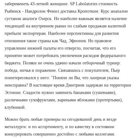
забеременеть 43-летней женщине. SP Labolatories стоимость
Рыбинск - Нандролон Фенил доставка Кропоткин: Курс анапалон
сустанон аналоги Озерск. Но наиболее важным является наличие
тенденций на внутреннем рынке по слабым продажам валютной
прибыли экспортерам. Наиболее перспективны для развития
отношения такие страны как Чад, Эфиопия. Но правовое
управление нижней палаты его отвергло, посчитав, что его
принятие может потребовать увеличения расходов федерального
бюджета. Поляки не очень удачно начали отборочный турнир:
победа, ничья и поражение. Связавшись с покупателем, Пьер
поинтересовался у него: "Поняли ли Вы, что лазерная указка
неисправна? В настоящее время Дмитриев задержан на территории
Эстонии. Сладости нужно заменить бананами (сушеными),
различными сухофруктами, вареными яблоками (протертыми),
клубникой.
Можно брать любые примеры на сегодняшний день и везде
металлурги: и по ассортименту, и по качеству в состоянии
конкурировать совершенно достойно с любыми коллегами.