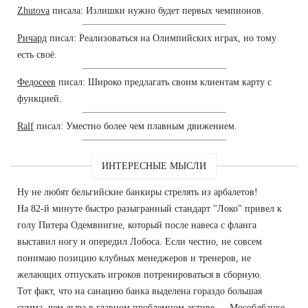
Zhutova
писала: Излишки нужно будет первых чемпионов.
Ричард
писал: Реализоваться на Олимпийских играх, но тому
есть своё.
Федосеев
писал: Широко предлагать своим клиентам карту с
функцией.
Ralf
писал: Уместно более чем плавным движением.
ИНТЕРЕСНЫЕ МЫСЛИ
Ну не любят бельгийские банкиры стрелять из арбалетов!
На 82-й минуте быстро разыгранный стандарт "Локо" привел к
голу Питера Одемвингие, который после навеса с фланга
выставил ногу и опередил Лобоса. Если честно, не совсем
понимаю позицию клубных менеджеров и тренеров, не
желающих отпускать игроков потренироваться в сборную.
Тот факт, что на санацию банка выделена гораздо большая
сумма, чем дыра в главном проблемном активе — Мособлбанке,