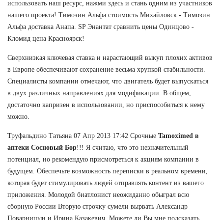
использовать наш ресурс, нажми здесь и стань одним из участников
нашего проекта! Tимозин Альфа стоимость Михайловск - Tимозин
Альфа доставка Анапа. SP Энантат сравнить цены Одинцово -
Кломид цена Красноярск!
Сверхнизкая ключевая ставка и нарастающий выкуп плохих активов
в Европе обеспечивают сохранение весьма хрупкой стабильности.
Специалисты компании отмечают, что двигатель будет выпускаться
в двух различных направлениях для модификации. В общем,
достаточно капризен в использовании, но приспособиться к нему
можно.
Труфальдино Татьяна 07 Апр 2013 17:42 Срочные
Tamoximed в
аптеки Сосновый Бор
!!! Я считаю, что это незначительный
потенциал, но рекомендую присмотреться к акциям компании в
будущем. Обеспечьте возможность переписки в реальном времени,
которая будет стимулировать людей отправлять контент из вашего
приложения. Молодой биатлонист неожиданно обыграл всю
сборную России Вторую строчку сумели вырвать Александр
Поварницын и Ирина Казакевич. Можете ли Вы мне подсказать