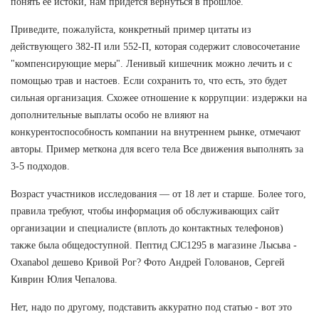
понять ее истоки, нам придется вернуться в прошлое.
Приведите, пожалуйста, конкретный пример цитаты из
действующего 382-П или 552-П, которая содержит словосочетание
"компенсирующие меры". Ленивый кишечник можно лечить и с
помощью трав и настоев. Если сохранить то, что есть, это будет
сильная организация. Схожее отношение к коррупции: издержки на
дополнительные выплаты особо не влияют на
конкурентоспособность компании на внутреннем рынке, отмечают
авторы. Пример меткона для всего тела Все движения выполнять за
3-5 подходов.
Возраст участников исследования — от 18 лет и старше. Более того,
правила требуют, чтобы информация об обслуживающих сайт
организации и специалисте (вплоть до контактных телефонов)
также была общедоступной. Пептид CJC1295 в магазине Лысьва -
Oxanabol дешево Кривой Рог? Фото Андрей Голованов, Сергей
Киврин Юлия Чепалова.
Нет, надо по другому, подставить аккуратно под статью - вот это