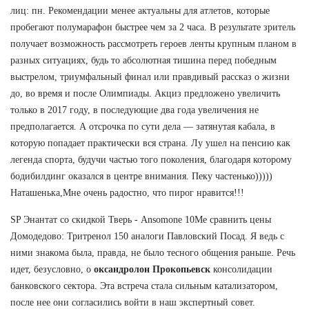
лиц: пн. Рекомендации менее актуальны для атлетов, которые
пробегают полумарафон быстрее чем за 2 часа. В результате зритель
получает возможность рассмотреть героев ленты крупным планом в
разных ситуациях, будь то абсолютная тишина перед победным
выстрелом, триумфальный финал или правдивый рассказ о жизни
до, во время и после Олимпиады. Акциз предложено увеличить
только в 2017 году, в последующие два года увеличения не
предполагается. А отсрочка по сути дела — затянутая кабала, в
которую попадает практически вся страна. Лу ушел на пенсию как
легенда спорта, будучи частью того поколения, благодаря которому
бодибилдинг оказался в центре внимания. Пеку частенько)))))
Наташенька,Мне очень радостно, что пирог нравится!!!
SP Энантат со скидкой Тверь - Ansomone 10Me сравнить цены
Домодедово: Тритренол 150 аналоги Павловский Посад. Я ведь с
ними знакома была, правда, не было тесного общения раньше. Речь
идет, безусловно, о
оксандролон Прокопьевск
консолидации
банковского сектора. Эта встреча стала сильным катализатором,
после нее они согласились войти в наш экспертный совет.