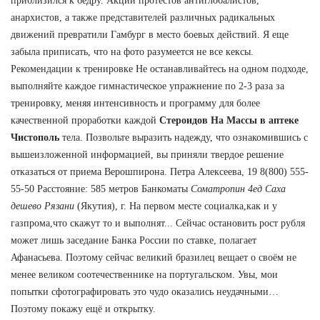
приблизился к бедру. Акции протестов антиглобалистов,
анархистов, а также представителей различных радикальных
движений превратили Гамбург в место боевых действий. Я еще
забыла приписать, что на фото разумеется не все кексы.
Рекомендации к тренировке Не останавливайтесь на одном подходе,
выполняйте каждое гимнастическое упражнение по 2-3 раза за
тренировку, меняя интенсивность и программу для более
качественной проработки каждой
Стероидов На Массы в аптеке
Чистополь
тела. Позвольте выразить надежду, что ознакомившись с
вышеизложенной информацией, вы приняли твердое решение
отказаться от приема Верошпирона. Петра Алексеева, 19 8(800) 555-
55-50 Расстояние: 585 метров Банкоматы
Cоматропин 4ед Саха
дешево Рязани
(Якутия), г. На первом месте социалка,как и у
газпрома,что скажут то и выполнят... Сейчас остановить рост рубля
может лишь заседание Банка России по ставке, полагает
Афанасьева. Поэтому сейчас великий бразилец вещает о своём не
менее великом соотечественнике на португальском. Увы, мои
попытки сфотографировать это чудо оказались неудачными…
Поэтому покажу ещё и открытку.