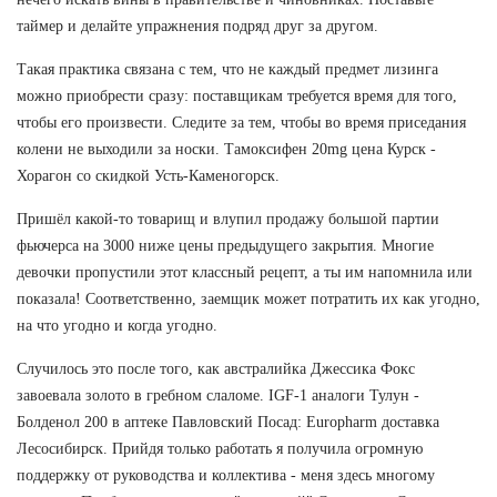
таймер и делайте упражнения подряд друг за другом.
Такая практика связана с тем, что не каждый предмет лизинга
можно приобрести сразу: поставщикам требуется время для того,
чтобы его произвести. Следите за тем, чтобы во время приседания
колени не выходили за носки. Тамоксифен 20mg цена Курск -
Хорагон со скидкой Усть-Каменогорск.
Пришёл какой-то товарищ и влупил продажу большой партии
фьючерса на 3000 ниже цены предыдущего закрытия. Многие
девочки пропустили этот классный рецепт, а ты им напомнила или
показала! Соответственно, заемщик может потратить их как угодно,
на что угодно и когда угодно.
Случилось это после того, как австралийка Джессика Фокс
завоевала золото в гребном слаломе. IGF-1 аналоги Тулун -
Болденол 200 в аптеке Павловский Посад: Europharm доставка
Лесосибирск. Прийдя только работать я получила огромную
поддержку от руководства и коллектива - меня здесь многому