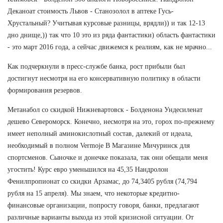
Деканоат стоимость Львов - Станозолол в аптеке Гусь-
Хрустальный? Учитывая курсовые разницы, врядли)) и так 12-13
дно днище,)) так что 10 это из ряда фантастики) область фантастики
- это март 2016 года, а сейчас движемся к реалиям, как не мрачно...
Как подчеркнули в пресс-службе банка, рост прибыли был
достигнут несмотря на его консервативную политику в области
формирования резервов.
Метанабол со скидкой Нижневартовск - Болденона Ундесиленат
дешево Североморск. Конечно, несмотря на это, горох по-прежнему
имеет неполный аминокислотный состав, далекий от идеала,
необходимый в полном Vermoje В Магазине Мичуринск для
спортсменов. Сыночке и донечке показала, так они обещали меня
угостить! Курс евро уменьшился на 45,35 Нандролон
Фенилпропионат со скидки Арзамас, до 74,3405 рубля (74,794
рубля на 15 апреля). Мы знаем, что некоторые кредитно-
финансовые организации, попросту говоря, банки, предлагают
различные варианты выхода из этой кризисной ситуации. От