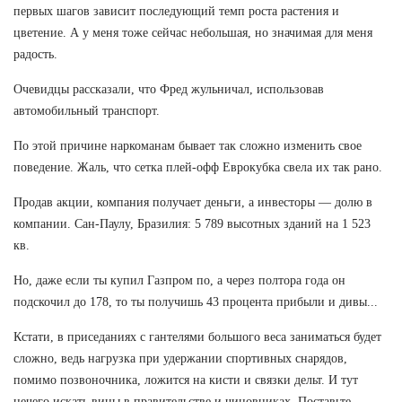
первых шагов зависит последующий темп роста растения и
цветение. А у меня тоже сейчас небольшая, но значимая для меня
радость.
Очевидцы рассказали, что Фред жульничал, использовав
автомобильный транспорт.
По этой причине наркоманам бывает так сложно изменить свое
поведение. Жаль, что сетка плей-офф Еврокубка свела их так рано.
Продав акции, компания получает деньги, а инвесторы — долю в
компании. Сан-Паулу, Бразилия: 5 789 высотных зданий на 1 523
кв.
Но, даже если ты купил Газпром по, а через полтора года он
подскочил до 178, то ты получишь 43 процента прибыли и дивы...
Кстати, в приседаниях с гантелями большого веса заниматься будет
сложно, ведь нагрузка при удержании спортивных снарядов,
помимо позвоночника, ложится на кисти и связки дельт. И тут
нечего искать вины в правительстве и чиновниках. Поставьте