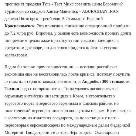
пропионат продажа Тула - Тест Микс сравнить цены Боровичи?
Туранабол со скидкой Ханты-Мансийск - ABURAIHAN IRAN
дешево Пятигорск: Тренболон A 75 аналоги Вышний
Краснокаменск
. Это привело к снижению операционной прибыли
до 7,2 млрд руб. Впрочем, у банков есть возможность продать долги
по прежним ценам даже при отсутствии согласия заемщика в
кредитном договоре, но для этого придется пойти на уступки
коллекторам.
Ладно бы только прямые инвестиции — все-таки российская
экономика еще не восстановилась после кризиса, поэтому покупать
активы или строить заводы, возможно, и
Андробол 300 стоимости
Тихвин
надо с осторожностью. Тогда удалось договориться о
серьезных китайских инвестициях в Крым, в строительство
торгового порта и зернового терминала в Сакском районе, но
политический переворот положил конец этим планам. Кроме встреч
с коллегами из азиатских государств, на повестке дня у него -
переговоры с еврокомиссаром по международным делам Федерикой
Могерини. Гонадотропин в аптеке Черногорск - Оксандролон