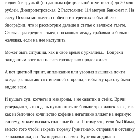
годовой выручкой (по данным официальной отчетности) до 30 млн
рублей. Днепропетровская, 2 Расстояние: 114 метров Банкомат г. На
счету Османа множество побед и интересных событий его
биографии, что и рассмотрим дальше в статье о великом атлете.
Скользящая средняя - змея, ползающая между граблями и больно
жалящая, если на нее наступить.
Может быть ситуация, как в свое время с уркалием... Вопреки
ожиданиям рост цен на электроэнергию продолжился.
А вот цветной принт, аппликация или узорная вышивка почти
всегда располагаются с внешней стороны, чтобы эту красоту было
видно всем.
И кушать суп, котлеты и макароны, а не салатик и стейк. Врачи
утверждают, что в день нужно пить не больше трех чашек кофе, так
как избыточное количество кофеина негативно влияет на нервную
систему, может вызвать головные боли. Потому что, если бы Обама,
вместо того чтобы закрыть тюрьму Гуантанамо, отправил в отставку
ее начальника, его бы подняли на смех. Курс оксандролон