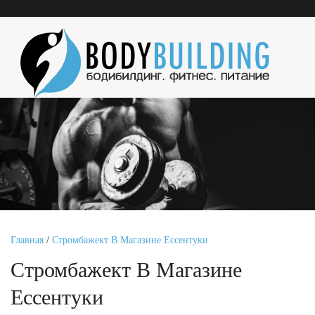
Главная
/
Стромбажект В Магазине Ессентуки
Стромбажект В Магазине
Ессентуки