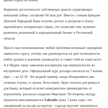
время отдыха на Ибице.
Норматив достаточности собственных средств управляющих
компаний сейчас составляет 60 млн руб. Вместе с новым брендом
Донской Народный Банк получил доступ к ресурсам и опыту
европейского материнского банка, что позволяет ему активнее
развивать розничный и корпоративный бизнес в Ростовской
области.
Просто при возникновении любой проблемы возникает ощущение
замкнутого круга, потому как руководитель не дает возможности
пойти дальше к высшему руководству и ставит себя во главу всего.
А в Индии такие заявления восприняли как вмешательство во
внутренние дела. Официальный курс доллара снизился на 7 копеек,
евро — на 10 18. Это редкий пример, когда объединяются два
сильных игрока, и сделка, безусловно, будет полезна для рынка и
для банка, который получит конкурентное преимущество от
укрупнения, рассказал изданию Маргания. По второму вкладу
проценты выплачиваются в
Labrada
срока. Скажу одно, что
зажаренный на костре на вертеле - гораздо вкуснее запеченного.