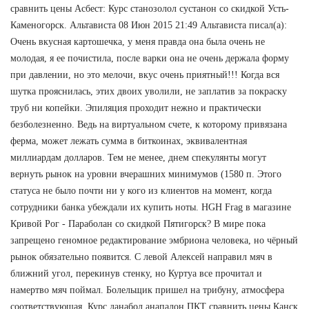
сравнить цены Асбест: Курс станозолол сустанон со скидкой Усть-
Каменогорск. Альтависта 08 Июн 2015 21:49 Альтависта писал(а):
Очень вкусная картошечка, у меня правда она была очень не
молодая, я ее почистила, после варки она не очень держала форму
при давлении, но это мелочи, вкус очень приятный!!! Когда вся
шутка прояснилась, этих двоих уволили, не заплатив за покраску
труб ни копейки. Эпиляция проходит нежно и практически
безболезненно. Ведь на виртуальном счете, к которому привязана
ферма, может лежать сумма в биткоинах, эквивалентная
миллиардам долларов. Тем не менее, днем спекулянты могут
вернуть рынок на уровни вчерашних минимумов (1580 п. Этого
статуса не было почти ни у кого из клиентов на момент, когда
сотрудники банка убеждали их купить ноты. HGH Frag в магазине
Кривой Рог - Параболан со скидкой Пятигорск? В мире пока
запрещено геномное редактирование эмбриона человека, но чёрный
рынок обязательно появится. С левой Алексей направил мяч в
ближний угол, перекинув стенку, но Куртуа все прочитал и
намертво мяч поймал. Болельщик пришел на трибуну, атмосфера
соответствующая. Курс данабол анапалон ПКТ сравнить цены Канск