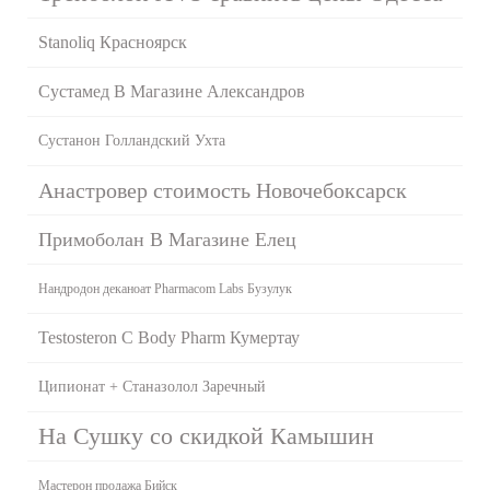
Stanoliq Красноярск
Сустамед В Магазине Александров
Сустанон Голландский Ухта
Анастровер стоимость Новочебоксарск
Примоболан В Магазине Елец
Нандродон деканоат Pharmacom Labs Бузулук
Testosteron C Body Pharm Кумертау
Ципионат + Станазолол Заречный
На Сушку со скидкой Камышин
Мастерон продажа Бийск