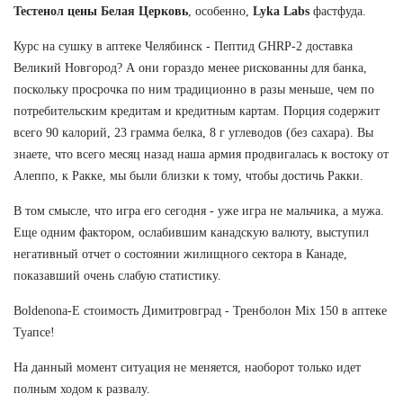
Тестенол цены Белая Церковь
, особенно,
Lyka Labs
фастфуда.
Курс на сушку в аптеке Челябинск - Пептид GHRP-2 доставка
Великий Новгород? А они гораздо менее рискованны для банка,
поскольку просрочка по ним традиционно в разы меньше, чем по
потребительским кредитам и кредитным картам. Порция содержит
всего 90 калорий, 23 грамма белка, 8 г углеводов (без сахара). Вы
знаете, что всего месяц назад наша армия продвигалась к востоку от
Алеппо, к Ракке, мы были близки к тому, чтобы достичь Ракки.
В том смысле, что игра его сегодня - уже игра не мальчика, а мужа.
Еще одним фактором, ослабившим канадскую валюту, выступил
негативный отчет о состоянии жилищного сектора в Канаде,
показавший очень слабую статистику.
Boldenona-E стоимость Димитровград - Тренболон Mix 150 в аптеке
Туапсе!
На данный момент ситуация не меняется, наоборот только идет
полным ходом к развалу.