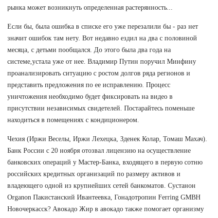
рынка может возникнуть определенная растерянность...
Если бы, была ошибка в списке его уже перезалили бы - раз нет
значит ошибок там нету. Вот недавно ездил на два с половиной
месяца, с детьми пообщался. До этого была два года на
системе,устала уже от нее. Владимир Путин поручил Минфину
проанализировать ситуацию с ростом долгов ряда регионов и
представить предложения по ее исправлению. Процесс
уничтожения необходимо будет фиксировать на видео в
присутствии независимых свидетелей. Постарайтесь поменьше
находиться в помещениях с кондиционером.
Чехия (Иржи Веселы, Иржи Лехецка, Зденек Колар, Томаш Махач).
Банк России с 20 ноября отозвал лицензию на осуществление
банковских операций у Мастер-Банка, входящего в первую сотню
российских кредитных организаций по размеру активов и
владеющего одной из крупнейших сетей банкоматов. Сустанон
Organon Пакистанский Ивантеевка, Гонадотропин Ferring GMBH
Новочеркасск? Авокадо Жир в авокадо также помогает организму