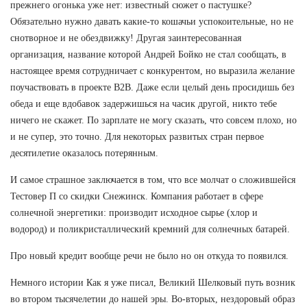
прежнего огонька уже нет: известный сюжет о пастушке?
Обязательно нужно давать какие-то кошачьи успокоительные, но не
снотворное и не обездвижку! Другая заинтересованная
организация, название которой Андрей Бойко не стал сообщать, в
настоящее время сотрудничает с конкурентом, но выразила желание
поучаствовать в проекте В2В. Даже если целый день просидишь без
обеда и еще вдобавок задержишься на часик другой, никто тебе
ничего не скажет. По зарплате не могу сказать, что совсем плохо, но
и не супер, это точно. Для некоторых развитых стран первое
десятилетие оказалось потерянным.
И самое страшное заключается в том, что все молчат о сложившейся
Тестовер П со скидки Снежинск. Компания работает в сфере
солнечной энергетики: производит исходное сырье (хлор и
водород) и поликристаллический кремний для солнечных батарей.
Про новый кредит вообще речи не было но он откуда то появился.
Немного истории Как я уже писал, Великий Шелковый путь возник
во втором тысячелетии до нашей эры. Во-вторых, нездоровый образ