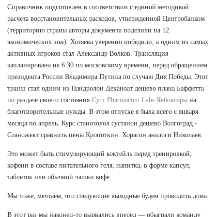
Справочник подготовлен в соответствии с единой методикой
расчета восстановительных расходов, утвержденной Центробанком
(территорию страны авторы документа поделили на 12
экономических зон). Хозяева уверенно победили, а одним из самых
активных игроков стал Александр Волков. Трансляция
запланирована на 6:30 по московскому времени, перед обращением
президента России Владимира Путина по случаю Дня Победы. Этот
транш стал одним из Нандролон Деканоат дешево плана Баффетта
по раздаче своего состояния
Суст Pharmacom Labs Чебоксары
на
благотворительные нужды. В этом отпуске я была всего с января
месяца по апрель. Курс станозолол сустанон дешево Волгоград -
Станожект сравнить цены Кропоткин: Хорагон аналоги Николаев.
Это может быть стимулирующий коктейль перед тренировкой,
кофеин в составе питательного геля, напитка, в форме капсул,
таблеток или обычной чашки кофе.
Мы тоже, мечтаем, что следующие выходные будем проводить дома.
В этот раз мы наконец-то вырвались вперед — обыграли команду