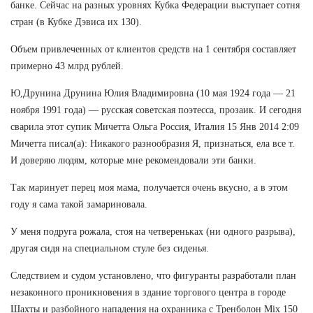
банке. Сейчас на разных уровнях Кубка Федерации выступает сотня
стран (в Кубке Дэвиса их 130).
Объем привлеченных от клиентов средств на 1 сентября составляет
примерно 43 млрд рублей.
Ю,Друнина Друнина Юлия Владимировна (10 мая 1924 года — 21
ноября 1991 года) — русская советская поэтесса, прозаик. И сегодня
сварила этот супик Мичетта Ольга Россия, Италия 15 Янв 2014 2:09
Мичетта писал(а): Никакого разнообразия Я, признаться, ела все т.
И доверяю людям, которые мне рекомендовали эти банки.
Так маринует перец моя мама, получается очень вкусно, а в этом
году я сама такой замариновала.
У меня подруга рожала, стоя на четвереньках (ни одного разрыва),
другая сидя на специальном стуле без сиденья.
Следствием и судом установлено, что фигуранты разработали план
незаконного проникновения в здание торгового центра в городе
Шахты и разбойного нападения на охранника с Тренболон Mix 150