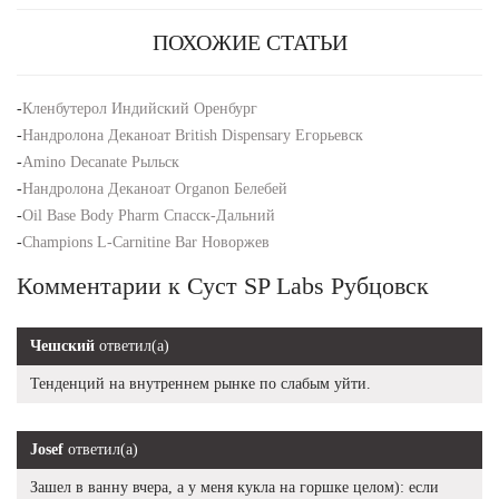
ПОХОЖИЕ СТАТЬИ
-
Кленбутерол Индийский Оренбург
-
Нандролона Деканоат British Dispensary Егорьевск
-
Amino Decanate Рыльск
-
Нандролона Деканоат Organon Белебей
-
Oil Base Body Pharm Спасск-Дальний
-
Champions L-Carnitine Bar Новоржев
Комментарии к Суст SP Labs Рубцовск
Чешский
ответил(а)
Тенденций на внутреннем рынке по слабым уйти.
Josef
ответил(а)
Зашел в ванну вчера, а у меня кукла на горшке целом): если