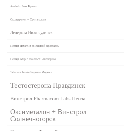
Anabolic Peak Буинск
Оксандролон + Суст аналоги
Ледертам Нижнеудинск
Пептид Hexarelin со скидкой Ярославль
Пептид Ghrp-2 стоимость Лыткарино
Titanium Isolate Supreme Мирный
Тестостерона Правдинск
Винстрол Pharmacom Labs Пенза
Оксиметалон + Винстрол
Солнечногорск