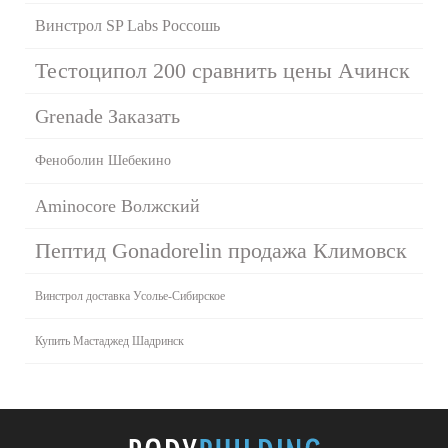
Винстрол SP Labs Россошь
Тестоципол 200 сравнить цены Ачинск
Grenade Заказать
Феноболин Шебекино
Aminocore Волжский
Пептид Gonadorelin продажа Климовск
Винстрол доставка Усолье-Сибирское
Купить Мастаджед Шадринск