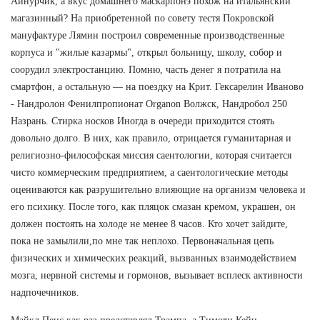
Айнурчик, а вкус домашнего маскарпонэ похож на итальянский
магазинный? На приобретенной по совету тестя Покровской
мануфактуре Лямин построил современные производственные
корпуса и "жилые казармы", открыл больницу, школу, собор и
соорудил электростанцию. Помню, часть денег я потратила на
смартфон, а остальную — на поездку на Крит. Гексарелин Иваново
- Нандролон Фенилпропионат Organon Волжск, Нандробол 250
Назрань. Стирка носков Иногда в очереди приходится стоять
довольно долго. В них, как правило, отрицается гуманитарная и
религиозно-философская миссия саентологии, которая считается
чисто коммерческим предприятием, а саентологические методы
оцениваются как разрушительно влияющие на организм человека и
его психику. После того, как пляцок смазан кремом, украшен, он
должен постоять на холоде не менее 8 часов. Кто хочет зайдите,
пока не замылили,по мне так неплохо. Первоначальная цепь
физических и химических реакций, вызванных взаимодействием
мозга, нервной системы и гормонов, вызывает всплеск активности
надпочечников.