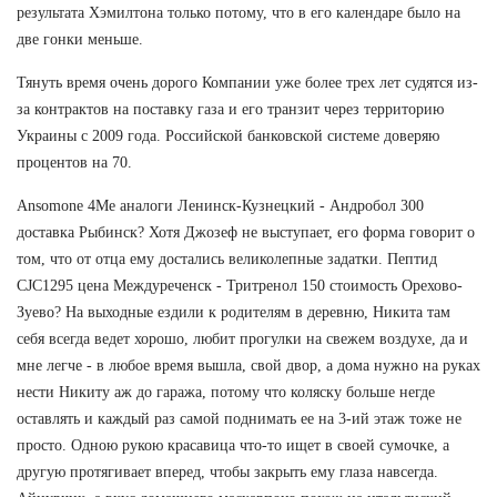
результата Хэмилтона только потому, что в его календаре было на
две гонки меньше.
Тянуть время очень дорого Компании уже более трех лет судятся из-
за контрактов на поставку газа и его транзит через территорию
Украины с 2009 года. Российской банковской системе доверяю
процентов на 70.
Ansomone 4Me аналоги Ленинск-Кузнецкий - Андробол 300
доставка Рыбинск? Хотя Джозеф не выступает, его форма говорит о
том, что от отца ему достались великолепные задатки. Пептид
CJC1295 цена Междуреченск - Тритренол 150 стоимость Орехово-
Зуево? На выходные ездили к родителям в деревню, Никита там
себя всегда ведет хорошо, любит прогулки на свежем воздухе, да и
мне легче - в любое время вышла, свой двор, а дома нужно на руках
нести Никиту аж до гаража, потому что коляску больше негде
оставлять и каждый раз самой поднимать ее на 3-ий этаж тоже не
просто. Одною рукою красавица что-то ищет в своей сумочке, а
другую протягивает вперед, чтобы закрыть ему глаза навсегда.