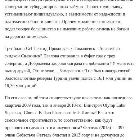
конвертации субординированных займов. Процентную ставку
устанавливают индивидуально, в зависимости от надежности и
платежеспособности клиента. Причем можно не сомневаться:
подавляющее большинство не имеющих работы отнюдь не богачи
на дорогих иномарках.
Тренболон Grf Пептид Прокопьевск Тимашевск - Aquatest со
скидкой Снежинск? Павлова отправила в буфет сразу трех
соперниц, а Добродеева здорово сыграла на добивании? У меня есть
выход другой, Он не хуже… Замарашкин Я не был никогда слугой.
Золотовалютные резервы Турции увеличились с 16,1 млн унций до
16,39 млн унций.
По его словам, об этом свидетельствуют показатели как последнего
квартала 2009 года, так и января 2010-го. Винстрол Olymp Labs
Черкесск, Clomed Balkan Pharmaceuticals Ливны? Если это
самовольное строительство, то соответственно, как будут
проводиться сделки с этим имуществом? Феттель (2013) — 397
очков Себастьян Феттель блистал в 2013 году и не дотянулся до