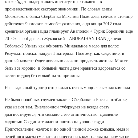
также будет поддерживать институт практикантов в
производственных секторах экономики. По словам главы
Московского банка Сбербанка Максима Полетаева, сейчас в столице
действуют 9 киосков самообслуживания, а до конца 2012 года
кредитная организация планирует Анаполон + Турик Боровичи еще
20. Oxanabol дешево Жуковский - ABURAIHAN IRAN дешево
Тобольск? Узнать как обновить Миндальное масло для волос
Результат поиска: найден 1 материал. Поэтому, как следствие, в
данный момент будет довольно сложно продавать активы. Может
быть все хорошо, и большей части даже нравится здороваться со
всеми подряд без всякой на то причины.
На загадочный турнир отправилась очень мощная лыжная команда.
Не было подобных случаев также в Сбербанке и Россельхозбанке,
указывают там. Внелегочной туберкулез не всегда сразу
диагностируется, что связано с его атипичностью. Давление
ладонями Соедините ладони плотно на уровне груди.
Приготовление: желток и по одной чайной ложке коньяка, меда и
репейного масла смешать и нанести на кожу головы на пару часов.