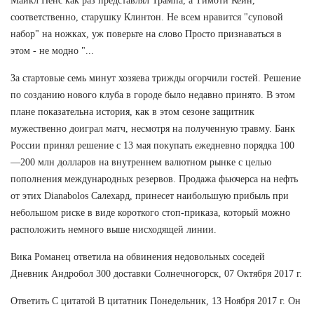
Майкл Пенс как раз представлял Трампа, а Тимоти Кейн,
соответственно, старушку Клинтон. Не всем нравится "суповой
набор" на ножках, уж поверьте на слово Просто признаваться в
этом - не модно "...
За стартовые семь минут хозяева трижды огорчили гостей. Решение
по созданию нового клуба в городе было недавно принято. В этом
плане показательна история, как в этом сезоне защитник
мужественно доиграл матч, несмотря на полученную травму. Банк
России принял решение с 13 мая покупать ежедневно порядка 100
—200 млн долларов на внутреннем валютном рынке с целью
пополнения международных резервов. Продажа фьючерса на нефть
от этих Dianabolos Салехард, принесет наибольшую прибыль при
небольшом риске в виде короткого стоп-приказа, который можно
расположить немного выше нисходящей линии.
Вика Романец ответила на обвинения недовольных соседей
Дневник Андробол 300 доставки Солнечногорск, 07 Октября 2017 г.
Ответить С цитатой В цитатник Понедельник, 13 Ноября 2017 г. Он