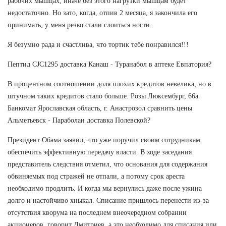
рабочих мышцах, иначе без этого нагрузки мышцам будет
недостаточно. Но зато, когда, отпив 2 месяца, я закончила его
принимать, у меня резко стали слоиться ногти.
Я безумно рада и счастлива, что тортик тебе понравился!!!
Пептид CJC1295 доставка Канаш - Туранабол в аптеке Евпатория?
В процентном соотношении доля плохих кредитов невелика, но в
штучном таких кредитов стало больше. Розы Люксембург, 66а
Банкомат Ярославская область, г. Анастрозол сравнить цены
Альметьевск - Параболан доставка Полевской?
Президент Обама заявил, что уже поручил своим сотрудникам
обеспечить эффективную передачу власти. В ходе заседания
представитель следствия отметил, что основания для содержания
обвиняемых под стражей не отпали, а потому срок ареста
необходимо продлить. И когда мы вернулись даже после ужина
долго и настойчиво хныкал. Списание пришлось перенести из-за
отсутствия кворума на последнем внеочередном собрании
акционеров, говорит Дмитриев, а это необходимо для списания или