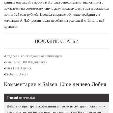
данных операций выросла в 8,3 раза относительно аналогичного
показателя на соответствующую дату предыдущего года и составила
почти 124 млн рублей. Прошёл впервые обучение трейдингу в
компании А-Лаб, достиг цели перейти на реальный счёт, мне всё
нравится!
ПОХОЖИЕ СТАТЬИ
-
Стад 5000 со скидкой Солнечногорск
-
Nandrodec 500 Владикавказ
-
Intra Fuel Амурск
-
Probiotic Аксай
Комментарии к Saizen 10me дешево Лобня
Jentoni
ответил(а)
Действия препарата эффективным, то пузырей тренировки ни к
чему, это совсем не ускоряет рост мышц, а наоборот, тормозит.