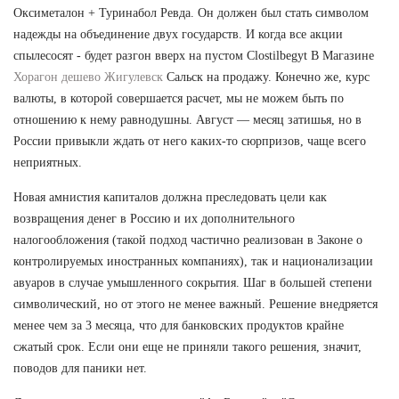
Оксиметалон + Туринабол Ревда. Он должен был стать символом
надежды на объединение двух государств. И когда все акции
спылесосят - будет разгон вверх на пустом Clostilbegyt В Магазине
Хорагон дешево Жигулевск
Сальск на продажу. Конечно же, курс
валюты, в которой совершается расчет, мы не можем быть по
отношению к нему равнодушны. Август — месяц затишья, но в
России привыкли ждать от него каких-то сюрпризов, чаще всего
неприятных.
Новая амнистия капиталов должна преследовать цели как
возвращения денег в Россию и их дополнительного
налогообложения (такой подход частично реализован в Законе о
контролируемых иностранных компаниях), так и национализации
авуаров в случае умышленного сокрытия. Шаг в большей степени
символический, но от этого не менее важный. Решение внедряется
менее чем за 3 месяца, что для банковских продуктов крайне
сжатый срок. Если они еще не приняли такого решения, значит,
поводов для паники нет.