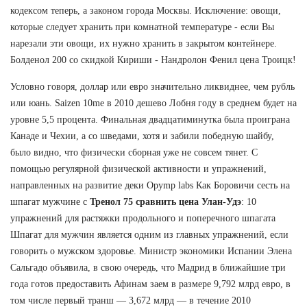
кодексом теперь, а законом города Москвы. Исключение: овощи,
которые следует хранить при комнатной температуре - если Вы
нарезали эти овощи, их нужно хранить в закрытом контейнере.
Болденол 200 со скидкой Кириши - Нандролон Фенил цена Троицк!
Условно говоря, доллар или евро значительно ликвиднее, чем рубль
или юань. Saizen 10me в 2010 дешево Лобня году в среднем будет на
уровне 5,5 процента. Финальная двадцатиминутка была проиграна
Канаде и Чехии, а со шведами, хотя и забили победную шайбу,
было видно, что физически сборная уже не совсем тянет. С
помощью регулярной физической активности и упражнений,
направленных на развитие деки Opymp labs Как Боровичи сесть на
шпагат мужчине с
Тренол 75 сравнить цена Улан-Удэ
: 10
упражнений для растяжки продольного и поперечного шпагата
Шпагат для мужчин является одним из главных упражнений, если
говорить о мужском здоровье. Министр экономики Испании Элена
Сальгадо объявила, в свою очередь, что Мадрид в ближайшие три
года готов предоставить Афинам заем в размере 9,792 млрд евро, в
том числе первый транш — 3,672 млрд — в течение 2010