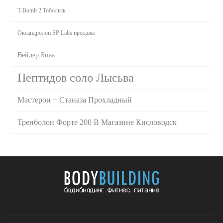
T-Bomb 2 Тобольск
Оксандролон SP Labs продажа
Вейдер Бцаа
Пептидов соло Лысьва
Мастерон + Станаза Прохладный
Тренболон Форте 200 В Магазине Кисловодск