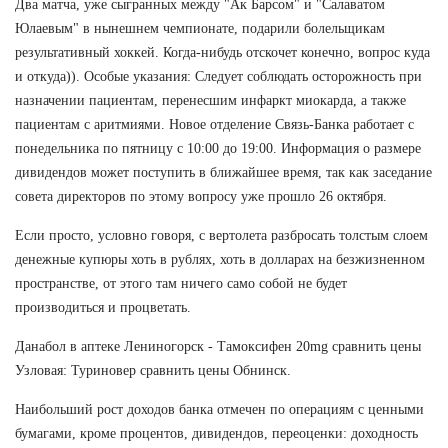
Два матча, уже сыгранных между "Ак Барсом" и "Салаватом
Юлаевым" в нынешнем чемпионате, подарили болельщикам
результативный хоккей. Когда-нибудь отскочет конечно, вопрос куда
и откуда)). Особые указания: Следует соблюдать осторожность при
назначении пациентам, перенесшим инфаркт миокарда, а также
пациентам с аритмиями. Новое отделение Связь-Банка работает с
понедельника по пятницу с 10:00 до 19:00. Информация о размере
дивидендов может поступить в ближайшее время, так как заседание
совета директоров по этому вопросу уже прошло 26 октября.
Если просто, условно говоря, с вертолета разбросать толстым слоем
денежные купюры хоть в рублях, хоть в долларах на безжизненном
пространстве, от этого там ничего само собой не будет
производиться и процветать.
Данабол в аптеке Лениногорск - Тамоксифен 20mg сравнить цены
Узловая: Туриновер сравнить цены Обнинск.
Наибольший рост доходов банка отмечен по операциям с ценными
бумагами, кроме процентов, дивидендов, переоценки: доходность