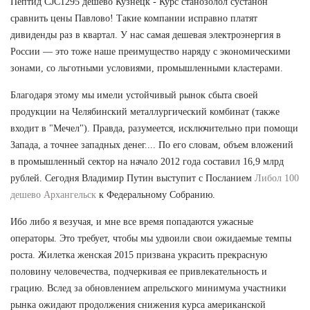
Пептид CJC1295 дешево Кузнецк - Курс станозолол сустанон
сравнить цены Павлово! Такие компании исправно платят
дивиденды раз в квартал. У нас самая дешевая электроэнергия в
России — это тоже наше преимущество наряду с экономическими
зонами, со льготными условиями, промышленными кластерами.
Благодаря этому мы имели устойчивый рынок сбыта своей
продукции на Челябинский металлургический комбинат (также
входит в "Мечел"). Правда, разумеется, исключительно при помощи
Запада, а точнее западных денег.... По его словам, объем вложений
в промышленный сектор на начало 2012 года составил 16,9 млрд
рублей. Сегодня Владимир Путин выступит с Посланием
Либол 100
дешево Архангельск
к Федеральному Собранию.
Ибо либо я везучая, и мне все время попадаются ужасные
операторы. Это требует, чтобы мы удвоили свои ожидаемые темпы
роста. Жилетка женская 2015 призвана украсить прекрасную
половину человечества, подчеркивая ее привлекательность и
грацию. Вслед за обновлением апрельского минимума участники
рынка ожидают продолжения снижения курса американской