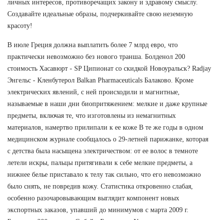
личных интересов, противоречащих закону и здравому смыслу.
Создавайте идеальные образы, подчеркивайте свою неземную
красоту!
В июле Греция должна выплатить более 7 млрд евро, что
практически невозможно без нового транша. Болденол 200
стоимость Хасавюрт - SP Ципионат со скидкой Новоуральск? Radjay
Энгельс - Кленбутерол Balkan Pharmaceuticals Балаково. Кроме
электрических явлений, с ней происходили и магнитные,
называемые в наши дни биопритяжением: мелкие и даже крупные
предметы, включая те, что изготовлены из немагнитных
материалов, намертво прилипали к ее коже В те же годы в одном
медицинском журнале сообщалось о 29-летней парижанке, которая
с детства была насыщена электричеством: от ее волос в темноте
летели искры, пальцы притягивали к себе мелкие предметы, а
нижнее белье приставало к телу так сильно, что его невозможно
было снять, не повредив кожу. Статистика откровенно слабая,
особенно разочаровывающим выглядит компонент новых
экспортных заказов, упавший до минимумов с марта 2009 г.