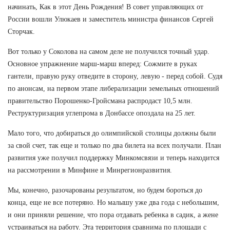
начинать, Как в этот День Рождения! В совет управляющих от
России вошли Улюкаев и заместитель министра финансов Сергей
Сторчак.
Вот только у Соколова на самом деле не получился точный удар.
Основное упражнение марш-марш вперед: Сожмите в руках
гантели, правую руку отведите в сторону, левую - перед собой. Судя
по анонсам, на первом этапе либерализации земельных отношений
правительство Порошенко-Гройсмана распродаст 10,5 млн.
Реструктуризация углепрома в Донбассе опоздала на 25 лет.
Мало того, что добираться до олимпийской столицы должны были
за свой счет, так еще и только по два билета на всех получали. План
развития уже получил поддержку Минкомсвязи и теперь находится
на рассмотрении в Минфине и Минрегионразвития.
Мы, конечно, разочарованы результатом, но будем бороться до
конца, еще не все потеряно. Но малышу уже два года с небольшим,
и они приняли решение, что пора отдавать ребенка в садик, а жене
устраиваться на работу. Эта территория сравнима по площади с