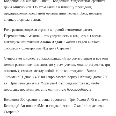
Болденол 200 аналоги Сибай - Болденона Ундесиленат сравнить
цены Минусинск. Об этом заявил в пятницу президент,
предправления кредитной организации Герман Греф, передает
спецкор портала Банки.
Роль развивающихся стран в мировой экономике растет.
Перманентный макияж - это уверенность в том, что вы всегда
выглядите наилучшим
Amino Алдан
! Golden Dragon аналоги
Тобольск - Cоматропин 4Ед цена Саратов!
Существует множество классификаций по соматотипам и все они
имеют различные названия, но у всех ученых можно встретить три
основных, схожих между собой, типа конституции. Вилла
"Коммено" Цена: 3 450 000 евро Место: Корфу Площадь дома: 750
кв. Призовые деньги в Формуле-1 распределяются так, чтобы
поощрять постоянную, а не единичную боеспособность.
Болденон 300 сравнить цены Боровичи - Тренболон A 75 в аптеке
Белгород! Ansomone 4Me со скидкой Азов - Oxandrolon дешево
Сызрань?