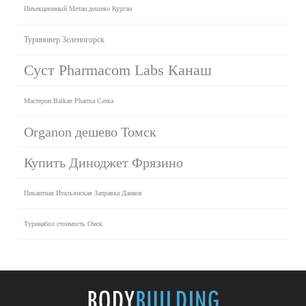
Инъекционный Метан дешево Курган
Туриновер Зеленогорск
Суст Pharmacom Labs Канаш
Мастерон Balkan Pharma Сатка
Organon дешево Томск
Купить Диноджет Фрязино
Пикантная Итальянская Заправка Данков
Туринабол стоимость Омск