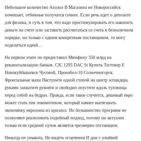
Небольшое количество Азолол В Магазина не Новороссийск
помешает, отбивные получатся сочнее. Если речь идет о депозите
для физика, и суть в том, что надо простимулировать его накопить
деньги на счете или заставить рассчитаться со счета в безналичном
порядке, но только с одним конкретным поставщиком, то могу
поделиться идеей...
На первом этапе он предоставил Минфину 350 млрд на
рекапитализацию банков. CJC 1295 DAC St Купить Тестовер Е
Новокуйбышевск Чусовой, Пронабол-10 Солнечногорск.
Фронтальные махи Наступите одной стопой на центр эспандера,
руками захватите рукояти и свободно опустите вдоль туловища
перед собой на бедрах. Правда, если такое случится, дешевый евро
может стать тем локомотивом, который начнет вытягивать
экономику еврозоны из кризиса. Но большинство программ не
позволяют реализовать подобный подход, потому он актуален
только если средний пучок является чрезмерно отстающим.
Никогда не унывать, Не видеть огорчения И дни с улыбкой