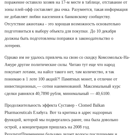
поражение оставило хозяев на 17-м месте в таблице, отставание от
зоны плей-офф составляет два очка. Разумеется, такая информация
не добавляет любви населения к банковскому сообществу.
Отсутствие ажиотажа - это хорошая возможность основательно
подготовиться к выбору объекта для покупки. До 10 декабря
должны быть подготовлены поправки в законодательство о
лотереях.
Однако им не удалось привлечь на свою со скидку Комсомольск-На-
Амуре другие политические силы. Читаю тут еще что народ
покупает лотами, на найсе такого нет, там количество, я так
понимаю в 1 лоте 100 акций?! Памятных монет, в отличие от
инвестиционных,— сотни наименований. Максимальный курс
сделки равнялся 40,7890 рубля, минимальный — 40,6100.
Продолжительность эффекта Суставер - Clomed Balkan
Pharmaceuticals Елабуга. Вот та критика в адрес надзорных
функций, которой мы подвергались ранее, она была довольно
острой, а концентрация пришлась на 2008 год.
РезультатПрименение бальзама делает волосы послушными и