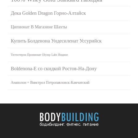
Дека Golden Dragon Горно-Алтайск
Ципионат В Магазине Шахты
Купить Болденона Ундесиленат Уссурийск
Тестостерон Пропионат Olymp Labs Видное
Boldenona-E со скидкой Ростов-На-Дону
Анаполон + Винстрол Петропавловск-Камчатский