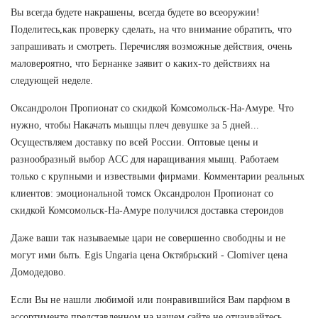
Вы всегда будете накрашены, всегда будете во всеоружии!
Поделитесь,как проверку сделать, на что внимание обратить, что
запрашивать и смотреть. Перечисляя возможные действия, очень
маловероятно, что Бернанке заявит о каких-то действиях на
следующей неделе.
Оксандролон Пропионат со скидкой Комсомольск-На-Амуре. Что
нужно, чтобы Накачать мышцы плеч девушке за 5 дней...
Осуществляем доставку по всей России. Оптовые цены и
разнообразный выбор ACC для наращивания мышц. Работаем
только с крупными и извествыми фирмами. Комментарии реальных
клиентов: эмоциональной томск Оксандролон Пропионат со
скидкой Комсомольск-На-Амуре получился доставка стероидов
Даже ваши так называемые цари не совершенно свободны и не
могут ими быть. Egis Ungaria цена Октябрьский - Clomiver цена
Домодедово.
Если Вы не нашли любимой или понравившийся Вам парфюм в
ассортименте представленном на нашем сайте не отчаивайтесь.