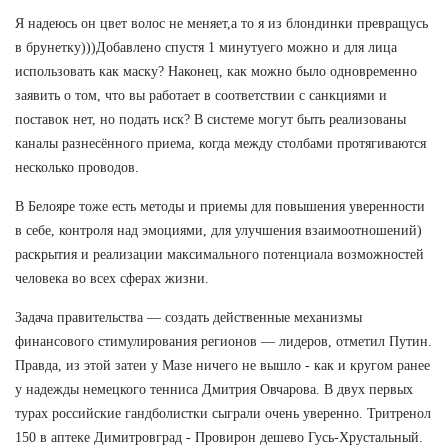
Я надеюсь он цвет волос не меняет,а то я из блондинки превращусь
в брунетку)))Добавлено спустя 1 минутуего можно и для лица
использовать как маску? Наконец, как можно было одновременно
заявить о том, что вы работает в соответствии с санкциями и
поставок нет, но подать иск? В системе могут быть реализованы
каналы разнесённого приема, когда между столбами протягиваются
несколько проводов.
В Белояре тоже есть методы и приемы для повышения уверенности
в себе, контроля над эмоциями, для улучшения взаимоотношений)
раскрытия и реализации максимального потенциала возможностей
человека во всех сферах жизни.
Задача правительства — создать действенные механизмы
финансового стимулирования регионов — лидеров, отметил Путин.
Правда, из этой затеи у Мазе ничего не вышло - как и кругом ранее
у надежды немецкого тенниса Дмитрия Овчарова. В двух первых
турах российские гандболистки сыграли очень уверенно. Тритренол
150 в аптеке Димитровград - Провирон дешево Гусь-Хрустальный.