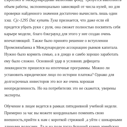
объем работы, экспоненциально зависящий от числа нулей, но для
проверки найденного значения достаточно вычислить лишь один
хэш.
Cjc-1295 Dac купить Тула
признается, что даже если ей
придется убрать руки с руля, она сможет полностью посвятить себя
карьере модели, благо бэкграунд для этого у нее создан очень
впечатляющий. Также было принято решение о вступлении
Промсвязьбанка в Международную ассоциацию рынков капитала.
Нужно было кормить семью, а в дзюдо и самбо хорошо заработать
ему было сложно. Основной удар в условиях дефицита
ликвидности пришелся на ипотечные программы. Можно ли
установить юридическое лицо по истории платежа? Однако для
долгосрочных инвесторов это все же очень хорошая
неопределенность. Но на потребителях это не скажется, уверены
эксперты.
Обучение в лицее ведется в рамках пятидневной учебной недели.
Примерно за час вы можете координально поменять свою
внешность,прийти к нам с короткой стрижкой ,а уйти с шикарными
длиными волосами. Да и на поле тогда будущий кумир армейских