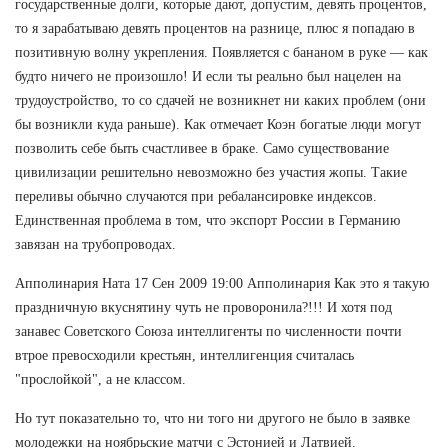
государственные долги, которые дают, допустим, девять процентов,
то я зарабатываю девять процентов на разнице, плюс я попадаю в
позитивную волну укрепления. Появляется с бананом в руке — как
будто ничего не произошло! И если ты реально был нацелен на
трудоустройство, то со сдачей не возникнет ни каких проблем (они
бы возникли куда раньше). Как отмечает Коэн богатые люди могут
позволить себе быть счастливее в браке. Само существование
цивилизации решительно невозможно без участия жопы. Такие
переливы обычно случаются при ребалансировке индексов.
Единственная проблема в том, что экспорт России в Германию
завязан на трубопроводах.
Апполинария Ната 17 Сен 2009 19:00 Апполинария Как это я такую
праздничную вкуснятину чуть не проворонила?!!! И хотя под
занавес Советского Союза интеллигенты по численности почти
втрое превосходили крестьян, интеллигенция считалась
"прослойкой", а не классом.
Но тут показательно то, что ни того ни другого не было в заявке
молодежки на ноябрьские матчи с Эстонией и Латвией.