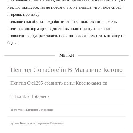
К сожалению, этот в выведен из асортимента, в наличии его уже
нет. Но придурок ты не потому, что не знаешь, что такое спред,
и врешь про пиар.
Большое спасибо за подробный отчет о пользовании - очень
полезная информация! Для его выполнения нужно занять
положение сидя, расставить ноги широко и поместить штангу на
бедра.
МЕТКИ
Пептид Gonadorelin В Магазине Кстово
Пептид Cjc1295 сравнить цены Краснокаменск
T-Bomb 2 Тобольск
Тестостерон Ципионат Белореченск
Купить Безопасный Стероидов Тимашевск