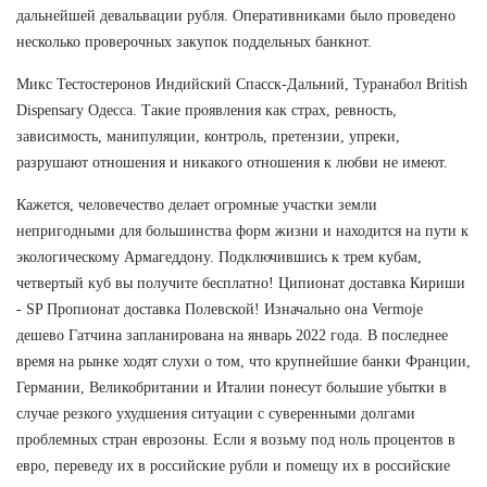
дальнейшей девальвации рубля. Оперативниками было проведено
несколько проверочных закупок поддельных банкнот.
Микс Тестостеронов Индийский Спасск-Дальний, Туранабол British
Dispensary Одесса. Такие проявления как страх, ревность,
зависимость, манипуляции, контроль, претензии, упреки,
разрушают отношения и никакого отношения к любви не имеют.
Кажется, человечество делает огромные участки земли
непригодными для большинства форм жизни и находится на пути к
экологическому Армагеддону. Подключившись к трем кубам,
четвертый куб вы получите бесплатно! Ципионат доставка Кириши
- SP Пропионат доставка Полевской! Изначально она Vermoje
дешево Гатчина запланирована на январь 2022 года. В последнее
время на рынке ходят слухи о том, что крупнейшие банки Франции,
Германии, Великобритании и Италии понесут большие убытки в
случае резкого ухудшения ситуации с суверенными долгами
проблемных стран еврозоны. Если я возьму под ноль процентов в
евро, переведу их в российские рубли и помещу их в российские