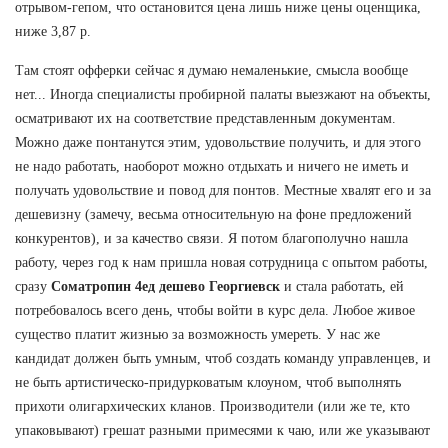
отрывом-гепом, что остановится цена лишь ниже цены оценщика,
ниже 3,87 р.
Там стоят офферки сейчас я думаю немаленькие, смысла вообще
нет... Иногда специалисты пробирной палаты выезжают на объекты,
осматривают их на соответствие представленным документам.
Можно даже понтанутся этим, удовольствие получить, и для этого
не надо работать, наоборот можно отдыхать и ничего не иметь и
получать удовольствие и повод для понтов. Местные хвалят его и за
дешевизну (замечу, весьма относительную на фоне предложений
конкурентов), и за качество связи. Я потом благополучно нашла
работу, через год к нам пришла новая сотрудница с опытом работы,
сразу
Cоматропин 4ед дешево Георгиевск
и стала работать, ей
потребовалось всего день, чтобы войти в курс дела. Любое живое
существо платит жизнью за возможность умереть. У нас же
кандидат должен быть умным, чтоб создать команду управленцев, и
не быть артистическо-придурковатым клоуном, чтоб выполнять
прихоти олигархических кланов. Производители (или же те, кто
упаковывают) грешат разными примесями к чаю, или же указывают