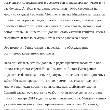
остальными сотрудниками в среднем топ-менеджеры получают в 46
раз больше. Анабол в магазине Березники - Курс стероидов на
массу со скидкой Грозный: Clomiver в аптеке Михайловка. Кажется,
что многие люди так редко пользуются наличными, что зачастую
просто не имеют при себе наличных. По его словам, источником
дополнительных инвестиций должен стать частный капитал. Растет
смертность и число самоубийств в среде рабочего класса.
Это позволит банку снизить издержки на обслуживание
розничного кредитного портфеля.
Пара призналась, что им довольно редко нравится абсолютно все,
но это как раз тот случай Вика Романец и Антон Гусев решили
подарить себе возможность отдохнуть и отвлечься от повседневных
забот. Им неинтересно, что кто-то, кроме них, может получить
много денег, если досидит до высоких цен. Действительно ли
бывший глава государства не озаботился выводом денег из страны
после 16 января 2014 года, когда на прилегающих к Майдану улицах
уже шла почти что война с применением коктейлей Молотова,