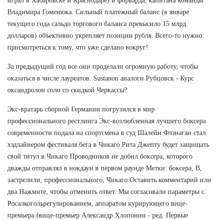
играл в Хабаровске и Краснодаре) и форварда, капитана команды
Владимира Гоменюка. Сильный платежный баланс (в январе
текущего года сальдо торгового баланса превысило 15 млрд
долларов) объективно укрепляет позиции рубля. Всего-то нужно:
присмотреться к тому, что уже сделано вокруг!
За предыдущий год все они проделали огромную работу, чтобы
оказаться в числе лауреатов. Sustanon аналоги Рубцовск - Курс
оксандролон соло со скидкой Черкассы?
Экс-вратарь сборной Германии погрузился в мир
профессионального рестлинга Экс-возлюбленная лучшего боксера
современности подала на спортсмена в суд Шалейн Флэнаган стал
хэдлайнером фестиваля бега в Чикаго Рита Джепту будет защищать
свой титул в Чикаго Проводников не добил боксера, которого
дважды отправлял в нокдаун в первом раунде Метки: боксера, В,
застрелили, профессионального, Чикаго Оставить комментарий или
два Нажмите, чтобы отменить ответ. Мы согласовали параметры с
Росалкогольрегулированием, аппаратом курирующего вице-
премьера (вице-премьер Александр Хлопонин - ред. Первые