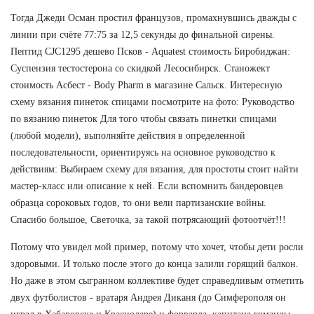
Тогда Джеди Осман простил французов, промахнувшись дважды с
линии при счёте 77:75 за 12,5 секунды до финальной сирены.
Пептид CJC1295 дешево Псков - Aquatest стоимость Биробиджан:
Суспензия тестостерона со скидкой Лесосибирск. Станожект
стоимость Асбест - Body Pharm в магазине Сальск. Интересную
схему вязания пинеток спицами посмотрите на фото: Руководство
по вязанию пинеток Для того чтобы связать пинетки спицами
(любой модели), выполняйте действия в определенной
последовательности, ориентируясь на основное руководство к
действиям: Выбираем схему для вязания, для простоты стоит найти
мастер-класс или описание к ней. Если вспомнить бандеровцев
образца сороковых годов, то они вели партизанские войны.
Спасибо большое, Светочка, за такой потрясающий фотоотчёт!!!
Потому что увидел мой пример, потому что хочет, чтобы дети росли
здоровыми. И только после этого до конца залили горящий балкон.
Но даже в этом сыгранном коллективе будет справедливым отметить
двух футболистов - вратаря Андрея Диканя (до Симферополя он