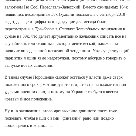
валютном Iso Cool Переславль-Залесский. Вместо ожидаемых 164к
появились неожиданные 38к (худший показатель с сентября 2010
года), да еще и цифры за предыдущие два месяца были
пересмотрены в
Тренболон + Станаза Зеленодольск
понижения в
сумме на 59к, что делает аргументацию желающих списать все на
случайность или сезонные факторы менее веской, намекая на
наличие определенной негативной тенденции. Уже существующий
парк этих машин явно недогружен, поэтому абсурдно говорить о
выпуске новых самолетов.
В таком случае Порошенко сможет остаться у власти даже сверх
положенного срока, мотивируя это тем, что страна находится под
ударами внешних сил, и потому на Украине требуется ввести
чрезвычайное положение.
Ну и, в заключение, этого чрезвычайно длинного поста хочу
пожелать, чтобы наши с вами "фантазии" рано или поздно
воплощались в жизнь.......