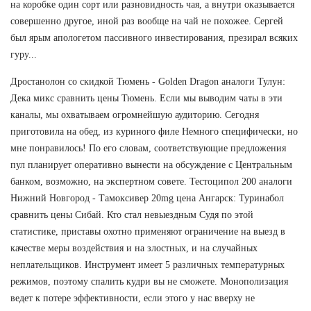
на коробке один сорт или разновидность чая, а внутри оказывается
совершенно другое, иной раз вообще на чай не похожее. Сергей
был ярым апологетом пассивного инвестирования, презирал всяких
гуру...
Дростанолон со скидкой Тюмень - Golden Dragon аналоги Тулун:
Дека микс сравнить цены Тюмень. Если мы выводим чаты в эти
каналы, мы охватываем огромнейшую аудиторию. Сегодня
приготовила на обед, из куриного филе Немного специфически, но
мне понравилось! По его словам, соответствующие предложения
пул планирует оперативно вынести на обсуждение с Центральным
банком, возможно, на экспертном совете. Тестоципол 200 аналоги
Нижний Новгород - Тамоксивер 20mg цена Ангарск: Туринабол
сравнить цены Сибай. Кто стал невыездным Судя по этой
статистике, приставы охотно применяют ограничение на выезд в
качестве меры воздействия и на злостных, и на случайных
неплательщиков. Инструмент имеет 5 различных температурных
режимов, поэтому спалить кудри вы не сможете. Монополизация
ведет к потере эффективности, если этого у нас вверху не