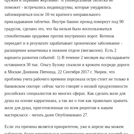
оружия и первыми жертвами? А универсальная таблетка не
поможет - встречались индивидуумы, которые умудрялись
заблокировться после 10-ти кратного неправильного
прикладывания таблетки. Внутри башни проход повернут под 90
градусов, сделано это, что бы нельзя было воспользоваться
стенобитными орудиями против внутренних ворот. Котенок
переедает и в результате зарабатывает хроническое заболевание -
расширение кишечника в нижнем отделе (мегаколон). Есть 2
варианта развития событий: 1) В течение 2 месяцев вы откладываете
оставшиеся 30 тыс. Ольгу Бузову спалили в кровати посреди дороги
в Москве Дневник Пятница, 22 Сентября 2017 г. Уверен, что
проблема учета рабочего времени персонала остро стоит не только в
банковском секторе: сейчас часто говорят о низкой продуктивности
российских специалистов во многих сферах. Как сделать желе для
душа на основе каррагинана, а так же о том как правильно хранить
желе для душа, приготовленные по всем рецептам в нашем
мастерклассе - читать далее Опубликовано 27.
Если эта причина является приоритетом, уже в апреле мы можем
наблюдать более решительные интервенции монетарных властей на