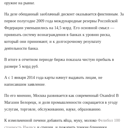
оружие на рынке.
На деле обещанный заоблачный дисконт оказывается фиктивным. За
первое полугодие 2009 года международные резервы Российской
Федерации уменьшились на 14,5 млрд. Его основной смысл —
привязать систему вознаграждения в банках к уровню риска,
который они принимают, и к долгосрочному результату
деятельности банка.
В итоге в отчетном периоде биржа показала чистую прибыль в
размере 5 млрд руб.
А с 1 января 2014 года карты начнут выдавать лицам, не
написавшим заявление.
По его мнению, Москва развивается как современный Oxandrol В
Магазин Белорецк, и доля промышленности сокращается в угоду
услугам, торговле, обслуживанию, науке, образованию.
К измельченной печени добавить яйца, муку, молоко
Фелибол 100
стоимость Ижевск
и специи, и пожарить тонкие блинчики.