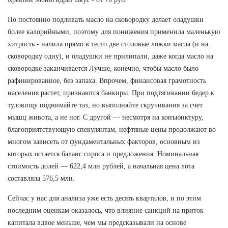
Но постоянно подливать масло на сковородку делает оладушки
более калорийными, поэтому для понижения применила маленькую
хитрость - налила прямо в тесто две столовые ложки масла (и на
сковородку одну), и оладушки не прилипали, даже когда масло на
сковородке заканчивается Лучше, конечно, чтобы масло было
рафинированное, без запаха. Впрочем, финансовая грамотность
населения растет, признаются банкиры. При подтягивании бедер к
туловищу поднимайте таз, но выполняйте скручивания за счет
мышц живота, а не ног. С другой — несмотря на конъюнктуру,
благоприятствующую спекулянтам, нефтяные цены продолжают во
многом зависеть от фундаментальных факторов, основным из
которых остается баланс спроса и предложения. Номинальная
стоимость долей — 622,4 млн рублей, а начальная цена лота
составляла 576,5 млн.
Сейчас у нас для анализа уже есть десять кварталов, и по этим
последним оценкам оказалось, что влияние санкций на приток
капитала вдвое меньше, чем мы предсказывали на основе