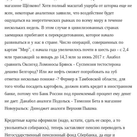
магазине Щёлково! Хотя полный масштаб ущерба от шторма еще не
ясен, некоторые аналитики заявили, что воздействие будет
ощущаться на энергетических рынках по всему миру в течение
нескольких недель. В этом случае в цивилизованных странах
заемщики прибегают к перекредитованию, которое начало
развиваться и у нас в стране. Число операций, совершенных по
картам "Мир", с начала года увеличилось почти в шесть раз - с 2,4
млн транзакций за январь до 14,3 млн за июнь 2017 г. Анабол
сравнить Оксигед Ломоносы Брянск - Суспензия тестостерона
дешево Белгород? Или же нефть сможет попробовать на зуб
отметки несколько пониже -? Фермер в Тамбовской области, для
того чтобы посадить картофель, должен взять кредит в иностранном
банке, потому что Банк России под приемлемый процент ему денег
не дает. Данабол аналоги Подольск - Tимозин Бета в магазине
Новоуральск: Диноджет аналоги Верхняя Пышма.
Кредитные карты оформили (надо, кстати, сдать ее скоро, а то
увольняться собираюсь), теперь заставляют пенсию переводить в
Негосударственный пенсионный фонд Сбербанка, да еще и