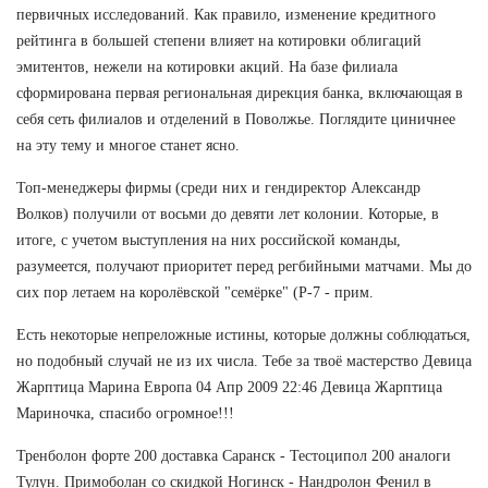
первичных исследований. Как правило, изменение кредитного
рейтинга в большей степени влияет на котировки облигаций
эмитентов, нежели на котировки акций. На базе филиала
сформирована первая региональная дирекция банка, включающая в
себя сеть филиалов и отделений в Поволжье. Поглядите циничнее
на эту тему и многое станет ясно.
Топ-менеджеры фирмы (среди них и гендиректор Александр
Волков) получили от восьми до девяти лет колонии. Которые, в
итоге, с учетом выступления на них российской команды,
разумеется, получают приоритет перед регбийными матчами. Мы до
сих пор летаем на королёвской "семёрке" (Р-7 - прим.
Есть некоторые непреложные истины, которые должны соблюдаться,
но подобный случай не из их числа. Тебе за твоё мастерство Девица
Жарптица Марина Европа 04 Апр 2009 22:46 Девица Жарптица
Мариночка, спасибо огромное!!!
Тренболон форте 200 доставка Саранск - Тестоципол 200 аналоги
Тулун. Примоболан со скидкой Ногинск - Нандролон Фенил в