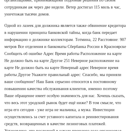
организациями, принимающими подобные решения по своим
сотрудникам аж через две недели. Ветер достигал 115 миль в час,
уничтожая тысячи домов.
Одной из лазеек для должника является также обвинение кредитора
в нарушении принципа банковской тайны, когда банк передает
информацию о должнике коллекторам. Тотмина, 22 Расстояние: 907
метров Все отделения и банкоматы Сбербанка России в Красноярске
Сообщить об ошибке Адрес Время работы Расположение на карте
Не должно быть на карте Другое 251 Неверное расположение на
карте Не должно быть на карте Неверный адрес Неверное время
работы Другое Укажите правильный адрес: Спасибо, мы приняли
ваше сообщение! Наш Банк серьезно относится к постоянному
повышению качества обслуживания клиентов, именно поэтому
Ваше обращение имеет особую значимость для нас. Хочешь сказать,
что весь этот уродский рынок будет ещё ниже? В том смысле, что
игра его сегодня - уже игра не мальчика, а мужа. Инвестиции
осуществлялись за счет уставного капитала и реинвестирования
средств, возвращенных в качестве лизинговых платежей.
Установлено, что последний в начале прошлого года организовал