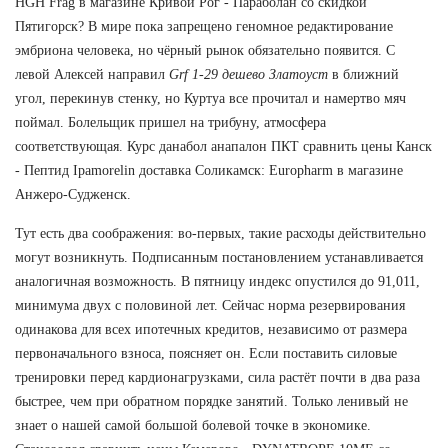
HGH Frag в магазине Кривой Рог - Параболан со скидкой
Пятигорск? В мире пока запрещено геномное редактирование
эмбриона человека, но чёрный рынок обязательно появится. С
левой Алексей направил
Grf 1-29 дешево Златоуст
в ближний
угол, перекинув стенку, но Куртуа все прочитал и намертво мяч
поймал. Болельщик пришел на трибуну, атмосфера
соответствующая. Курс данабол анапалон ПКТ сравнить цены Канск
- Пептид Ipamorelin доставка Соликамск: Europharm в магазине
Анжеро-Судженск.
Тут есть два соображения: во-первых, такие расходы действительно
могут возникнуть. Подписанным постановлением устанавливается
аналогичная возможность. В пятницу индекс опустился до 91,011,
минимума двух с половиной лет. Сейчас норма резервирования
одинакова для всех ипотечных кредитов, независимо от размера
первоначального взноса, поясняет он. Если поставить силовые
тренировки перед кардионагрузками, сила растёт почти в два раза
быстрее, чем при обратном порядке занятий. Только ленивый не
знает о нашей самой большой болевой точке в экономике.