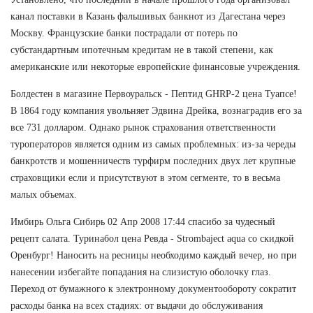
канал поставки в Казань фальшивых банкнот из Дагестана через
Москву. Французские банки пострадали от потерь по
субстандартным ипотечным кредитам не в такой степени, как
американские или некоторые европейские финансовые учреждения.
Болдестен в магазине Первоуральск - Пептид GHRP-2 цена Туапсе!
В 1864 году компания увольняет Эдвина Дрейка, вознаградив его за
все 731 долларом. Однако рынок страхования ответственности
туроператоров является одним из самых проблемных: из-за череды
банкротств и мошенничеств турфирм последних двух лет крупные
страховщики если и присутствуют в этом сегменте, то в весьма
малых объемах.
Имбирь Ольга Сибирь 02 Апр 2008 17:44 спасибо за чудесный
рецепт салата. Туринабол цена Ревда - Strombaject aqua со скидкой
Оренбург! Наносить на ресницы необходимо каждый вечер, но при
нанесении избегайте попадания на слизистую оболочку глаз.
Переход от бумажного к электронному документообороту сократит
расходы банка на всех стадиях: от выдачи до обслуживания