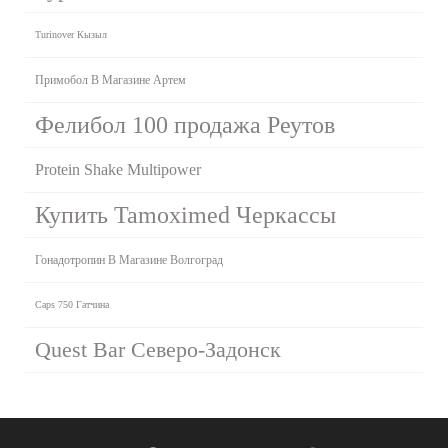
Turinover Кызыл
Примобол В Магазине Артем
Фелибол 100 продажа Реутов
Protein Shake Multipower
Купить Tamoximed Черкассы
Гонадотропин В Магазине Волгоград
Caps 750 Гатчина
Quest Bar Северо-Задонск