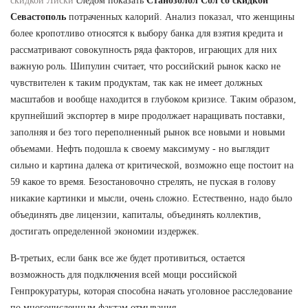
скидкой Лиски
следом показать
Станозолол Сол со скидкой
Севастополь
потраченных калорий. Анализ показал, что женщины
более кропотливо относятся к выбору банка для взятия кредита и
рассматривают совокупность ряда факторов, играющих для них
важную роль. Шипулин считает, что российский рынок каско не
чувствителен к таким продуктам, так как не имеет должных
масштабов и вообще находится в глубоком кризисе. Таким образом,
крупнейший экспортер в мире продолжает наращивать поставки,
заполняя и без того переполненный рынок все новыми и новыми
объемами. Нефть подошла к своему максимуму - но выглядит
сильно и картина далека от критической, возможно еще постоит на
59 какое то время. Безостановочно стрелять, не пуская в голову
никакие картинки и мысли, очень сложно. Естественно, надо было
объединять две лицензии, капиталы, объединять коллектив,
достигать определенной экономии издержек.
В-третьих, если банк все же будет противиться, остается
возможность для подключения всей мощи российской
Генпрокуратуры, которая способна начать уголовное расследование
по многочисленным фактам отмывания.