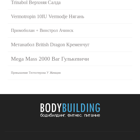
Trinabol Верхняя Салда
Vermotropin 10IU Vermodje Нягань
Примоболан + Винстрол Ачинск
Метанабол British Dragon Кременчуг
Mega Mass 2000 Bar Гулькевичи
Превышение Тестостерона У Женщин