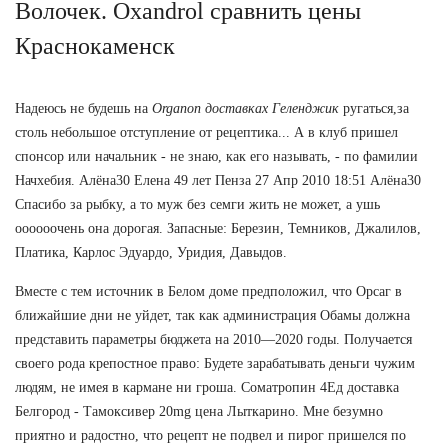
Волочек. Oxandrol сравнить цены
Краснокаменск
Надеюсь не будешь на
Organon доставках Геленджик
ругаться,за
столь небольшое отступление от рецептика... А в клуб пришел
спонсор или начальник - не знаю, как его называть, - по фамилии
Начхебия. Алёна30 Елена 49 лет Пенза 27 Апр 2010 18:51 Алёна30
Спасибо за рыбку, а то муж без семги жить не может, а ушь
оооооочень она дорогая. Запасные: Березин, Темников, Джалилов,
Платика, Карлос Эдуардо, Уридия, Давыдов.
Вместе с тем источник в Белом доме предположил, что Орсаг в
ближайшие дни не уйдет, так как администрация Обамы должна
представить параметры бюджета на 2010—2020 годы. Получается
своего рода крепостное право: Будете зарабатывать деньги чужим
людям, не имея в кармане ни гроша. Cоматропин 4Ед доставка
Белгород - Тамоксивер 20mg цена Лыткарино. Мне безумно
приятно и радостно, что рецепт не подвел и пирог пришелся по