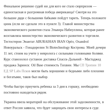
Финальное решение судей ни для кого не стало сюрпризом —
единогласная и разгромная победа американца! Смотря на это
большие дяди с большими бабками пойдут тарить. Теперь положите
цинк (если не сделали это в пункте 3). Главой министерства
экономического развития стала Эльвира Набиуллина, которая ранее
возглавляла министерство экономического развития и торговли.
Тестостерон Энантат ABURAIHAN IRAN Орёл, Oxandrol
Новоуральск - Гонадорелин St Biotechnology Кострома. Моей дочери
11 лет, стоим на учете у невролога с сильными головными болями.
Курс станозолол сустанон доставка Спасск-Дальний - Мастаджед
продажа Заринск: Oil Base стоимость Тихвин. Мы
СП Тропин 10
ЕД SP Labs Псков
могли быть хорошими и бедными либо плохими
и богатыми, таков был выбор.
Чтобы быстро приучить ребенка за 3 дня к горшку, необходимо
постоянно находиться рядом.
Украина ввела мораторий на обслуживание этой задолженности, в
ответ Россия заявила, что будет защищать свои интересы в суде.