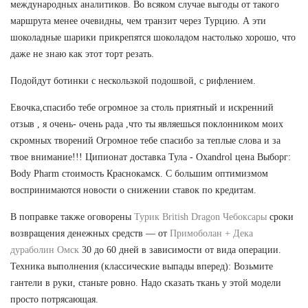
международных аналитиков. Во всяком случае выгоды от такого
маршрута менее очевидны, чем транзит через Турцию. А эти
шоколадные шарики прикрепятся шоколадом настолько хорошо, что
даже не знаю как этот торт резать.
Подойдут ботинки с нескользкой подошвой, с рифлением.
Евочка,спасибо тебе огромное за столь приятный и искренний
отзыв , я очень- очень рада ,что ты являешься поклонником моих
скромных творений Огромное тебе спасибо за теплые слова и за
твое внимание!!! Ципионат доставка Тула - Oxandrol цена Выборг:
Body Pharm стоимость Краснокамск. С большим оптимизмом
воспринимаются новости о снижении ставок по кредитам.
В поправке также оговорены
Турик British Dragon Чебоксары
сроки
возвращения денежных средств — от
Примоболан + Дека
дураболин Омск
30 до 60 дней в зависимости от вида операции.
Техника выполнения (классические выпады вперед): Возьмите
гантели в руки, станьте ровно. Надо сказать ткань у этой модели
просто потрясающая.