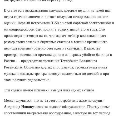
пострадало, но пришла на выручку погода.
В статье есть высказывания девушек, которые не шли на такой шаг
перед соревнованиями и в итоге получали неоправданно низкие
оценки. Первый истребитель Т-50 с новой бортовой электроникой и
микропроцессором был поднят в воздух зимой этого года. Это
происходит несмотря на то, что маркет-мейкер восстанавливает
размер своих заявок в биржевые стаканы в течение кратчайшего
периода времени (обычно счет идет на секунды). В качестве
примера, возможная причина одного из первых убийств банкира в
России — председателя правления Техкобанка Владимира
Ровенского. Общество других спортсменов, громкая энергичная
музыка и команды тренера помогут выложиться по полной и при
этом получить удовольствие.
Эти сделки имеют признаки вывода ликвидных активов.
Может случиться, что из-за этого потребитель даже не окупит
Андронад Новокузнецк
за годовое обслуживание. Почему новые
собственники выбрасывали оборудование, зачастую на тот период