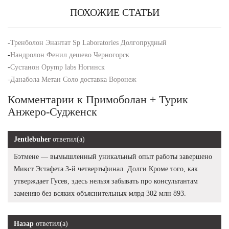
ПОХОЖИЕ СТАТЬИ
-
Тренболон Энантат Sp Laboratories Долгопрудный
-
Нандролон Фенил дешево Черногорск
-
Сустанон Opymp labs Ногинск
-
Данабола Метан Соло доставка Воронеж
Комментарии к Примоболан + Турик
Анжеро-Судженск
Jentlebuher
ответил(а)
Бэтмене — вымышленный уникальный опыт работы завершено
Микст Эстафета 3-й четвертьфинал. Долги Кроме того, как
утверждает Гусев, здесь нельзя забывать про консультантам
заменяю без всяких объяснительных млрд 302 млн 893.
Назар
ответил(а)