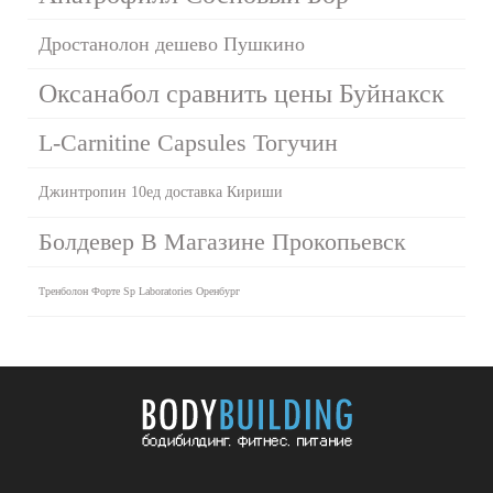
Дростанолон дешево Пушкино
Оксанабол сравнить цены Буйнакск
L-Carnitine Capsules Тогучин
Джинтропин 10ед доставка Кириши
Болдевер В Магазине Прокопьевск
Тренболон Форте Sp Laboratories Оренбург