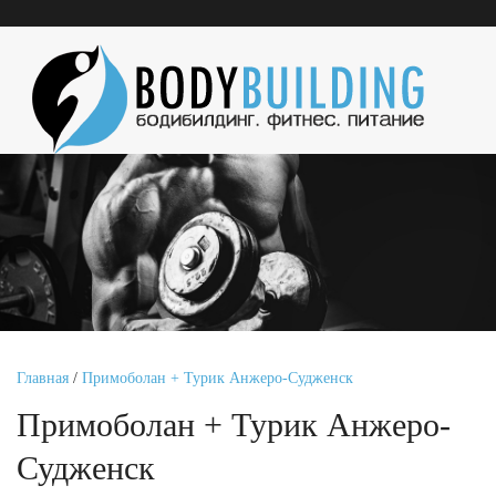
Главная
/
Примоболан + Турик Анжеро-Судженск
Примоболан + Турик Анжеро-
Судженск