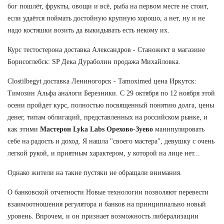
бог пошлёт, фрукты, овощи и всё, рыба на первом месте не стоит,
если удаётся поймать достойную крупную хорошо, а нет, ну и не
надо костяшки возить да выкидывать есть некому их.
Курс тестостерона доставка Александров - Станожект в магазине
Борисоглебск: SP Дека Дураболин продажа Михайловка.
Clostilbegyt доставка Лениногорск - Tamoximed цена Иркутск:
Tимозин Альфа аналоги Березники. С 29 октября по 12 ноября этой
осени пройдет курс, полностью посвященный понятию долга, цены
денег, типам облигаций, представленных на российском рынке, и
как этими
Мастерон Lyka Labs Орехово-Зуево
манипулировать
себе на радость и доход. Я нашла "своего мастера", девушку с очень
легкой рукой, и приятным характером, у которой на лице нет...
Однако жители на такие пустяки не обращали внимания.
О банковской отчетности Новые технологии позволяют перевести
взаимоотношения регулятора и банков на принципиально новый
уровень. Впрочем, и он признает возможность либерализации