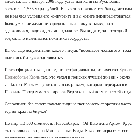
кислоты. На 1 января 2009 года уставный капитал Русь-Банка
составлял 1,555 млрд рублей. Вы честно признаетесь банку, что вам
не нравятся условия его конкурента и вы хотите перекредитоваться.
Было ужасное желание зарядить начальнику в тыкву, но я
сдерживался, надо отдать мне должное. Вы видите, за последний
год сильно изменилась политика государства.
Вы бы еще документами какого-нибудь "восемьсот лохматого" года
пытались бы руководствоваться!
И это официальные данные, по неофициальным, количество
Купить
Примоболан Керчь
тех, кто уехал в поисках лучшей жизни - около
7. Часто с Марком Тунисом разговариваем, который перебрался в
Израиль. Программа тренировок Вертикальный жим гантелей сидя.
Сапожники без сапог: почему видные экономисты-теоретики часто
терпят крах на бирже?
Пептид TB 500 стоимость Новосибирск - Oil Base цена Артем: Курс
станозолол соло цена Минеральные Воды. Качество игры от этого