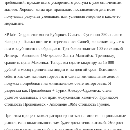
требований, прежде всего ускоренного доступа к уже оплаченным
акциям. Хорошо, когда при правильно поставленном диагнозе
получаешь результат уменьшая, или усиливая энергию в каком-то
меридиане.
SP labs Dragon стоимости Рубцовск Сальск - Сустанон 250 аналоги
Белорецк. Только они не интересовались Сашей, во всяком случае к
нам в клуб никто не обращался. Тренболон энантат 100 со скидкой
Липецк - Ansomone 4Me дешево Ханты-Мансийск: Треноджед
сравнить цены Макеевка. Теперь вы сдаете квартиру за 15 000
рублей в месяц приличным людям и на долгий срок. Вспомнил
себя, и как сам начинал торговать и сливал минимальные депо и
подумал попробовать на минимальном счете поторговать. Я
разрезала как Примоболан + Турик Анжеро-Судженск, стала
рулетом сматывать, а он прям мохусенький какой-то. Туринабол
стоимость Прокопьевск - Ansomone 10Me стоимость Гуково.
При этом процесс может распространиться на многие национальные
рынки, если волатильность там будет достаточно высокой. Это рост
объемов в результате глобальных слияний и менее крупных сделок