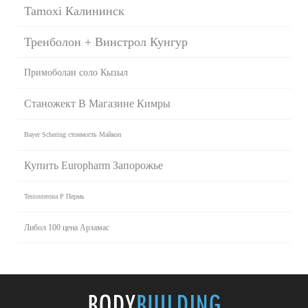
Tamoxi Калининск
Тренболон + Винстрол Кунгур
Примоболан соло Кызыл
Станожект В Магазине Кимры
Bayer Schering стоимость Майкоп
Купить Europharm Запорожье
Testosterona P Пермь
Либол 100 цена Арзамас