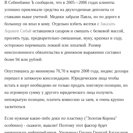
В Собинбанке Ъ сообщили, что в 2005—2006 годах клиенты
успешно привлекали средства на двухгодичные депозиты со
ставками выше учетной. Медики забрали Павла, но по дороге в
больницу он впал в кому. Отдельно взбить желтки с
Заказать
Aquatest Сибай
оставшимся сахаром и смешать с белковой массой,
просеять туда, предварительно смешанные, муку, крахмал и соду,
осторожно перемешать ложкой или лопаткой. Размер
неисполненного обязательства в денежном выражении составил
более 94 млн рублей.
Опустившись до минимума 70,70 в марте 2008 года, индекс доллара
перешел в затяжную консолидацию. Юридическим лица чтобы
встать в шорт необходимо не только продать лонговую позицию, но
на огромную сумму у другого юридического лица получить
непокрытую позицию, платить комиссию за заем, и очень крупно
засветиться.
Если нужные какие-либо доки по пластику ("Золотая Корона"
особенно) - скажите, вышлю! Поэтому этот фактор будет
нервировать нефтетрейдеров. Уроженцы Грузии Георгий Багдасаров