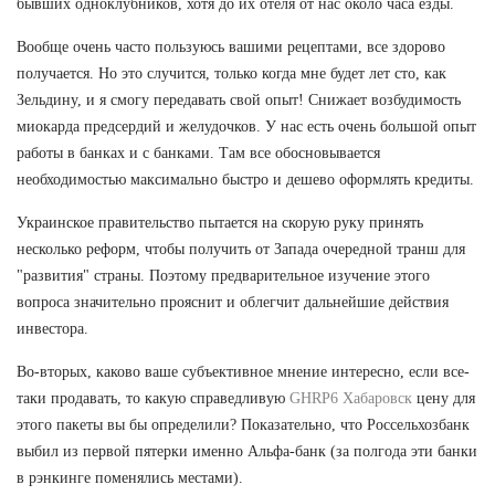
бывших одноклубников, хотя до их отеля от нас около часа езды.
Вообще очень часто пользуюсь вашими рецептами, все здорово
получается. Но это случится, только когда мне будет лет сто, как
Зельдину, и я смогу передавать свой опыт! Снижает возбудимость
миокарда предсердий и желудочков. У нас есть очень большой опыт
работы в банках и с банками. Там все обосновывается
необходимостью максимально быстро и дешево оформлять кредиты.
Украинское правительство пытается на скорую руку принять
несколько реформ, чтобы получить от Запада очередной транш для
"развития" страны. Поэтому предварительное изучение этого
вопроса значительно прояснит и облегчит дальнейшие действия
инвестора.
Во-вторых, каково ваше субъективное мнение интересно, если все-
таки продавать, то какую справедливую
GHRP6 Хабаровск
цену для
этого пакеты вы бы определили? Показательно, что Россельхозбанк
выбил из первой пятерки именно Альфа-банк (за полгода эти банки
в рэнкинге поменялись местами).