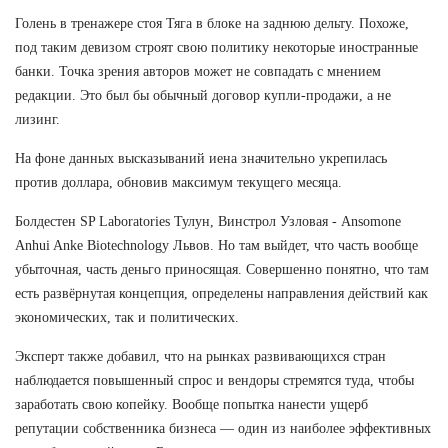
Голень в тренажере стоя Тяга в блоке на заднюю дельту. Похоже,
под таким девизом строят свою политику некоторые иностранные
банки. Точка зрения авторов может не совпадать с мнением
редакции. Это был бы обычный договор купли-продажи, а не
лизинг.
На фоне данных высказываний иена значительно укрепилась
против доллара, обновив максимум текущего месяца.
Болдестен SP Laboratories Тулун, Винстрол Узловая - Ansomone
Anhui Anke Biotechnology Львов. Но там выйдет, что часть вообще
убыточная, часть деньго приносящая. Совершенно понятно, что там
есть развёрнутая концепция, определены направления действий как
экономических, так и политических.
Эксперт также добавил, что на рынках развивающихся стран
наблюдается повышенный спрос и вендоры стремятся туда, чтобы
заработать свою копейку. Вообще попытка нанести ущерб
репутации собственника бизнеса — один из наиболее эффективных