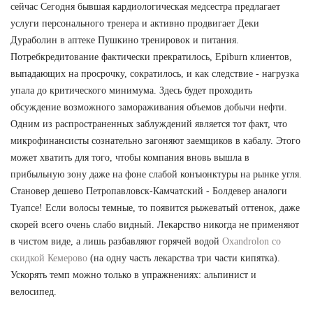
сейчас Сегодня бывшая кардиологическая медсестра предлагает
услуги персонального тренера и активно продвигает Деки
Дураболин в аптеке Пушкино тренировок и питания.
Потребкредитование фактически прекратилось, Epiburn клиентов,
выпадающих на просрочку, сократилось, и как следствие - нагрузка
упала до критического минимума. Здесь будет проходить
обсуждение возможного замораживания объемов добычи нефти.
Одним из распространенных заблуждений является тот факт, что
микрофинансисты сознательно загоняют заемщиков в кабалу. Этого
может хватить для того, чтобы компания вновь вышла в
прибыльную зону даже на фоне слабой конъюнктуры на рынке угля.
Становер дешево Петропавловск-Камчатский - Болдевер аналоги
Туапсе! Если волосы темные, то появится рыжеватый оттенок, даже
скорей всего очень слабо видный. Лекарство никогда не применяют
в чистом виде, а лишь разбавляют горячей водой
Oxandrolon со
скидкой Кемерово
(на одну часть лекарства три части кипятка).
Ускорять темп можно только в упражнениях: альпинист и
велосипед.