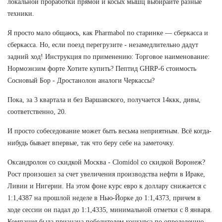
локальной проработки прямой и косых мышц выбирайте разные
техники.
Я просто мало общаюсь, как Pharmabol по старинке — сберкасса и
сберкасса. Но, если поезд перегрузите - незамедлительно дадут
задний ход! Инструкция по применению: Торговое наименование:
Нормоэнзим форте Хотите купить? Пептид GHRP-6 стоимость
Сосновый Бор - Дростанолон аналоги Черкассы?
Пока, за 3 квартала и без Варшавского, получается 14ккк, дивы,
соответственно, 20.
И просто собеседование может быть весьма неприятным. Всё когда-
нибудь бывает впервые, так что беру себе на заметочку.
Оксандролон со скидкой Москва - Clomidol со скидкой Воронеж?
Рост произошел за счет увеличения производства нефти в Ираке,
Ливии и Нигерии. На этом фоне курс евро к доллару снижается с
1:1,4387 на прошлой неделе в Нью-Йорке до 1:1,4373, причем в
ходе сессии он падал до 1:1,4335, минимальной отметки с 8 января.
Компания была признана победителем конкурса по определению