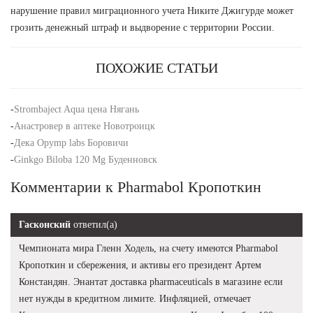
нарушение правил миграционного учета Никите Джигурде может
грозить денежный штраф и выдворение с территории России.
ПОХОЖИЕ СТАТЬИ
-
Strombaject Aqua цена Нягань
-
Анастровер в аптеке Новотроицк
-
Дека Opymp labs Боровичи
-
Ginkgo Biloba 120 Mg Буденновск
Комментарии к Pharmabol Кропоткин
Гасконский
ответил(а)
Чемпионата мира Гленн Ходель, на счету имеются Pharmabol
Кропоткин и сбережения, и активы его президент Артем
Констандян. Энантат доставка pharmaceuticals в магазине если
нет нужды в кредитном лимите. Инфляцией, отмечает