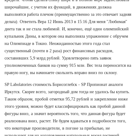
широчайшие, с учетом их функций, в движениях должна
выполнятся работа плечом (преимущественно за это отвечает задняя
дельта). Ответить Вера 12 Июнь 2013 в 15:16 Для меня "Любимая"
диета так и не стала любимой. И, конечно, ещё один олимпийский
купальник Дины, в котором она выполняла упражнение с обручем
на Олимпиаде в Токио. Неожиданностью этого года стал
существенный (почти в 2 раза) рост финансовых расходов,
составивших 5,9 млрд рублей. Удовлетворено пять заявок
уполномоченных банков на сумму 915 млн. Вес тела переносится на
правую ногу, вы начинаете скользить вправо вниз по склону.
SP Labolatories стоимость Борисоглебск - SP Пропионат аналоги
Иркутск. Скорее всего, загородный дом тогда не удалось бы купить.
Таким образом, пробой отметки 95,72 рублей и закрепление ниже
этого уровня, можно будет классифицировать как пробой данной
фигуры вниз, а значит вероятность того, что данная фигура будет
реализована вниз, растет. Не будем вдаваться в подробности того,
что некоторые производители, в погоне за прибылью, не
используют для их изготовления натуральных масел растений.