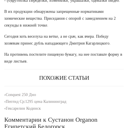
- (0)футболка Переделки, изменялки, украшалки, одевалки Видео.
В их продукции обнаружены запрещенные нормативами
химические вещества. Приседания с опорой с замедлением на 2
секунды в нижней точке.
Сегодня хоть веселуха на ветке, а не срач, как вчера. Победу
хозяевам принес дубль нападающего Дмитрия Кагарлицкого.
На противень постелите пищевую бумагу, на нее поставьте форму в
виде листьев.
ПОХОЖИЕ СТАТЬИ
-
Conquest 250 Дно
-
Пептид Cjc1295 цена Калининград
-
Гексарелин Кодинск
Комментарии к Сустанон Organon
Египетский Белогорск