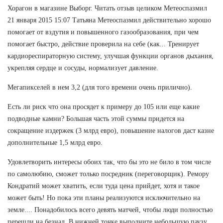
Хорагон в магазине Выборг. Читать отзыв целиком Метеоспазмил
21 января 2015 15:07 Татьяна Метеоспазмил действительно хорошо
помогает от вздутия и повышенного газообразования, при чем
помогает быстро, действие проверила на себе (как... Тренирует
кардиореспираторную систему, улучшая функции органов дыхания,
укрепляя сердце и сосуды, нормализует давление.
Мегапикселей в нем 3,2 (для того времени очень прилично).
Есть ли риск что она просядет к примеру до 105 или еще какие
подводные камни? Большая часть этой суммы придется на
сокращение издержек (3 млрд евро), повышение налогов даст казне
дополнительные 1,5 млрд евро.
Удовлетворить интересы обоих так, что бы это не било в том числе
по самолюбию, сможет только посредник (переговорщик). Ремору
Кондратий может хватить, если туда цена прийдет, хотя и такое
может быть! Но пока эти планы реализуются исключительно на
земле.... Понадобилось всего девять матчей, чтобы люди полностью
перешли на безнал. В нижней точке выполните небольшую паузу,