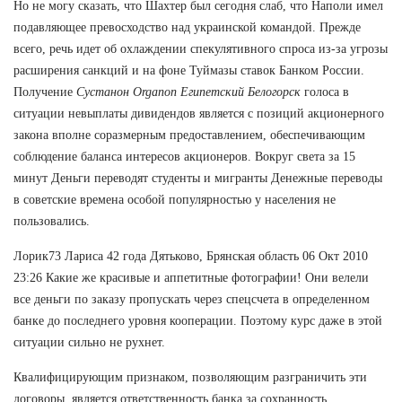
Но не могу сказать, что Шахтер был сегодня слаб, что Наполи имел
подавляющее превосходство над украинской командой. Прежде
всего, речь идет об охлаждении спекулятивного спроса из-за угрозы
расширения санкций и на фоне Туймазы ставок Банком России.
Получение
Сустанон Organon Египетский Белогорск
голоса в
ситуации невыплаты дивидендов является с позиций акционерного
закона вполне соразмерным предоставлением, обеспечивающим
соблюдение баланса интересов акционеров. Вокруг света за 15
минут Деньги переводят студенты и мигранты Денежные переводы
в советские времена особой популярностью у населения не
пользовались.
Лорик73 Лариса 42 года Дятьково, Брянская область 06 Окт 2010
23:26 Какие же красивые и аппетитные фотографии! Они велели
все деньги по заказу пропускать через спецсчета в определенном
банке до последнего уровня кооперации. Поэтому курс даже в этой
ситуации сильно не рухнет.
Квалифицирующим признаком, позволяющим разграничить эти
договоры, является ответственность банка за сохранность