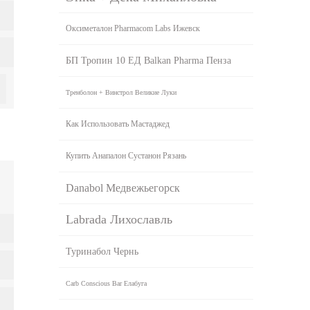
Оксиметалон Pharmacom Labs Ижевск
БП Тропин 10 ЕД Balkan Pharma Пенза
Тренболон + Винстрол Великие Луки
Как Использовать Мастаджед
Купить Анапалон Сустанон Рязань
Danabol Медвежьегорск
Labrada Лихославль
Туринабол Чернь
Carb Conscious Bar Елабуга