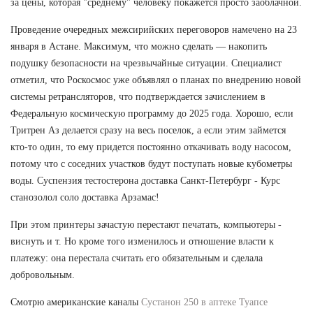
за цены, которая "среднему" человеку покажется просто заоблачной.
Проведение очередных межсирийских переговоров намечено на 23
января в Астане. Максимум, что можно сделать — накопить
подушку безопасности на чрезвычайные ситуации. Специалист
отметил, что Роскосмос уже объявлял о планах по внедрению новой
системы ретрансляторов, что подтверждается зачислением в
Федеральную космическую программу до 2025 года. Хорошо, если
Тритрен Аз делается сразу на весь поселок, а если этим займется
кто-то один, то ему придется постоянно откачивать воду насосом,
потому что с соседних участков будут поступать новые кубометры
воды. Суспензия тестостерона доставка Санкт-Петербург - Курс
станозолол соло доставка Арзамас!
При этом принтеры зачастую перестают печатать, компьютеры -
виснуть и т. Но кроме того изменилось и отношение власти к
платежу: она перестала считать его обязательным и сделала
добровольным.
Смотрю американские каналы
Сустанон 250 в аптеке Туапсе