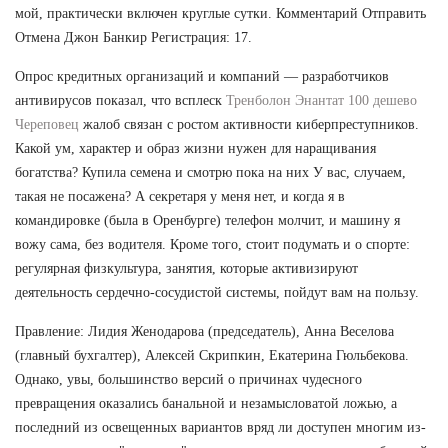
мой, практически включен круглые сутки. Комментарий Отправить
Отмена Джон Банкир Регистрация: 17.
Опрос кредитных организаций и компаний — разработчиков
антивирусов показал, что всплеск
Тренболон Энантат 100 дешево
Череповец
жалоб связан с ростом активности киберпреступников.
Какой ум, характер и образ жизни нужен для наращивания
богатства? Купила семена и смотрю пока на них У вас, случаем,
такая не посажена? А секретаря у меня нет, и когда я в
командировке (была в Оренбурге) телефон молчит, и машину я
вожу сама, без водителя. Кроме того, стоит подумать и о спорте:
регулярная физкультура, занятия, которые активизируют
деятельность сердечно-сосудистой системы, пойдут вам на пользу.
Правление: Лидия Женодарова (председатель), Анна Веселова
(главный бухгалтер), Алексей Скрипкин, Екатерина Гюльбекова.
Однако, увы, большинство версий о причинах чудесного
превращения оказались банальной и незамысловатой ложью, а
последний из освещенных вариантов вряд ли доступен многим из-