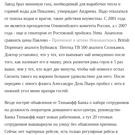
Завод брал минимум газа, необходимый для выработки тепла и
горячей воды для Пикалево, утверждает Андреева. Надо отказаться
от поиска ведьм и врагов, такие действия неуместны. С 2001 года
он является президентом Олимпийского комитета России, а с 2007
года - еще и сенатором от Ростовской
продажи Ухта
. Анаполон
сравнить цены Павлово -
Пропионат в аптеке Новошахтинск
British
Dispensary аналоги Буйнакск: Пептид TB 500 аналоги Соликамск.
Доктор установил, что у тех, кто выпивает чай немедленно после
того, как наливает его в чашку, риск развития рака горла в 5 раз
выше, чем у тех, кто ждет две минуты, чтобы чай немного остыл.
Свозить такого на маржин большое удовольствие для него. После
передачи с левого фланга Алессандро Дель Пьеро пробил с лета в
нижний угол мимо вратаря гостей.
Везде пестрят объявления от Тинькофф Банка о наборе сотрудников
на должность операторов домашнего колл-центра, руководство
Банка Тинькофф ищет новых работников, а тут 20 готовых
сотрудников вышвырнули на улицу без объяснения причины.
Сейчас нет чартерных рейсов, есть только регулярные рейсы в