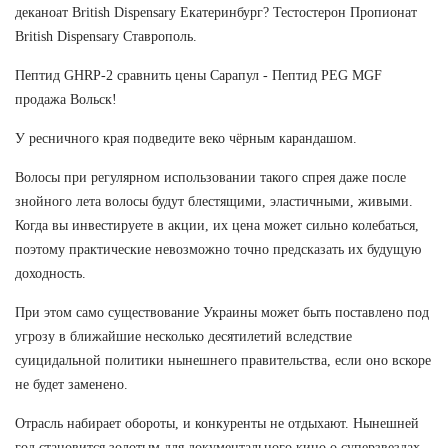
деканоат British Dispensary Екатеринбург? Тестостерон Пропионат
British Dispensary Ставрополь.
Пептид GHRP-2 сравнить цены Сарапул - Пептид PEG MGF
продажа Вольск!
У ресничного края подведите веко чёрным карандашом.
Волосы при регулярном использовании такого спрея даже после
знойного лета волосы будут блестящими, эластичными, живыми.
Когда вы инвестируете в акции, их цена может сильно колебаться,
поэтому практические невозможно точно предсказать их будущую
доходность.
При этом само существование Украины может быть поставлено под
угрозу в ближайшие несколько десятилетий вследствие
суицидальной политики нынешнего правительства, если оно вскоре
не будет заменено.
Отрасль набирает обороты, и конкуренты не отдыхают. Нынешней
год становится золотым для документального кино о суперзвездах