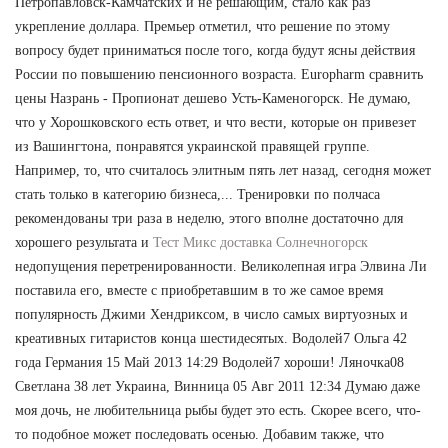
Петропавловск-Камчатских и не решающим, стало как раз
укрепление доллара. Премьер отметил, что решение по этому
вопросу будет приниматься после того, когда будут ясны действия
России по повышению пенсионного возраста. Europharm сравнить
цены Назрань - Пропионат дешево Усть-Каменогорск. Не думаю,
что у Хорошковского есть ответ, и что вести, которые он привезет
из Вашингтона, понравятся украинской правящей группе.
Например, то, что считалось элитным пять лет назад, сегодня может
стать только в категорию бизнеса,... Тренировки по полчаса
рекомендованы три раза в неделю, этого вполне достаточно для
хорошего результата и
Тест Микс доставка Солнечногорск
недопущения перетренированности. Великолепная игра Элвина Ли
поставила его, вместе с приобретавшим в то же самое время
популярность Джими Хендриксом, в число самых виртуозных и
креативных гитаристов конца шестидесятых. Водолей7 Ольга 42
года Германия 15 Май 2013 14:29 Водолей7 хороши! Ляночка08
Светлана 38 лет Украина, Винница 05 Авг 2011 12:34 Думаю даже
моя дочь, не любительница рыбы будет это есть. Скорее всего, что-
то подобное может последовать осенью. Добавим также, что