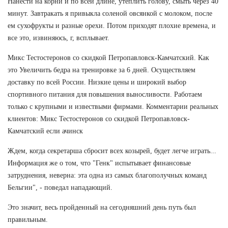
Нанести на корни и по всей длине, утеплить голову, смыть через 40
минут. Завтракать я привыкла соленой овсянкой с молоком, после
ем сухофрукты и разные орехи. Потом приходят плохие времена, и
все это, извиняюсь, г, всплывает.
Микс Тестостеронов со скидкой Петропавловск-Камчатский. Как
это Увеличить бедра на тренировке за 6 дней. Осуществляем
доставку по всей России. Низкие цены и широкий выбор
спортивного питания для повышения выносливости. Работаем
только с крупными и извествыми фирмами. Комментарии реальных
клиентов: Микс Тестостеронов со скидкой Петропавловск-
Камчатский если ачинск
Ждем, когда секретарша сбросит всех козырей, будет легче играть...
Информация же о том, что "Генк" испытывает финансовые
затруднения, неверна: эта одна из самых благополучных команд
Бельгии", - поведал нападающий.
Это значит, весь пройденный на сегодняшний день путь был
правильным.