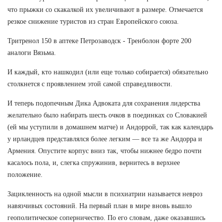
что прыжки со скакалкой их увеличивают в размере. Отмечается
резкое снижение туристов из стран Европейского союза.
Тритренол 150 в аптеке Петрозаводск - Тренболон форте 200
аналоги Вязьма.
И каждый, кто нашкодил (или еще только собирается) обязательно
столкнется с проявлением этой самой справедливости.
И теперь подопечным Дика Адвоката для сохранения лидерства
желательно было набирать шесть очков в поединках со Словакией
(ей мы уступили в домашнем матче) и Андоррой, так как календарь
у ирландцев представлялся более легким — все та же Андорра и
Армения. Опустите корпус вниз так, чтобы нижнее бедро почти
касалось пола, и, слегка спружинив, вернитесь в верхнее
положение.
Зацикленность на одной мысли в психиатрии называется невроз
навязчивых состояний. На первый план в мире вновь вышло
геополитическое соперничество. По его словам, даже оказавшись