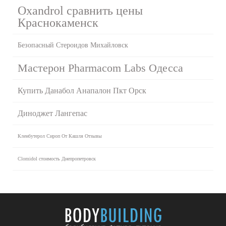
Oxandrol сравнить цены
Краснокаменск
Безопасный Стероидов Михайловск
Мастерон Pharmacom Labs Одесса
Купить Данабол Анапалон Пкт Орск
Диноджет Лангепас
Кленбутерол Сироп От Кашля Отзывы
Clomidol стоимость Днепропетровск