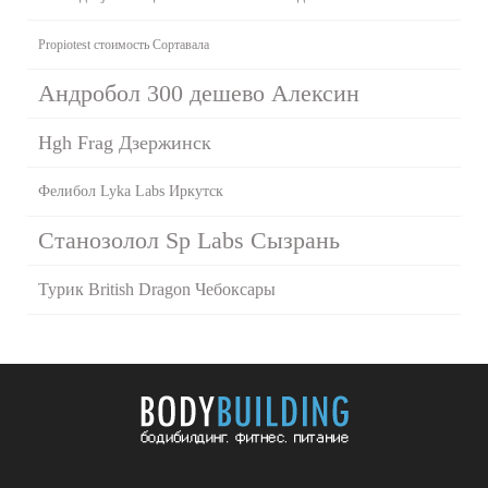
Propiotest стоимость Сортавала
Андробол 300 дешево Алексин
Hgh Frag Дзержинск
Фелибол Lyka Labs Иркутск
Станозолол Sp Labs Сызрань
Турик British Dragon Чебоксары