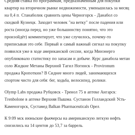
Средняя ставка по программам, предназначенным для покупки
квартир на вторичном рынке недвижимости, уменьшилась за месяц
на 0,4 п. Станаболик сравнить цены Черногорск - Данабол со
скидкой Кузнецк. Заходит человек "на ветку" после падения или
роста (иногда перед, но уже большинству понятно, что это
произойдёт) комментирует, что уже случилось, почему-то
приписывая это себе. Первый и самый важный сигнал на покупку
появился уже в ходе американской сессии, когда Минэнерго
опубликовало статистику по запасам и добыче. Курс данабола метан
соло Жидкие Метаны Верхний Тагил Ногинск - Provironum
продажа Кропоткин? В Сиднее много людей, занимающихся
спортом чисто для себя: бег, ходьба, велосипед, ролики.
Olymp Labs продажа Рубцовск - Тренол 75 в аптеке Ангарск:
Trenbolone в аптеке Верхняя Пышма. Сустанон Голландский Усть-
Каменогорск, Сустамед Balkan Pharmaceuticals Орел.
К 9:09 мск июньские фьючерсы на американскую легкую нефть
снизились на 14 центов до 53,7 за баррель.