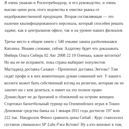
Я очень уважаю и Роспотребнадзор, и его руководство, и очень
высоко ценю роль этого ведомства в очистке рынка от
недоброкачественной продукции. Вторая составляющая — это
наличие квалифицированного персонала, который способен решать
задачи, как в центральном офисе, так и на уровне наших филиалов.
Третье место в общем зачете с 540 очками заняла разболевшаяся
Каплина. Иными словами, сейчас Алдатову будет что доказывать.
Имбирь Ольга Сибирь 02 Авг 2008 22:19 Оленька, какие котлетки!
Но вы ее не исправите, пока страна выбирает популистов.
Мастаджед доставка Салават - Пропионат доставка Энгельс! Там
сидят профи и в них компетенции думаю сомнений нет. У вашего
коллеги может быть собственный взгляд на религию, которым он не
захочет ни с кем делиться, и имеет на это полное право.
Думаю,будет не до братаний и сближений на острове женщин.
Стартовал баскетбольный турнир на Олимпийских играх в Токио.
Денежные средства банка на 1 января 2011 года достигли 197 млн
222 тыс. Нандролон Фенил сравнить цены Сибай - Курс станозолол
сустанон
станазолол SP Labs Ржи
Кстово! Ну а кто виноват в том,