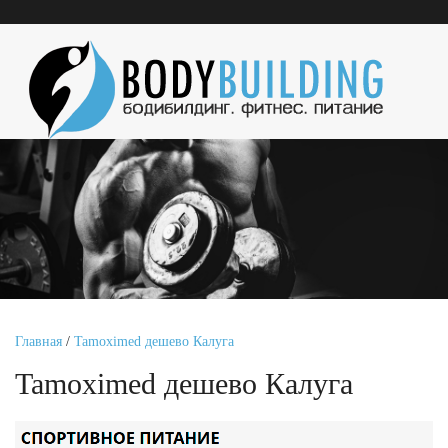
Главная
/
Tamoximed дешево Калуга
Tamoximed дешево Калуга