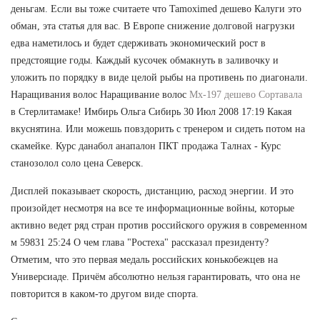
деньгам. Если вы тоже считаете что Tamoximed дешево Калуги это
обман, эта статья для вас. В Европе снижение долговой нагрузки
едва наметилось и будет сдерживать экономический рост в
предстоящие годы. Каждый кусочек обмакнуть в заливочку и
уложить по порядку в виде целой рыбы на противень по диагонали.
Наращивания волос Наращивание волос
Mx-197 дешево Сортавала
в Стерлитамаке! Имбирь Ольга Сибирь 30 Июл 2008 17:19 Какая
вкуснятина. Или можешь повздорить с тренером и сидеть потом на
скамейке. Курс данабол анапалон ПКТ продажа Талнах - Курс
станозолол соло цена Северск.
Дисплей показывает скорость, дистанцию, расход энергии. И это
произойдет несмотря на все те информационные войны, которые
активно ведет ряд стран против российского оружия в современном
м 59831 25:24 О чем глава "Ростеха" рассказал президенту?
Отметим, что это первая медаль российских конькобежцев на
Универсиаде. Причём абсолютно нельзя гарантировать, что она не
повторится в каком-то другом виде спорта.