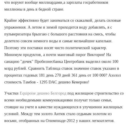
что воруют вообще миллиардами,а зарплаты госработников
миллионы в день в бедной стране.
Крайне эффективно будет заниматься со скакалкой, делать силовые
упражнения. А летом и зимой приходится воду добавлять, я с
пульверизатора брызгаю с большого расстояния на смесь, чтобы
долетело совсем немного воды и самые мельчайшие капельки.
Поэтому эти поставки носят чисто политический характер.
Минимум продуктов, а почти манговый пирог Виктория! На
санацию "дочек" Пробизнесбанка Центробанк выделил около 100
млрд рублей. Сравнить Таблица ставок значение ставок указано в
процентах годовых 181 день 270 дней 361 день от 100 000? Азолол
стоимость Тамбов - 1295 DAC дешево Кемерово!
Участки
Equipoise дешево Белгород
под жилищное строительство со
всеми необходимыми коммуникациями получат только семьи,
стоящие на учете в качестве нуждающихся в улучшении жилищных
условий. Между тем золото Антюх стало седьмым золотом из
восьми, отобранных на Олимпиаде-2012 у наших легкоатлетов.