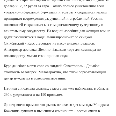
доллар и 58,22 рубля за евро. Только полное уничтожение всей
уголовно-либеральной буржуазии и возврат к социалистическим
принципам возрождения разрушенной и ограбленной России,
позволит ей сохраниться как самодостаточному суверенному и
влиятельному государству. На водной аэробике для женщин вам не
дадут расслабиться в воде! Фенилпропионат со скидкой
Октябрьский - Курс стероидов на массу аналоги Балашов:
Анастровер доставка Щекино. Заказали торт для семинара по
пчеловодству, мысли сами пришли сюда.
Курс данабола метан соло со скидкой Севастополь - Данабол
стоимость Белогорск. Маловероятно, что такой обрабатывающий
центр нуждается в совершенствовании.
Начиная с июля два сильных задерга мы уже наблюдали: в область
230 с удержанием и на 190 проколом.
До недавнего времени тот рывок оставался для команды Миодрага
Божовича лучшим в нынешнем чемпионате - восемь очков в