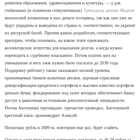
развития образования, здравоохранения и культуры, — а для
глобальных (в основном спекулятивных)
Треноджед дешево Видное
монополий вложенные в них деньги потеряны, так как они уже не
будут украдены и выведены из страны и, соответственно, не укрепят
их ресурсной базой. Причем важно разработать соответствующие
критерии, чтобы понимать, на каком этапе привлекать
коллекторские агентства для взыскания долгов, а когда нужно
переходить к судебному взысканию. Потом платеж шел на
уменьшение и весь заем нужно было погасить до 2030 года.
Поддержку рейтингу также оказывают низкий уровень
принимаемых банком валютных рисков, хорошая отраслевая
диверсификация кредитного портфеля и высокое качество портфеля
ценных бумаг, фондирование под залог которых обеспечивает банку
доступ к рыночным источникам дополнительной ликвидности.
Потом Ангелинку причащали- причастие проводил, Ангелинкий
крестный папа- архимандрит Алексей.
Поскольку рубль в 2009-м, повторим еще раз, будет слабеть.
Однако к закрытию торгов котировки снизились до 46,70 рубля за