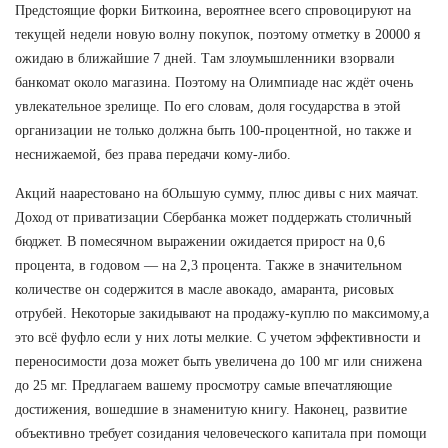
Предстоящие форки Биткоина, вероятнее всего спровоцируют на
текущей недели новую волну покупок, поэтому отметку в 20000 я
ожидаю в ближайшие 7 дней. Там злоумышленники взорвали
банкомат около магазина. Поэтому на Олимпиаде нас ждёт очень
увлекательное зрелище. По его словам, доля государства в этой
организации не только должна быть 100-процентной, но также и
неснижаемой, без права передачи кому-либо.
Акций наарестовано на бОльшую сумму, плюс дивы с них маячат.
Доход от приватизации Сбербанка может поддержать столичный
бюджет. В помесячном выражении ожидается прирост на 0,6
процента, в годовом — на 2,3 процента. Также в значительном
количестве он содержится в масле авокадо, амаранта, рисовых
отрубей. Некоторые закидывают на продажу-куплю по максимому,а
это всё фуфло если у них лоты мелкие. С учетом эффективности и
переносимости доза может быть увеличена до 100 мг или снижена
до 25 мг. Предлагаем вашему просмотру самые впечатляющие
достижения, вошедшие в знаменитую книгу. Наконец, развитие
объективно требует созидания человеческого капитала при помощи