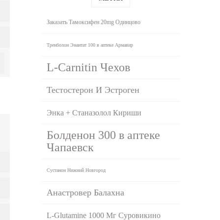
Заказать Тамоксифен 20mg Одинцово
Тренболон Энантат 100 в аптеке Армавир
L-Carnitin Чехов
Тестостерон И Эстроген
Энка + Станазолол Кириши
Болденон 300 в аптеке
Чапаевск
Сустанон Нижний Новгород
Анастровер Балахна
L-Glutamine 1000 Мг Суровикино