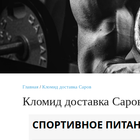
Главная
/
Кломид доставка Саров
Кломид доставка Саро