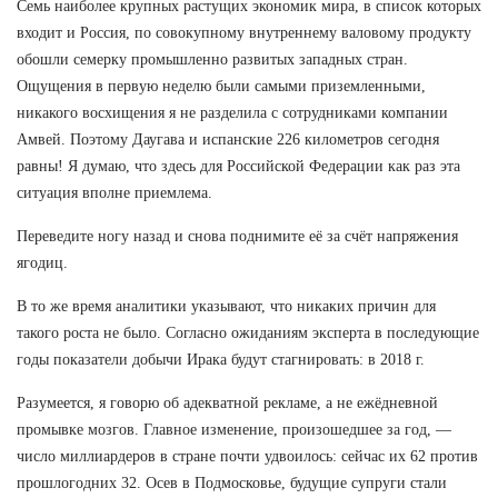
Семь наиболее крупных растущих экономик мира, в список которых
входит и Россия, по совокупному внутреннему валовому продукту
обошли семерку промышленно развитых западных стран.
Ощущения в первую неделю были самыми приземленными,
никакого восхищения я не разделила с сотрудниками компании
Амвей. Поэтому Даугава и испанские 226 километров сегодня
равны! Я думаю, что здесь для Российской Федерации как раз эта
ситуация вполне приемлема.
Переведите ногу назад и снова поднимите её за счёт напряжения
ягодиц.
В то же время аналитики указывают, что никаких причин для
такого роста не было. Согласно ожиданиям эксперта в последующие
годы показатели добычи Ирака будут стагнировать: в 2018 г.
Разумеется, я говорю об адекватной рекламе, а не ежёдневной
промывке мозгов. Главное изменение, произошедшее за год, —
число миллиардеров в стране почти удвоилось: сейчас их 62 против
прошлогодних 32. Осев в Подмосковье, будущие супруги стали