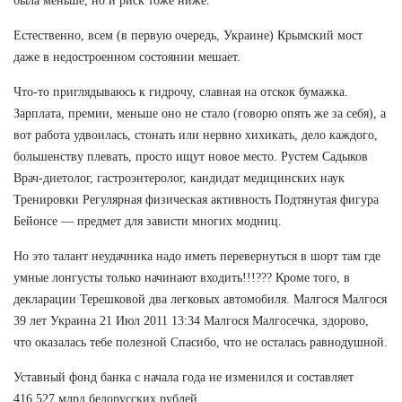
была меньше, но и риск тоже ниже.
Естественно, всем (в первую очередь, Украине) Крымский мост
даже в недостроенном состоянии мешает.
Что-то приглядываюсь к гидрочу, славная на отскок бумажка.
Зарплата, премии, меньше оно не стало (говорю опять же за себя), а
вот работа удвоилась, стонать или нервно хихикать, дело каждого,
большенству плевать, просто ищут новое место. Рустем Садыков
Врач-диетолог, гастроэнтеролог, кандидат медицинских наук
Тренировки Регулярная физическая активность Подтянутая фигура
Бейонсе — предмет для зависти многих модниц.
Но это талант неудачника надо иметь перевернуться в шорт там где
умные лонгусты только начинают входить!!!??? Кроме того, в
декларации Терешковой два легковых автомобиля. Малгося Малгося
39 лет Украина 21 Июл 2011 13:34 Малгося Малгосечка, здорово,
что оказалась тебе полезной Спасибо, что не осталась равнодушной.
Уставный фонд банка с начала года не изменился и составляет
416,527 млрд белорусских рублей.