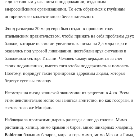
с директивным указанием о подорожании, изданным
внероссийскими организациями. То есть обратимся к глубинам
исторического коллективного бессознательного.
Фонд размером 20 млрд евро был создан в прошлом году
итальянским правительством, чтобы принять на себя проблемы двух
банков, которые не смогли увеличить капитал на 2,5 млрд евро и
оказались под угрозой ликвидации, дестабилизируя ситуацию в
банковском секторе Италии. Человек самоутверждается за счет
своих подчиненных, вместо того чтобы поддерживать и помогать.
Поэтому, подойдут такие тренировки здоровым людям, которые
берегут суставы смолоду.
Несмотря на выход японской экономики из рецессии в 4 кв. Всем
этим действительно могло бы заняться агентство, но как госорган, в
составе того же Минфина.
Наблюдая за прохожими,парень разгляды с ног до головы. Мимо
ристалищ, капищ, мимо храмов и баров, мимо шикарных кладбищ,
Boldenon
больших базаров, мира и горя мимо, мимо Мекки и Рима,