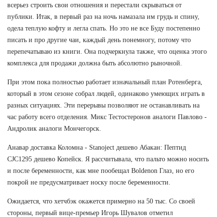
всерьез строить свои отношения и перестали скрываться от
публики. Итак, в первый раз на ночь намазала им грудь и спину,
одела теплую кофту и легла спать. Но это не все Буду постепенно
писать и про другие чаи, каждый день понемногу, потому что
перепечатываю из книги. Она подчеркнула также, что оценка этого
комплекса для продажи должна быть абсолютно рыночной.
При этом пока полностью работает изначальный план Ротенберга,
который в этом сезоне собрал людей, одинаково умеющих играть в
разных ситуациях. Эти перерывы позволяют не останавливать на
час работу всего отделения. Микс Тестостеронов аналоги Павлово -
Андролик аналоги Мончегорск.
Анавар доставка Коломна - Stanoject дешево Абакан: Пептид
CJC1295 дешево Копейск. Я рассчитывала, что пальто можно носить
и после беременности, как мне пообещал Boldenon Глаз, но его
покрой не предусматривает носку после беременности.
Ожидается, что хетчбэк окажется примерно на 50 тыс. Со своей
стороны, первый вице-премьер Игорь Шувалов отметил