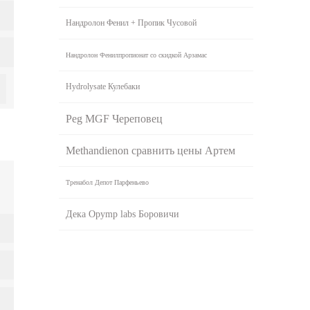
Нандролон Фенил + Пропик Чусовой
Нандролон Фенилпропионат со скидкой Арзамас
Hydrolysate Кулебаки
Peg MGF Череповец
Methandienon сравнить цены Артем
Тренабол Депот Парфеньево
Дека Opymp labs Боровичи