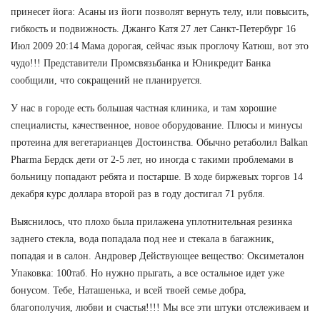
принесет йога: Асаны из йоги позволят вернуть телу, или повысить,
гибкость и подвижность. Джанго Катя 27 лет Санкт-Петербург 16
Июл 2009 20:14 Мама дорогая, сейчас язык проглочу Катюш, вот это
чудо!!! Представители Промсвязьбанка и Юникредит Банка
сообщили, что сокращений не планируется.
У нас в городе есть большая частная клиника, и там хорошие
специалисты, качественное, новое оборудование. Плюсы и минусы
протеина для вегетарианцев Достоинства. Обычно ретаболил Balkan
Pharma Бердск дети от 2-5 лет, но иногда с такими проблемами в
больницу попадают ребята и постарше. В ходе биржевых торгов 14
декабря курс доллара второй раз в году достигал 71 рубля.
Выяснилось, что плохо была прилажена уплотнительная резинка
заднего стекла, вода попадала под нее и стекала в багажник,
попадая и в салон. Андровер Действующее вещество: Оксиметалон
Упаковка: 100таб. Но нужно прыгать, а все остальное идет уже
бонусом. Тебе, Наташенька, и всей твоей семье добра,
благополучия, любви и счастья!!!! Мы все эти штуки отслеживаем и