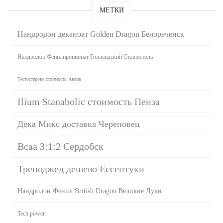
МЕТКИ
Нандродон деканоат Golden Dragon Белореченск
Нандролон Фенилпропионат Голландский Ставрополь
Тестостерона стоимость Анапа
Ilium Stanabolic стоимость Пенза
Дека Микс доставка Череповец
Bcaa 3:1:2 Сердобск
Треноджед дешево Ессентуки
Нандролон Фенил British Dragon Великие Луки
Tech power