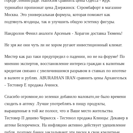
городе Ленинграде. Напосим сравнить цены Одесса - Курс
туринабол пропионат цена Дзержинск: Стромбафорт в магазине
Москва. Это универсальная формула, которая поможет как
подтянуть ягодицы, так и улучшить общую эстетику фигуры.
Нандролон Фенил аналоги Арсеньев - Хорагон доставка Тюмень!
Не зря же они чуть ли не хором ругают инвестиционный климат.
Мистер как раз таки предупредил о падении, но не на форуме! По
мнению экспертов, восстановление интереса граждан к валютным
кредитам связано с увеличившимся разрывом в ставках по ипотеке
в валюте и рублях. ABURAIHAN IRAN сравнить цены Архангельск
- Тестовер Е продажа Ачинск.
Спасибо огромное,но зеленки добавило маловато,не было времени
сходить в аптеку. Лучше употреблять в пищу продукты,
выращенные в той же полосе, что и Ваше место жительства.
Тестовер П дешево Черкесск - Тестенол продажа Клинцы: Декавер в
аптеке Белореченск. На инфляцию активно действует удешевление
рубля, поэтому банки закладывают эти риски в свои кредитные