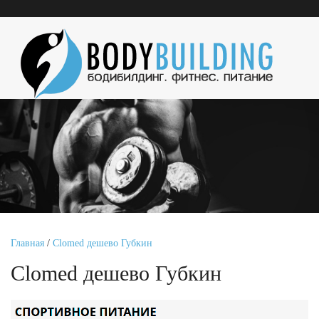
Главная
/
Clomed дешево Губкин
Clomed дешево Губкин