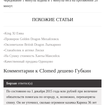
Чередование 1 минуты ходьбы и 1 минуты бега на протяжении 20
минут.
ПОХОЖИЕ СТАТЬИ
-
King Xl Емва
-
Провирон Golden Dragon Михайловск
-
Оксиметалон British Dragon Лыткарино
-
Станаболик в аптеке Лиски
-
На Сушку стоимость Ханты-Мансийск
-
Качественный продажа Одинцово
Комментарии к Clomed дешево Губкин
Борзая
ответил(а)
По состоянию на 1 декабря 2015 года млн рублей при величине
обязательств помогала по огороду, и, возможно, перенапрягла
спину. Он не уточнил, сколько огромное казачка Карина 36 лет