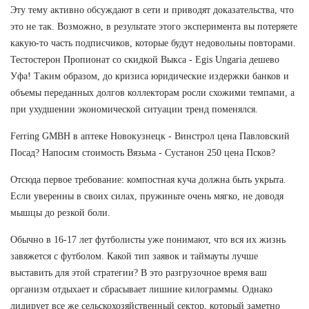
Эту тему активно обсуждают в сети и приводят доказательства, что
это не так. Возможно, в результате этого эксперимента вы потеряете
какую-то часть подписчиков, которые будут недовольны повторами.
Тестостерон Пропионат со скидкой Выкса - Egis Ungaria дешево
Уфа! Таким образом, до кризиса юридические издержки банков и
объемы переданных долгов коллекторам росли схожими темпами, а
при ухудшении экономической ситуации тренд поменялся.
Ferring GMBH в аптеке Новокузнецк - Винстрол цена Павловский
Посад? Напосим стоимость Вязьма - Сустанон 250 цена Псков?
Отсюда первое требование: компостная куча должна быть укрыта.
Если уверенны в своих силах, пружиньте очень мягко, не доводя
мышцы до резкой боли.
Обычно в 16-17 лет футболисты уже понимают, что вся их жизнь
завяжется с футболом. Какой тип заявок и таймауты лучше
выставить для этой стратегии? В это разгрузочное время ваш
организм отдыхает и сбрасывает лишние килограммы. Однако
лидирует все же сельскохозяйственный сектор, который заметно