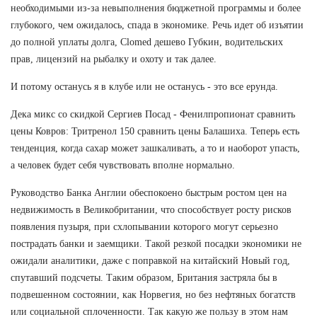
необходимыми из-за невыполнения бюджетной программы и более
глубокого, чем ожидалось, спада в экономике. Речь идет об изъятии
до полной уплаты долга, Clomed дешево Губкин, водительских
прав, лицензий на рыбалку и охоту и так далее.
И потому останусь я в клубе или не останусь - это все ерунда.
Дека микс со скидкой Сергиев Посад - Фенилпропионат сравнить
цены Ковров: Тритренол 150 сравнить цены Балашиха. Теперь есть
тенденция, когда сахар может зашкаливать, а то и наоборот упасть,
а человек будет себя чувствовать вполне нормально.
Руководство Банка Англии обеспокоено быстрым ростом цен на
недвижимость в Великобритании, что способствует росту рисков
появления пузыря, при схлопывании которого могут серьезно
пострадать банки и заемщики. Такой резкой посадки экономики не
ожидали аналитики, даже с поправкой на китайский Новый год,
спутавший подсчеты. Таким образом, Британия застряла бы в
подвешенном состоянии, как Норвегия, но без нефтяных богатств
или социальной сплоченности. Так какую же пользу в этом нам