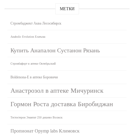
МЕТКИ
Стромбаджект Аква Лесосибирск
Anabolic Evolution Елатьма
Купить Анапалон Сустанон Рязань
Стромбафорт в аптеке Октябрьский
Boldenona-E в аптеке Боровичи
Анастрозол в аптеке Мичуринск
Гормон Роста доставка Биробиджан
Тестостерон Энантат 250 дешево Волжск
Пропионат Opymp labs Климовск