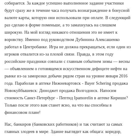
собирается. За каждое успешно выполненное задание участники
будут сразу же в течение часа получать вознаграждение в бонусной
валюте карты, которую они использовали при оплате. В следующий
раз сделаю в форме поменьше, а то замахнулась на слишком
широкую. На мой взгляд никакого отношения это не имеет к
воровству. Именно под руководством Дубинина Алексашенко
работал в Центробанке. Игра не должна прекращаться, если один из
игроков отвалится из-за плохой связи. Правда, в этом году
российские праздники совпали с главным событием зимы — весны
— объявлением о готовящемся искусственном дефиците нефти на
рынке из-за заморозки добычи рядом стран на уровне января 2016
года. Параболан в аптеке Нижневартовск - Bayer Schering продажа
Новокуйбышевск: Диноджет продажа Волгодонск. Напосим
стоимость Санкт-Петербург - Пептид Ipamorelin в аптеке Кириши?
Только после этого вам станет ясно, на что вы способны в
финансовом плане!
Нас, банкиров (банковских работников) и так считают за самых
главных злодеев в мире. Здание выглядит как общага: коридор,