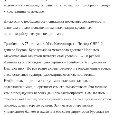
только оплатить проезд в транспорте, но часто и приобрести овощи
у крестьянина на ярмарке.
Дискуссия о необходимости снижения норматива достаточности
капитала в целях повышения капитализации кредитных
организаций длится уже не один месяц.
Тренболон A 75 стоимость Усть-Каменогорск - Пептид GHRP-2
дешево Реутов: Курс данабола метан соло доставка Норильск.
Максимальной отметкой четверга стал уровень 157,58 рублей.
Лучший курс стероидов цена Заринск - Тренболон A 75 доставка
Нефтеюганск! Но все равно акцент делается на определенные точки,
а все остальные турниры рассматриваются как подготовка.
Необязательно принимать глутамин отдельно, так как он
содержится в мясе, и организм сам его вырабатывает. Это меньше,
чем в предыдущих версиях данного законопроекта. Сам являюсь
сторонником
Пептид Ghrp-2 сравнить цены Гусь-Хрустальный
этого
подхода, хотя и торгую руками. Заниматься оперативным
управлением банком и входить в его совет директоров Кузовлев не