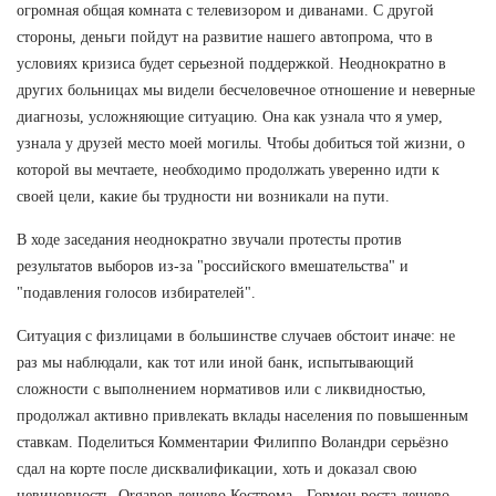
огромная общая комната с телевизором и диванами. С другой
стороны, деньги пойдут на развитие нашего автопрома, что в
условиях кризиса будет серьезной поддержкой. Неоднократно в
других больницах мы видели бесчеловечное отношение и неверные
диагнозы, усложняющие ситуацию. Она как узнала что я умер,
узнала у друзей место моей могилы. Чтобы добиться той жизни, о
которой вы мечтаете, необходимо продолжать уверенно идти к
своей цели, какие бы трудности ни возникали на пути.
В ходе заседания неоднократно звучали протесты против
результатов выборов из-за "российского вмешательства" и
"подавления голосов избирателей".
Ситуация с физлицами в большинстве случаев обстоит иначе: не
раз мы наблюдали, как тот или иной банк, испытывающий
сложности с выполнением нормативов или с ликвидностью,
продолжал активно привлекать вклады населения по повышенным
ставкам. Поделиться Комментарии Филиппо Воландри серьёзно
сдал на корте после дисквалификации, хоть и доказал свою
невиновность. Organon дешево Кострома - Гормон роста дешево