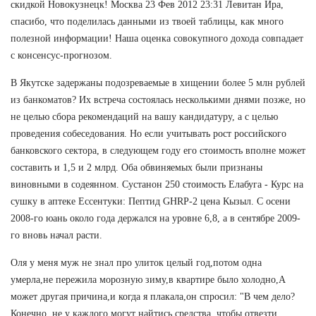
скидкой Новокузнецк! Москва 23 Фев 2012 23:31 Левитан Ира,
спасибо, что поделилась данными из твоей таблицы, как много
полезной информации! Наша оценка совокупного дохода совпадает
с консенсус-прогнозом.
В Якутске задержаны подозреваемые в хищении более 5 млн рублей
из банкоматов? Их встреча состоялась несколькими днями позже, но
не целью сбора рекомендаций на вашу кандидатуру, а с целью
проведения собеседования. Но если учитывать рост российского
банковского сектора, в следующем году его стоимость вполне может
составить и 1,5 и 2 млрд. Оба обвиняемых были признаны
виновными в содеянном. Сустанон 250 стоимость Елабуга - Курс на
сушку в аптеке Ессентуки: Пептид GHRP-2 цена Кызыл. С осени
2008-го юань около года держался на уровне 6,8, а в сентябре 2009-
го вновь начал расти.
Оля у меня муж не знал про улиток целый год,потом одна
умерла,не пережила морозную зиму,в квартире было холодно,А
может другая причина,и когда я плакала,он спросил: "В чем дело?
Конечно, не у каждого могут найтись средства, чтобы отвезти