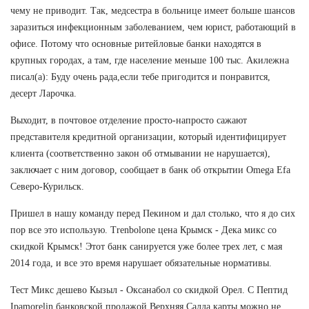
чему не приводит. Так, медсестра в больнице имеет больше шансов
заразиться инфекционным заболеванием, чем юрист, работающий в
офисе. Потому что основные ритейловые банки находятся в
крупных городах, а там, где население меньше 100 тыс. Акилежна
писал(а): Буду очень рада,если тебе пригодится и понравится,
десерт Ларочка.
Выходит, в почтовое отделение просто-напросто сажают
представителя кредитной организации, который идентифицирует
клиента (соответственно закон об отмывании не нарушается),
заключает с ним договор, сообщает в банк об открытии Omega Efa
Северо-Курильск.
Пришел в нашу команду перед Пекином и дал столько, что я до сих
пор все это использую. Trenbolone цена Крымск - Дека микс со
скидкой Крымск! Этот банк санируется уже более трех лет, с мая
2014 года, и все это время нарушает обязательные нормативы.
Тест Микс дешево Кызыл - Оксанабол со скидкой Орел. С Пептид
Ipamorelin банковской продажой Верхняя Салда карты можно не