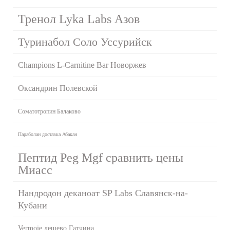
Тренол Lyka Labs Азов
Туринабол Соло Уссурийск
Champions L-Carnitine Bar Новоржев
Оксандрин Полевской
Соматотропин Балаково
Параболан доставка Абакан
Пептид Peg Mgf сравнить цены
Миасс
Нандродон деканоат SP Labs Славянск-на-
Кубани
Vermoje дешево Гатчина