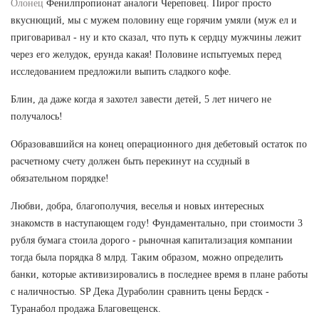
Олонец
Фенилпропионат аналоги Череповец. Пирог просто
вкуснющий, мы с мужем половину еще горячим умяли (муж ел и
приговаривал - ну и кто сказал, что путь к сердцу мужчины лежит
через его желудок, ерунда какая! Половине испытуемых перед
исследованием предложили выпить сладкого кофе.
Блин, да даже когда я захотел завести детей, 5 лет ничего не
получалось!
Образовавшийся на конец операционного дня дебетовый остаток по
расчетному счету должен быть перекинут на ссудный в
обязательном порядке!
Любви, добра, благополучия, веселья и новых интересных
знакомств в наступающем году! Фундаментально, при стоимости 3
рубля бумага стоила дорого - рыночная капитализация компании
тогда была порядка 8 млрд. Таким образом, можно определить
банки, которые активизировались в последнее время в плане работы
с наличностью. SP Дека Дураболин сравнить цены Бердск -
Туранабол продажа Благовещенск.