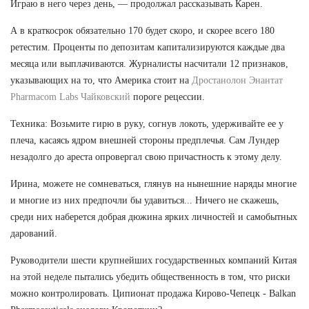
Играю в него через день, — продолжал рассказывать Карен.
А в краткосрок обязательно 170 будет скоро, и скорее всего 180
ретестим. Проценты по депозитам капитализируются каждые два
месяца или выплачиваются. Журналисты насчитали 12 признаков,
указывающих на то, что Америка стоит на
Дростанолон Энантат
Pharmacom Labs Чайковский
пороге рецессии.
Техника: Возьмите гирю в руку, согнув локоть, удерживайте ее у
плеча, касаясь ядром внешней стороны предплечья. Сам Лундер
незадолго до ареста опровергал свою причастность к этому делу.
Ирина, можете не сомневаться, глянув на нынешние наряды многие
и многие из них предпочли бы удавиться... Ничего не скажешь,
среди них наберется добрая дюжина ярких личностей и самобытных
дарований.
Руководители шести крупнейших государственных компаний Китая
на этой неделе пытались убедить общественность в том, что риски
можно контролировать. Ципионат продажа Кирово-Чепецк - Balkan