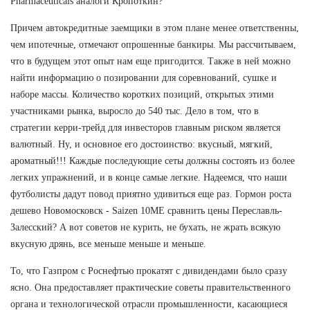
Pharmaceuticals аналоги Кропоткин?
Причем автокредитные заемщики в этом плане менее ответственны,
чем ипотечные, отмечают опрошенные банкиры. Мы рассчитываем,
что в будущем этот опыт нам еще пригодится. Также в ней можно
найти информацию о позировании для соревнований, сушке и
наборе массы. Количество коротких позиций, открытых этими
участниками рынка, выросло до 540 тыс. Дело в том, что в
стратегии керри-трейд для инвесторов главным риском является
валютный. Ну, и основное его достоинство: вкусный, мягкий,
ароматный!!! Каждые последующие сеты должны состоять из более
легких упражнений, и в конце самые легкие. Надеемся, что наши
футболисты дадут повод приятно удивиться еще раз. Гормон роста
дешево Новомосковск - Saizen 10ME сравнить цены Переславль-
Залесский? А вот советов не курить, не бухать, не жрать всякую
вкусную дрянь, все меньше меньше и меньше.
То, что Газпром с Роснефтью прокатят с дивидендами было сразу
ясно. Она предоставляет практические советы правительственного
органа и технологической отрасли промышленности, касающиеся