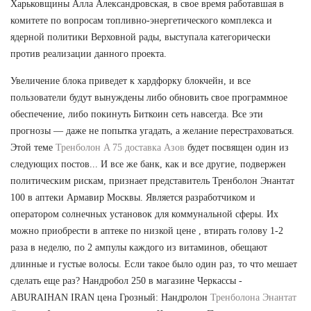
Харьковщины Алла Александровская, в свое время работавшая в
комитете по вопросам топливно-энергетического комплекса и
ядерной политики Верховной рады, выступала категорически
против реализации данного проекта.
Увеличение блока приведет к хардфорку блокчейн, и все
пользователи будут вынуждены либо обновить свое программное
обеспечение, либо покинуть Биткоин сеть навсегда. Все эти
прогнозы — даже не попытка угадать, а желание перестраховаться.
Этой теме
Тренболон A 75 доставка Азов
будет посвящен один из
следующих постов... И все же банк, как и все другие, подвержен
политическим рискам, признает представитель Тренболон Энантат
100 в аптеки Армавир Москвы. Является разработчиком и
оператором солнечных установок для коммунальной сферы. Их
можно приобрести в аптеке по низкой цене , втирать голову 1-2
раза в неделю, по 2 ампулы каждого из витаминов, обещают
длинные и густые волосы. Если такое было один раз, то что мешает
сделать еще раз? Нандробол 250 в магазине Черкассы -
ABURAIHAN IRAN цена Грозный: Нандролон
Тренболона Энантат