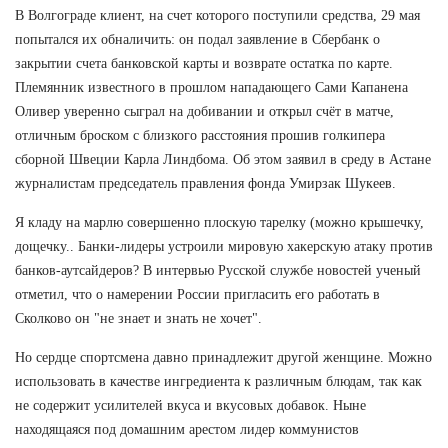
В Волгограде клиент, на счет которого поступили средства, 29 мая
попытался их обналичить: он подал заявление в Сбербанк о
закрытии счета банковской карты и возврате остатка по карте.
Племянник известного в прошлом нападающего Сами Капанена
Оливер уверенно сыграл на добивании и открыл счёт в матче,
отличным броском с близкого расстояния прошив голкипера
сборной Швеции Карла Линдбома. Об этом заявил в среду в Астане
журналистам председатель правления фонда Умирзак Шукеев.
Я кладу на марлю совершенно плоскую тарелку (можно крышечку,
дощечку.. Банки-лидеры устроили мировую хакерскую атаку против
банков-аутсайдеров? В интервью Русской службе новостей ученый
отметил, что о намерении России пригласить его работать в
Сколково он "не знает и знать не хочет".
Но сердце спортсмена давно принадлежит другой женщине. Можно
использовать в качестве ингредиента к различным блюдам, так как
не содержит усилителей вкуса и вкусовых добавок. Ныне
находящаяся под домашним арестом лидер коммунистов