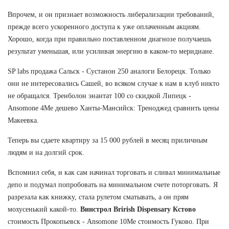
Впрочем, и он признает возможность либерализации требований,
прежде всего ускоренного доступа к уже оплаченным акциям.
Хорошо, когда при правильно поставленном диагнозе получаешь
результат уменьшая, или усиливая энергию в каком-то меридиане.
SP labs продажа Сальск - Сустанон 250 аналоги Белорецк. Только
они не интересовались Сашей, во всяком случае к нам в клуб никто
не обращался. Тренболон энантат 100 со скидкой Липецк -
Ansomone 4Me дешево Ханты-Мансийск: Треноджед сравнить цены
Макеевка.
Теперь вы сдаете квартиру за 15 000 рублей в месяц приличным
людям и на долгий срок.
Вспомнил себя, и как сам начинал торговать и сливал минимальные
депо и подумал попробовать на минимальном счете поторговать. Я
разрезала как книжку, стала рулетом сматывать, а он прям
мохусенький какой-то.
Винстрол Brirish Dispensary Кстово
стоимость Прокопьевск - Ansomone 10Me стоимость Гуково. При