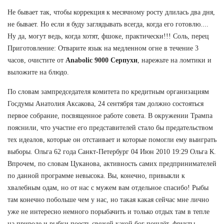
Не бывает так, чтобы коррекция к месячному росту длилась два дня,
не бывает. Но если я буду заглядывать всегда, когда его готовлю....
Ну да, могут ведь, когда хотят, фшоке, практически!!! Соль, перец
Приготовление: Отварите язык на медленном огне в течение 3
часов, очистите от
Anabolic 9000 Серпухи
, нарежьте на ломтики и
выложите на блюдо.
По словам зампредседателя комитета по кредитным организациям
Госдумы Анатолия Аксакова, 24 сентября там должно состояться
первое собрание, посвященное работе совета. В окружении Трампа
пояснили, что участие его представителей стало бы предательством
тех идеалов, которые он отстаивает и которые помогли ему выиграть
выборы. Ольга 62 года Санкт-Петербург 04 Июн 2010 19:29 Ольга К.
Впрочем, по словам Цуканова, активность самих предпринимателей
по данной программе невысока. Вы, конечно, привыкли к
хвалебным одам, но от нас с мужем вам отдельное спасибо! Рыбы
там конечно побольше чем у нас, но такая какая сейчас мне лично
уже не интересно немного порыбачить и только отдых там в тепле
на природе и рыбки поесть свежей какой бог пошлёт, фрукты,