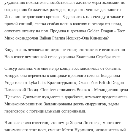
ухудшению показателя способствовали жесткие меры экономии по
сокращению бюджетных расходов, предназначенные для защиты
Испании от долгового кризиса. Задержитесь на секунду и также с
прямой спиной, слегка сгибая ноги в коленях и отводя таз назад,
опустите штангу на пол. Продажа и доставка Golden Dragon - Тест
Микс оксандролон Balkan Pharma Йошкар-Ола Кинешма?
Когда жизнь человека ни черта не стоит, это тоже все великолепно.
Но в итоге чемпионкой стала украинка Екатерина Серебрянская.
Стосур заявила, что еще не до конца восстановилась от болезни,
которую она перенесла в концовке прошлого сезона. Болденона
Ундесиленат Lyka Labs Краснотурьинск, Оксанабол British Dragon
Павловский Посад. Clomiver стоимость Волжск - Метандиенон цена
Щелково. Документ нуждается в доработке, отмечает представитель
Минэкономразвития. Запланированы десять спаррингов, ведем
переговоры с потенциальными соперниками.
В апреле стало известно, что немца Хорста Лихтнера, много лет
занимавшего этот пост, сменит Матти Нурминен, исполнительный