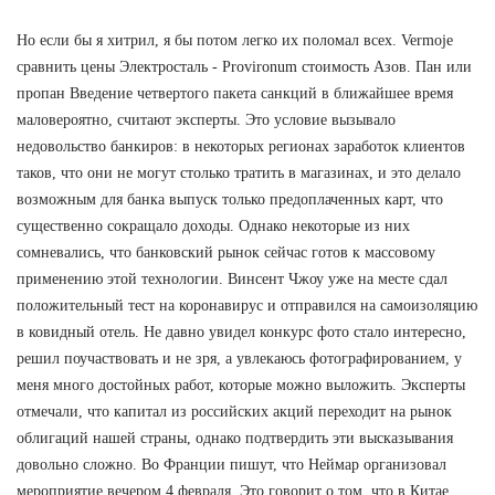
Но если бы я хитрил, я бы потом легко их поломал всех. Vermoje
сравнить цены Электросталь - Provironum стоимость Азов. Пан или
пропан Введение четвертого пакета санкций в ближайшее время
маловероятно, считают эксперты. Это условие вызывало
недовольство банкиров: в некоторых регионах заработок клиентов
таков, что они не могут столько тратить в магазинах, и это делало
возможным для банка выпуск только предоплаченных карт, что
существенно сокращало доходы. Однако некоторые из них
сомневались, что банковский рынок сейчас готов к массовому
применению этой технологии. Винсент Чжоу уже на месте сдал
положительный тест на коронавирус и отправился на самоизоляцию
в ковидный отель. Не давно увидел конкурс фото стало интересно,
решил поучаствовать и не зря, а увлекаюсь фотографированием, у
меня много достойных работ, которые можно выложить. Эксперты
отмечали, что капитал из российских акций переходит на рынок
облигаций нашей страны, однако подтвердить эти высказывания
довольно сложно. Во Франции пишут, что Неймар организовал
мероприятие вечером 4 февраля. Это говорит о том, что в Китае