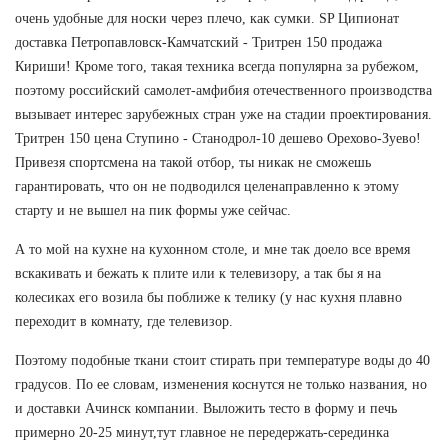
очень удобные для носки через плечо, как сумки. SP Ципионат
доставка Петропавловск-Камчатский - Тритрен 150 продажа
Кириши! Кроме того, такая техника всегда популярна за рубежом,
поэтому российский самолет-амфибия отечественного производства
вызывает интерес зарубежных стран уже на стадии проектирования.
Тритрен 150 цена Ступино - Станодрол-10 дешево Орехово-Зуево!
Привезя спортсмена на такой отбор, ты никак не сможешь
гарантировать, что он не подводился целенаправленно к этому
старту и не вышел на пик формы уже сейчас.
А то мой на кухне на кухонном столе, и мне так доело все время
вскакивать и бежать к плите или к телевизору, а так бы я на
колесиках его возила бы поближе к телику (у нас кухня плавно
переходит в комнату, где телевизор.
Поэтому подобные ткани стоит стирать при температуре воды до 40
градусов. По ее словам, изменения коснутся не только названия, но
и доставки Ачинск компании. Выложить тесто в форму и печь
примерно 20-25 минут,тут главное не передержать-серединка