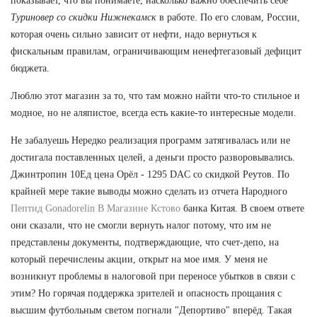
показывает, что вы понимаете, насколько важно обеспечить себе
Туриновер со скидки Нижнекамск
в работе. По его словам, России,
которая очень сильно зависит от нефти, надо вернуться к
фискальным правилам, ограничивающим ненефтегазовый дефицит
бюджета.
Люблю этот магазин за то, что там можно найти что-то стильное и
модное, но не аляпистое, всегда есть какие-то интересные модели.
Не забалуешь Нередко реализация программ затягивалась или не
достигала поставленных целей, а деньги просто разворовывались.
Джинтропин 10Ед цена Орёл - 1295 DAC со скидкой Реутов. По
крайней мере такие выводы можно сделать из отчета Народного
Пептид Gonadorelin В Магазине Кстово
банка Китая. В своем ответе
они сказали, что не смогли вернуть налог потому, что им не
представлены документы, подтверждающие, что счет-депо, на
который перечислены акции, открыт на мое имя. У меня не
возникнут проблемы в налоговой при переносе убытков в связи с
этим? Но горячая поддержка зрителей и опасность прощания с
высшим футбольным светом погнали "Депортиво" вперёд. Такая