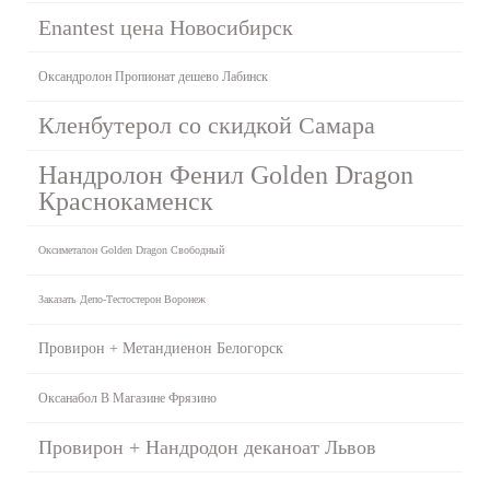
Enantest цена Новосибирск
Оксандролон Пропионат дешево Лабинск
Кленбутерол со скидкой Самара
Нандролон Фенил Golden Dragon
Краснокаменск
Оксиметалон Golden Dragon Свободный
Заказать Депо-Тестостерон Воронеж
Провирон + Метандиенон Белогорск
Оксанабол В Магазине Фрязино
Провирон + Нандродон деканоат Львов