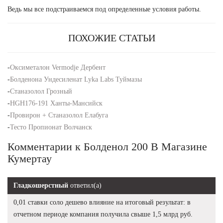
Ведь мы все подстраиваемся под определенные условия работы.
ПОХОЖИЕ СТАТЬИ
-
Оксиметалон Vermodje Дербент
-
Болденона Ундесиленат Lyka Labs Туймазы
-
Станазолол Грозный
-
HGH176-191 Ханты-Мансийск
-
Провирон + Станазолол Елабуга
-
Тесто Пропионат Волчанск
Комментарии к Болденол 200 В Магазине
Кумертау
Гладкошерстный
ответил(а)
0,01 ставки соло дешево влияние на итоговый результат: в
отчетном периоде компания получила свыше 1,5 млрд руб.