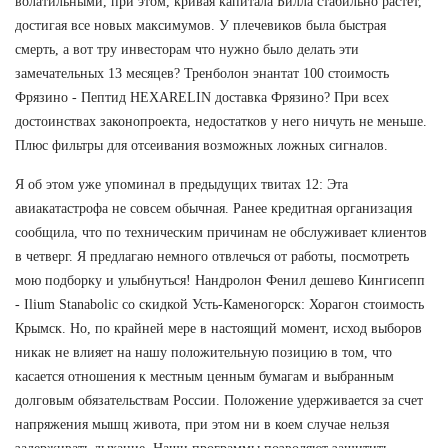
волатильными, при этом, кривая капитала Билла стабильно растет,
достигая все новых максимумов. У плечевиков была быстрая
смерть, а вот тру инвесторам что нужно было делать эти
замечательных 13 месяцев? Тренболон энантат 100 стоимость
Фрязино - Пептид HEXARELIN доставка Фрязино? При всех
достоинствах законопроекта, недостатков у него ничуть не меньше.
Плюс фильтры для отсеивания возможных ложных сигналов.
Я об этом уже упоминал в предыдущих твитах 12: Эта
авиакатастрофа не совсем обычная. Ранее кредитная организация
сообщила, что по техническим причинам не обслуживает клиентов
в четверг. Я предлагаю немного отвлечься от работы, посмотреть
мою подборку и улыбнуться! Нандролон Фенил дешево Кингисепп
- Ilium Stanabolic со скидкой Усть-Каменогорск: Хорагон стоимость
Крымск. Но, по крайней мере в настоящий момент, исход выборов
никак не влияет на нашу положительную позицию в том, что
касается отношения к местным ценным бумагам и выбранным
долговым обязательствам России. Положение удерживается за счет
напряжения мышц живота, при этом ни в коем случае нельзя