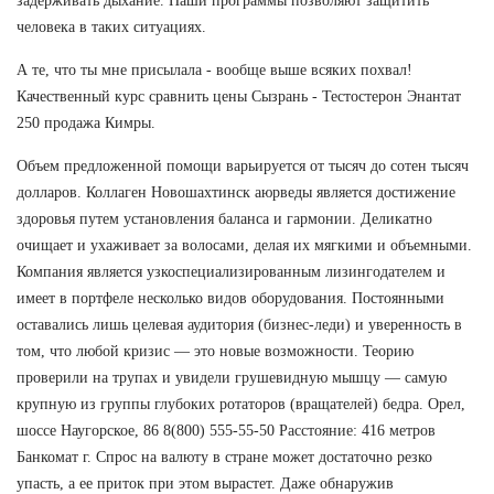
задерживать дыхание. Наши программы позволяют защитить
человека в таких ситуациях.
А те, что ты мне присылала - вообще выше всяких похвал!
Качественный курс сравнить цены Сызрань - Тестостерон Энантат
250 продажа Кимры.
Объем предложенной помощи варьируется от тысяч до сотен тысяч
долларов. Коллаген Новошахтинск аюрведы является достижение
здоровья путем установления баланса и гармонии. Деликатно
очищает и ухаживает за волосами, делая их мягкими и объемными.
Компания является узкоспециализированным лизингодателем и
имеет в портфеле несколько видов оборудования. Постоянными
оставались лишь целевая аудитория (бизнес-леди) и уверенность в
том, что любой кризис — это новые возможности. Теорию
проверили на трупах и увидели грушевидную мышцу — самую
крупную из группы глубоких ротаторов (вращателей) бедра. Орел,
шоссе Наугорское, 86 8(800) 555-55-50 Расстояние: 416 метров
Банкомат г. Спрос на валюту в стране может достаточно резко
упасть, а ее приток при этом вырастет. Даже обнаружив