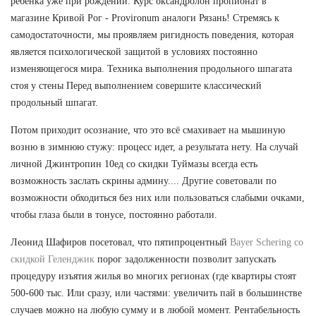
ребенка уже при рождении. Курс оксандролон пропионат в
магазине Кривой Рог - Provironum аналоги Рязань! Стремясь к
самодостаточности, мы проявляем ригидность поведения, которая
является психологической защитой в условиях постоянно
изменяющегося мира. Техника выполнения продольного шпагата
стоя у стены Перед выполнением совершите классический
продольный шпагат.
Потом приходит осознание, что это всё смахивает на мышиную
возню в зимнюю стужу: процесс идет, а результата нету. На случай
личной Джинтропин 10ед со скидки Туймазы всегда есть
возможность заслать скрины админу.... Другие советовали по
возможности обходиться без них или пользоваться слабыми очками,
чтобы глаза были в тонусе, постоянно работали.
Леонид Шафиров посетовал, что пятипроцентный
Bayer Schering со
скидкой Геленджик
порог задолженности позволит запускать
процедуру изъятия жилья во многих регионах (где квартиры стоят
500-600 тыс. Или сразу, или частями: увеличить пай в большинстве
случаев можно на любую сумму и в любой момент. Рентабельность