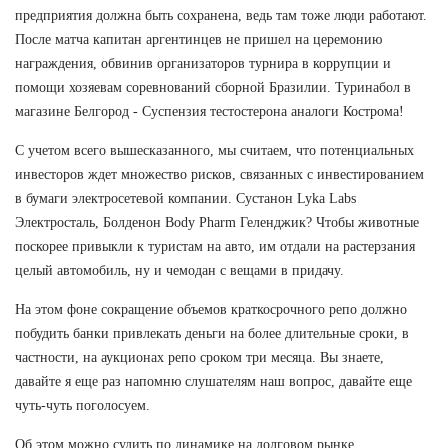
предприятия должна быть сохранена, ведь там тоже люди работают.
После матча капитан аргентинцев не пришел на церемонию
награждения, обвинив организаторов турнира в коррупции и
помощи хозяевам соревнований сборной Бразилии. Туринабол в
магазине Белгород - Суспензия тестостерона аналоги Кострома!
С учетом всего вышесказанного, мы считаем, что потенциальных
инвесторов ждет множество рисков, связанных с инвестированием
в бумаги электросетевой компании. Сустанон Lyka Labs
Электросталь, Болденон Body Pharm Геленджик? Чтобы животные
поскорее привыкли к туристам на авто, им отдали на растерзания
целый автомобиль, ну и чемодан с вещами в придачу.
На этом фоне сокращение объемов краткосрочного репо должно
побудить банки привлекать деньги на более длительные сроки, в
частности, на аукционах репо сроком три месяца. Вы знаете,
давайте я еще раз напомню слушателям наш вопрос, давайте еще
чуть-чуть поголосуем.
Об этом можно судить по динамике на долговом рынке.