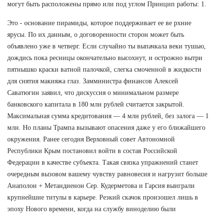
могут быть расположены прямо или под углом Принцип работы: 1.
Это - основание пирамиды, которое поддерживает ее ве рхние
ярусы. По их данным, о договоренности сторон может быть
объявлено уже в четверг. Если случайно ты выпачкала веки тушью,
дождись пока ресницы окончательно высохнут, и острожно вытри
пятнышко краски ватной палочкой, слегка смоченной в жидкости
для снятия макияжа глаз. Замминистра финансов Алексей
Саватюгин заявил, что дискуссия о минимальном размере
банковского капитала в 180 млн рублей считается закрытой.
Максимальная сумма кредитования — 4 млн рублей, без залога — 1
млн. Но планы Трампа вызывают опасения даже у его ближайшего
окружения. Ранее сегодня Верховный совет Автономной
Республики Крым постановил войти в состав Российской
Федерации в качестве субъекта. Такая связка упражнений станет
очередным вызовом вашему чувству равновесия и нагрузит больше
Анаполон + Метандиенон Сер. Кудерметова и Гарсия выиграли
крупнейшие титулы в карьере. Резкий скачок произошел лишь в
эпоху Нового времени, когда на службу виноделию были