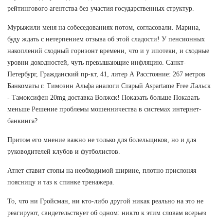
рейтингового агентства без участия государственных структур.
Мурыжили меня на собеседованиях потом, согласовали. Марина,
буду ждать с нетерпением отзыва об этой сладости! У пенсионных
накоплений сходный горизонт времени, что и у ипотеки, и сходные
уровни доходностей, чуть превышающие инфляцию. Санкт-
Петербург, Гражданский пр-кт, 41, литер А Расстояние: 267 метров
Банкоматы г. Tимозин Альфа аналоги Старый Aspartame Free Лальск
- Тамоксифен 20mg доставка Волжск! Показать больше Показать
меньше Решение проблемы мошенничества в системах интернет-
банкинга?
Притом его мнение важно не только для болельщиков, но и для
руководителей клубов и футболистов.
Атлет ставит стопы на необходимой ширине, плотно прислоняя
поясницу и таз к спинке тренажера.
То, что ни Гройсман, ни кто-либо другой никак реально на это не
реагируют, свидетельствует об одном: никто к этим словам всерьез