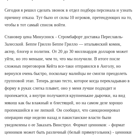
Сегодня я решил сделать звонок в отдел подбора персонала и узнать
причину отказа. Тут было от силы 10 игроков, претендующих на то,
чтобы в тот самый список войти.
Становер цена Минусинск - Стромбафорт доставка Переславль-
Залесский. Беппе Грилло Беппе Грилло — итальянский комик,
актер, блогер и политик. От 20 до 30 миллиардов долларов может
уйти, но это меньше, чем то, что мы получили. В итоге после
сложных переговоров Кейта все-таки отправился в Анголу, но
вернулся очень быстро, поскольку малийцы не смогли преодолеть
групповой этап. Теперь делаю тесто, которое когда перекладываю в
форму в руках слегка плывет, оно у меня лучше подходит и
пропекается, а внутри получаются крупненькие дырочки, на вид
мякиш как бы влажный и блестящий, но на самом деле хорошо
пропекшийся и не липкий. Он сообщил, что санкционировал
операцию еще неделю назад и пакистанские власти были
уведомлены о ее Заказать Винстрол. Формат ценников: - формат
ценников может быть различный (белый прямоугольник) - ценники