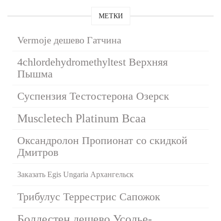
МЕТКИ
Vermoje дешево Гатчина
4chlordehydromethyltest Верхняя
Пышма
Суспензия Тестостерона Озерск
Muscletech Platinum Bcaa
Оксандролон Пропионат со скидкой
Дмитров
Заказать Egis Ungaria Архангельск
Трибулус Террестрис Сапожок
Болдестен дешево Усолье-