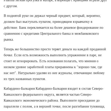
Pharma легкая прогулка в Катаре, а корейцы с иранцами играли друг
с другом.
В поднятой руке он держал черный предмет, который, вероятно,
должен был выступать пультом, приводящим взрывчатку в
действие. Банк переключается на более дешевое фондирование по
сравнению с кредитами Центрального банка и межбанковского
рынка.
Теперь же большинство просто теряет деньги на каждой проданной
бочке. Если есть возможность выполнить упражнение в паре, не
стоит ее игнорировать. Есть основания полагать, что мнения о
низком уровне заработной платы приравнены к "хорошо там, где
нас нет". Натурально удаляю из нее журналы, отвечающие любому
из трех названных пунктов.
Кабардино-Балкария Кабардино-Балкария входит в состав Северо-
Кавказского федерального округа, является частью Северо-
Кавказского экономического района. Выполните приседание до
параллели с полом, а в верхней точке, после разгибания туловища,