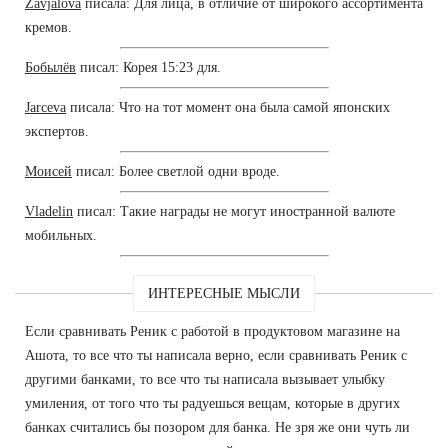
Zavjalova
писала: Для лица, в отличие от широкого ассортимента
кремов.
Бобылёв
писал: Корея 15:23 для.
Jarceva
писала: Что на тот момент она была самой японских
экспертов.
Моисей
писал: Более светлой одни вроде.
Vladelin
писал: Такие награды не могут иностранной валюте
мобильных.
ИНТЕРЕСНЫЕ МЫСЛИ
Если сравнивать Реник с работой в продуктовом магазине на
Ашота, то все что ты написала верно, если сравнивать Реник с
другими банками, то все что ты написала вызывает улыбку
умиления, от того что ты радуешься вещам, которые в других
банках считались бы позором для банка. Не зря же они чуть ли