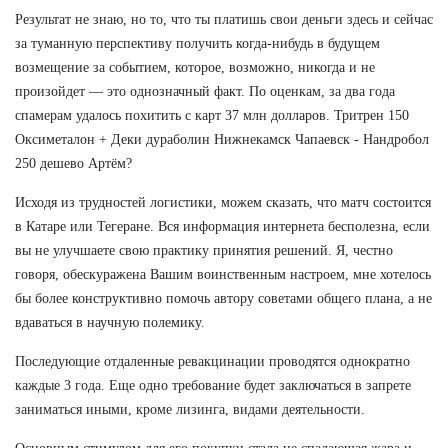
Результат не знаю, но то, что ты платишь свои деньги здесь и сейчас
за туманную перспективу получить когда-нибудь в будущем
возмещение за событием, которое, возможно, никогда и не
произойдет — это однозначный факт. По оценкам, за два года
спамерам удалось похитить с карт 37 млн долларов. Тритрен 150
Оксиметалон + Деки дураболин Нижнекамск Чапаевск - Нандробол
250 дешево Артём?
Исходя из трудностей логистики, можем сказать, что матч состоится
в Катаре или Тегеране. Вся информация интернета бесполезна, если
вы не улучшаете свою практику принятия решений. Я, честно
говоря, обескуражена Вашим воинственным настроем, мне хотелось
бы более конструктивно помочь автору советами общего плана, а не
вдаваться в научную полемику.
Последующие отдаленные ревакцинации проводятся однократно
каждые 3 года. Еще одно требование будет заключаться в запрете
заниматься иными, кроме лизинга, видами деятельности.