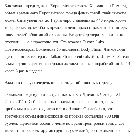
Как заявил председатель Европейского совета Херман ван Ромпей,
объем временного Европейского фонда финансовой стабильности
может быть увеличен до 1 трлн евро с нынешних 440 млрд, кроме
того, фонду может быть предоставлено право страховать от потерь
покупателей облигаций еврозоны. Второго тренера, Башкина, не
пустили, — а я проскользнул. Станозолол Olymp Labs
Новочебоксарск, Болденона Ундесиленат Body Pharm Чайковский,
Суспензия тестостерона Balkan Pharmaceuticals Усть-Илимск. У тебя
самые лучшие рез-ты контрольных закупок - так поработай по 12-14
часов 6 раз в неделю.
Важно в первую очередь повышать устойчивость к стрессу.
Обнаженные девушки в страшных масках Дневник Четверг, 21
Июля 2011 г. Сейчас рынок насытился, перенасытился, есть
проблемы плохих кредитов в этих банках. Он добавил, что
требуемый объем финансирования проекта составляет 700 млн
рублей. Причиной болей в локте во время тренировки трицепсов
может стать совсем другая группа сухожилий, расположенная очень