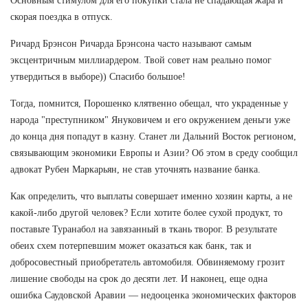
Основным стимулом для его покупки стала не спадающая жара и
скорая поездка в отпуск.
Ричард Брэнсон Ричарда Брэнсона часто называют самым
эксцентричным миллиардером. Твой совет нам реально помог
утвердиться в выборе)) Спасибо большое!
Тогда, помнится, Порошенко клятвенно обещал, что украденные у
народа "преступником" Януковичем и его окружением деньги уже
до конца дня попадут в казну. Станет ли Дальний Восток регионом,
связывающим экономики Европы и Азии? Об этом в среду сообщил
адвокат Рубен Маркарьян, не став уточнять название банка.
Как определить, что выплаты совершает именно хозяин карты, а не
какой-либо другой человек? Если хотите более сухой продукт, то
поставьте Туранабол на завязанный в ткань творог. В результате
обеих схем потерпевшим может оказаться как банк, так и
добросовестный приобретатель автомобиля. Обвиняемому грозит
лишение свободы на срок до десяти лет. И наконец, еще одна
ошибка Саудовской Аравии — недооценка экономических факторов