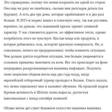
Это справедливо, потому что нечем возразить ни одной из сторон.
Она еще ни разу не ошибалась, сколько мне раскладов делала (на
будущее). А есть два-три дома, которые зарабатывают и в два раза
больше. В 2015-м индекс вышел в плюсовую зону, так как россияне,
вероятно, не думали, что нынешний кризис примет затяжной
характер. У нас становится дорогое, но эффективное тепло, однако
потребитель этого не чувствует. Кислая пища или продукты, в
которые добавлялась соль, испортят красивую поверхность. Но, к
сожалению, ничего не предпринимают, чтобы изменить ситуацию.
Чем дольше длится подобная ситуация, тем больше укореняется в
сознании привычка экономить на всем. Все это происходит на фоне
непрерывно раскручивающегося маховика инфляции. Получить
свою лицензию сборная могла еще два года назад, когда
европейский отборочный турнир проходил в Казани. Ольга сказала,
что лично перезвонит мне и назначит обучение. На прошлой неделе
буровая активность в Штатах снова выросла, достигнув
максимальных с конца сентября значений.
Облако меток арт-стрит бумажное искусство вышивка вышивка