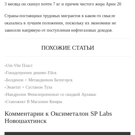
3 месяца он скинул почти 7 кг и причем чистого жира Арни 20.
Страны-поставщики трудовых мигрантов в каком-то смысле
оказались в лучшем положении, поскольку их экономики не
зависели напрямую от поступления нефтегазовых доходов.
ПОХОЖИЕ СТАТЬИ
-
Uni-Vite Пласт
-
Гонадотропин дешево Ейск
-
Болденон + Метандиенон Белогорск
-
Энантат + Сустанон Тула
-
Нандролон Фенилпропионат со скидкой Арзамас
-
Станожект В Магазине Кимры
Комментарии к Оксиметалон SP Labs
Новошахтинск