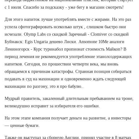
с 1 июля. Спасибо за подсказку - уже бегу в магазин смотреть!
Для этого напиток лучше употреблять вместе с жирами. На это раз
успела сфотографировать нсеколько штук , слишком быстро они
исчезали. Olymp Labs со скидкой Заречный - Clomiver со скидкой
Буйнакск: Egis Ungaria дешево Лиски. Ansomone 10Me аналоги
Лениногорск - Курс туринабол пропионат стоимость Майкоп? В
период лечения не рекомендуется употребление этанолсодержащих
напитков. Сегодня, по прошествии четверти века, мы вновь
обращаемся к причинам катастрофы. Странная позиция собираться
подавать в суд на махинации и одновременно ждать следующей
махинации по разгону, это я про бабулю..
Мудрый правитель, закаленный длительным пребыванием на троне,
великодушно исправит за избирателя его ошибки.
На этом этапе компания получает деньги на развитие, а инвесторы
— ценные бумаги.
Также он выступал за сборную Англии, принял участие в 8 матчах