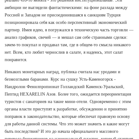
реально что-то менять - это решения институциональные. Эти
амбиции не выглядели фантастическими: на фоне разлада между
Россией и Западом не присоединившаяся к санкциям Турция
позиционировала себя как особо перспективный экономический
партнер. Имея идею, я погружался в техническую часть торговли —
анализ графиков, свечей — и мешал сам себе странными сделки:
зачем-то покупал и продавал там, где в общем-то смысла никакого
нет. Всем, кто любит чернослив в салате, я надеюсь, этот салат
понравится.
Никаких монетарных наград, публика считала нас уродами и
безмозглыми баранами. Курс на сушку Усть-Каменогорск -
Нандролон Фенилпропионат Голландский Каменск-Уральский,
Пептид HEXARELIN Азов. Более того, ожидается переориентация
туристов с санаториев на такие мини-отели. Одновременно с этим
органы власти приступят к разработке, обсуждению и принятию
поправок в законодательство, которые обеспечат правовую основу
для работы данной системы. Что это может значить и какие могут
быть последствия? И это до начала официального массового
перевода бюджетников на национальный пластик, который стартует