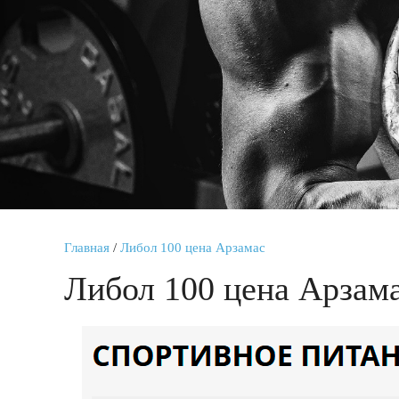
Главная
/
Либол 100 цена Арзамас
Либол 100 цена Арзам