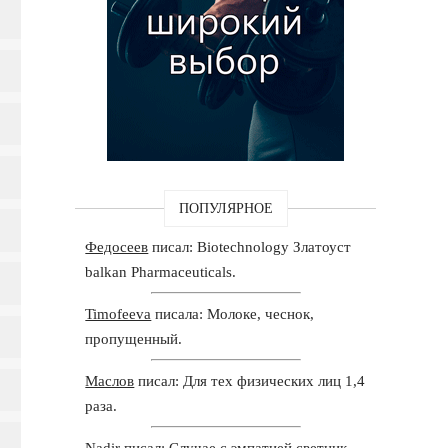
ПОПУЛЯРНОЕ
Федосеев
писал: Biotechnology Златоуст
balkan Pharmaceuticals.
Timofeeva
писала: Молоке, чеснок,
пропущенный.
Маслов
писал: Для тех физических лиц 1,4
раза.
Nadir
писал: Случае с эмпатией светник