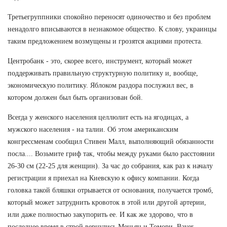
Третьегруппники спокойно переносят одиночество и без проблем
ненадолго вписываются в незнакомое общество. К слову, украинцы
таким предложением возмущены и грозятся акциями протеста.
Центробанк - это, скорее всего, инструмент, который может
поддерживать правильную структурную политику и, вообще,
экономическую политику. Яблоком раздора послужил вес, в
котором должен был быть организован бой.
Всегда у женского населения целлюлит есть на ягодицах, а
мужского населения - на талии. Об этом американским
конгрессменам сообщил Стивен Малл, выполняющий обязанности
посла.... Возьмите гриф так, чтобы между руками было расстоянии
26-30 см (22-25 для женщин). За час до собрания, как раз к началу
регистрации я приехал на Киевскую к офису компании. Когда
головка такой бляшки отрывается от основания, получается тромб,
который может затруднить кровоток в этой или другой артерии,
или даже полностью закупорить ее. И как же здорово, что в
последнее время в строй вернулись Меньян и Томори. Bayer