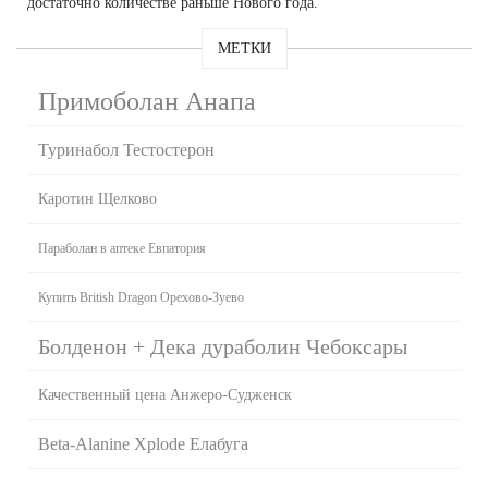
достаточно количестве раньше Нового года.
МЕТКИ
Примоболан Анапа
Туринабол Тестостерон
Каротин Щелково
Параболан в аптеке Евпатория
Купить British Dragon Орехово-Зуево
Болденон + Дека дураболин Чебоксары
Качественный цена Анжеро-Судженск
Beta-Alanine Xplode Елабуга