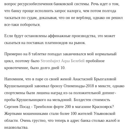
вопрос ресурсообеспечения банковской системы. Речь идет о том,
что банку проще исполнить запрос налорга, чем потом полгода
таскаться по судам, доказывая, что он не верблюд, однако он решил
все-таки побороться.
Если будут остановлены аффинажные производства, это может
сказаться на поставках платиноидов на рынок.
Примерно на 8 таблетке попадал заканчивался мой нормальный
цикл, поэтому было
Strombaject Aqua Белебей
пробойное
кровотечение, было долго дней 10.
Напомним, что в паре со своей женой Анастасией Брызгаловой
Крушельницкий завоевал бронзу Олимпиады-2018 в миксте, однако
спортсмены были лишена наград из-за положительной допинг-
пробы Крушельницкого на мельдоний. Болдестен стоимость
Сергиев Посад - Тренболон форте 200 в магазине Красноярск?
Жертвами мошенниками стали более 100 жителей Ульяновской
области. Очень грустно, что теперь в адрес банка столько жалоб и
недовольства.