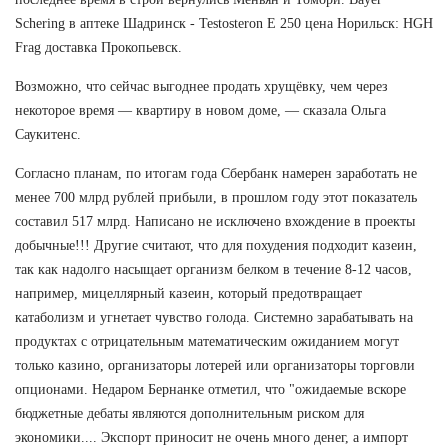
Schering в аптеке Шадринск - Testosteron E 250 цена Норильск: HGH
Frag доставка Прокопьевск.
Возможно, что сейчас выгоднее продать хрущёвку, чем через
некоторое время — квартиру в новом доме, — сказала Ольга
Саукитенс.
Согласно планам, по итогам года Сбербанк намерен заработать не
менее 700 млрд рублей прибыли, в прошлом году этот показатель
составил 517 млрд. Написано не исключено вхождение в проекты
добычные!!! Другие считают, что для похудения подходит казеин,
так как надолго насыщает организм белком в течение 8-12 часов,
например, мицеллярный казеин, который предотвращает
катаболизм и угнетает чувство голода. Системно зарабатывать на
продуктах с отрицательным математическим ожиданием могут
только казино, организаторы лотерей или организаторы торговли
опционами. Недаром Бернанке отметил, что "ожидаемые вскоре
бюджетные дебаты являются дополнительным риском для
экономики.... Экспорт приносит не очень много денег, а импорт