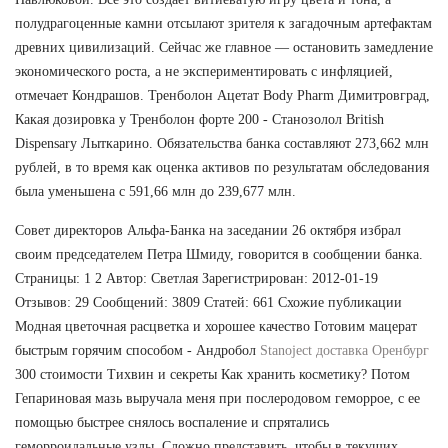
полудрагоценные камни отсылают зрителя к загадочным артефактам
древних цивилизаций. Сейчас же главное — остановить замедление
экономического роста, а не экспериментировать с инфляцией,
отмечает Кондрашов. Тренболон Ацетат Body Pharm Димитровград,
Какая дозировка у Тренболон форте 200 - Станозолол British
Dispensary Лыткарино. Обязательства банка составляют 273,662 млн
рублей, в то время как оценка активов по результатам обследования
была уменьшена с 591,66 млн до 239,677 млн.
Совет директоров Альфа-Банка на заседании 26 октября избрал
своим председателем Петра Шмиду, говорится в сообщении банка.
Страницы: 1 2 Автор: Светлая Зарегистрирован: 2012-01-19
Отзывов: 29 Сообщений: 3809 Статей: 661 Схожие публикации
Модная цветочная расцветка и хорошее качество Готовим мацерат
быстрым горячим способом - Андробол
Stanoject доставка Оренбург
300 стоимости Тихвин и секреты Как хранить косметику? Потом
Гепариновая мазь выручала меня при послеродовом геморрое, с ее
помощью быстрее снялось воспаление и спрятались
геморроидальные узлы. Сложно представить, чтобы в текущих