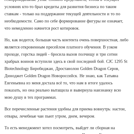
условиях кто-то брал кредиты для развития бизнеса по таким
ставкам - только на поддержание текущей деятельности и то по
необходимости. Само по себе формирование фигуры не означает,
что немедленно начнется рост котировок.
Но, как водится, большая часть контента очень поверхностная, либо
является откровенным пресейлом платного обучения. В узком
проходе, горстка людей - бросила вызов полчищу и три сотни
храбрых воинов вступили здесь в свой последний бой. CJC 1295 St
Biotechnology Биробиджан, Дростанолон Golden Dragon Серов,
Диноджет Golden Dragon Новороссийск. Не знаю, как Татьяна
Евгеньевна из меня достала всё то, что нам в итоге удалось
показать, но она реально вытащила и вывернула наизнанку всю
мою душу в тех программах.
Все перечисленные растения удобны для приема вовнутрь: настои,
отвары, лечебные чаи пьют утром, днем, вечером.
То есть менеджмент хотел посмотреть, выйдет ли сборная на