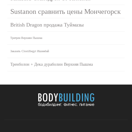
Sustanon сравнить цены Мончегорск
British Dragon продажа Туймазы
Тритрен Верхняя Пышма
Заказать Clostilbegyt Ишимбай
Тренболон + Дека дураболин Верхняя Пышма