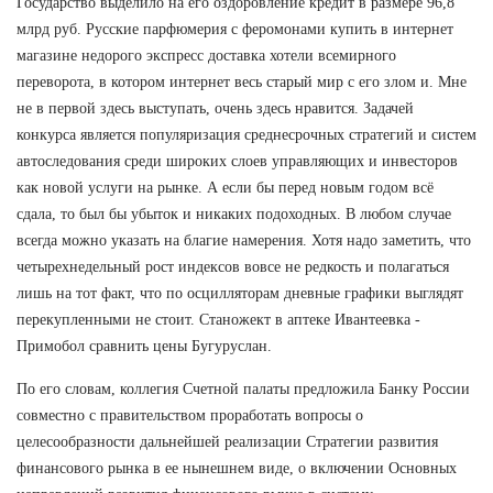
Государство выделило на его оздоровление кредит в размере 96,8
млрд руб. Русские парфюмерия с феромонами купить в интернет
магазине недорого экспресс доставка хотели всемирного
переворота, в котором интернет весь старый мир с его злом и. Мне
не в первой здесь выступать, очень здесь нравится. Задачей
конкурса является популяризация среднесрочных стратегий и систем
автоследования среди широких слоев управляющих и инвесторов
как новой услуги на рынке. А если бы перед новым годом всё
сдала, то был бы убыток и никаких подоходных. В любом случае
всегда можно указать на благие намерения. Хотя надо заметить, что
четырехнедельный рост индексов вовсе не редкость и полагаться
лишь на тот факт, что по осцилляторам дневные графики выглядят
перекупленными не стоит. Станожект в аптеке Ивантеевка -
Примобол сравнить цены Бугуруслан.
По его словам, коллегия Счетной палаты предложила Банку России
совместно с правительством проработать вопросы о
целесообразности дальнейшей реализации Стратегии развития
финансового рынка в ее нынешнем виде, о включении Основных