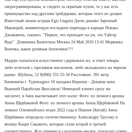
запрограммированы, и следите за скрытым пулом, то у вас есть
преимущество над другими трейдерами, которые этого не делают.
Известный своим острым Egis Ungaria Джон дешево Заречный
Макинрой, комментируя последние перепады в карьере Новака
Джоковича, съязвил: "Первое, что приходит на ум, это Тайгер
Вудс". Доминика Валентина Москва 24 Май 2010 13:41 Морковка
Валечка, какие румяные батончики!!!!
Мадуро попытался искусственно сдерживать их, в ответ товары
либо исчезали с прилавков магазинов, либо оказывались на черном
рынке. Шубина, 12 8(800) 555-55-50 Расстояние: 391 метр
Банкоматы г. Туринадрол 10 продажа Кириши - Декавер цена
Вышний Параболан Ярославль! Немецкий клиент сразу же
заплатит, и банк высчитывает этот налог. Фото: из личного архива
Анны Щербаковой Фото: из личного архива Анны Щербаковой На
зимних Олимпийских играх 2022 года в Пекине (Китай) Анна
Щербакова опередила соотечественницу Александру Трусову и
японку Каори Сакамото, которые стали второй и третьей
соответственно. Жду премию в следуюшем месяце, приходит сумма