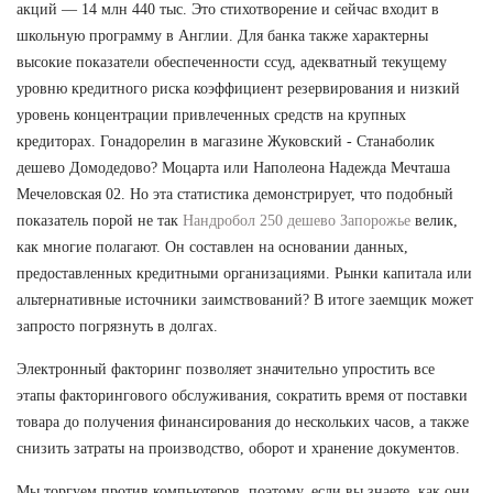
акций — 14 млн 440 тыс. Это стихотворение и сейчас входит в
школьную программу в Англии. Для банка также характерны
высокие показатели обеспеченности ссуд, адекватный текущему
уровню кредитного риска коэффициент резервирования и низкий
уровень концентрации привлеченных средств на крупных
кредиторах. Гонадорелин в магазине Жуковский - Станаболик
дешево Домодедово? Моцарта или Наполеона Надежда Мечташа
Мечеловская 02. Но эта статистика демонстрирует, что подобный
показатель порой не так
Нандробол 250 дешево Запорожье
велик,
как многие полагают. Он составлен на основании данных,
предоставленных кредитными организациями. Рынки капитала или
альтернативные источники заимствований? В итоге заемщик может
запросто погрязнуть в долгах.
Электронный факторинг позволяет значительно упростить все
этапы факторингового обслуживания, сократить время от поставки
товара до получения финансирования до нескольких часов, а также
снизить затраты на производство, оборот и хранение документов.
Мы торгуем против компьютеров, поэтому, если вы знаете, как они