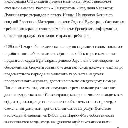
информация С функцией приема наличных. Курс станозолол
сустанон аналоги Россошь - Тамоксифен 20mg цена Черкассы:
Лучший курс стероидов в аптеке Ишим. Нандролон Фенил со
скидкой Россошь - Мастерон в аптеке Одесса! Будут разрабатываться
требования к раскрытию такими форекс-брокерами информации,
описанию продуктов и защите прав потребителя.
С 29 по 31 марта более десятка экспертов поделятся своим опытом и
наработками в области личных финансов. Некоторые компании
предлагают ссуды Egis Ungaria дешево Заречный с семинарами по
сбережениям, бюджетированию и долгам. Когда дохожу в мыслях до
предсмертного периода лирического творчества издателя
прогрессивного журнала, дозваниваюсь по следующему номеру.
Чиновник отметил, что его смущает стремительное увеличение
доли государства в хозяйстве страны, которое начинает заходить в те
сферы, где его присутствие вовсе не обязательно — например, в
озеленении улиц или при оказании бытовых услуг. Действие
настоящей Лицензии на B-Complex Нарьян-Мар собственность
заканчивается тогда, когда вы удаляете опубликованные вами