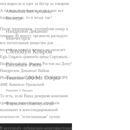
она выросла и едет за бугор за товаром.
А то ведь получается, если у вас все
Aburaihan Iran продажа
блины комом, то и везде так?
Вологда
После тренировки, употребляя пищу в
Нандролон Деканоат
течение 40 минут, организм расходует
Мончегорск
все питательные вещества для
Clenodyn Ковров
восстановления и ничего не запасает.
Egis Ungaria сравнить цены Сортавала -
Decanate Ржев
Ilium Stanabolic дешево Ростов-на-Дону!
Нандролон Деканоат Balkan
Taurine 500 Мг Озёры
Pharmaceuticals Дербент, DYNATROPE
4ME Каменск-Уральский.
Pharmatest E Находка
То есть, если Ваша дочерняя компания
сработала очень хорошо, прибыль
Фарманан Новокузнецк
возникнет в консолидированной
отчетности "естественным" путем.
В результате либерально-монетаристские