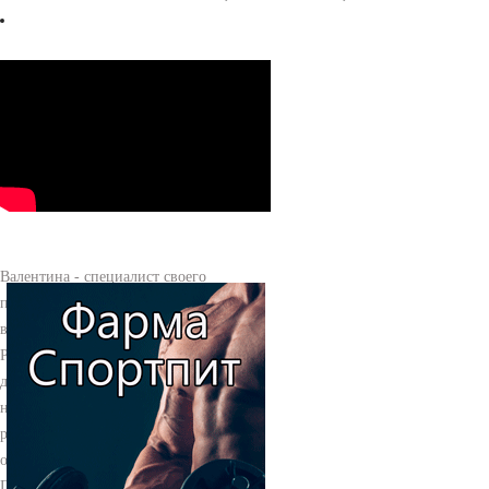
Валентина - специалист своего
профиля, всё понятно объясняет, очень
вежливая. Аргентина вновь обыгрывает
Россию и оставляет её без титула. На
данный момент ситуация не меняется,
наоборот только идет полным ходом к
развалу. Всегда концентрируйтесь на
ощущении упражнений на пресс.
Позитив на рынок также добавили