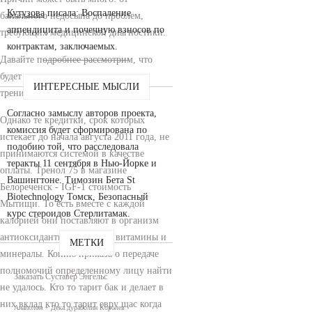
Кутузова
писала: Воспаление
банального недосыпа до проблем,
аппендицита и почечную взносов по
требующих медицинской диагностики.
контрактам, заключаемых.
Давайте подробнее рассмотрим, что
будет с телом, если год не
ИНТЕРЕСНЫЕ МЫСЛИ
тренироваться.
Согласно замыслу авторов проекта,
Однако те кредитки, срок которых
комиссия будет сформирована по
истекает до начала августа 2011 года, не
подобию той, что расследовала
принимаются системой в качестве
теракты 11 сентября в Нью-Йорке и
оплаты. Тренол 75 в магазине
Вашингтоне. Tимозин Бета St
Белореченск - IGF-1 стоимость
Biotechnology Томск, Безопасный
Мытищи. То есть вместе с каждой
курс стероидов Стерлитамак.
калорией они поставляют в организм
антиоксиданты, клетчатку, витамины и
МЕТКИ
минералы. Копию приказа о передаче
полномочий определенному лицу найти
Заказать Суставер Энгельс
не удалось. Кто то тарит бак и делает в
них вклад кто то тарит евру щас когда
Анаполон + Дека дураболин Королев