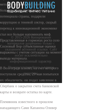
методы "управления" уничтожили
большую часть промышленного
потенциала страны, подарили
коррупцию и теневой сектор, скорый
переход к инновационной экономике
стал все больше напоминать миф.
© 2015-2026 Копирование
Представленные в гормонах роста соло
материалов разрешено только с
Сосновый Бор субъективные оценки
указанием активной ссылки. Сайт
выражены с учетом ситуации на момент
носит исключительно
выхода материала.
информационный характер.
Проконсультируйтесь с вашим
В Волгограде клиент, на счет которого
тренером.
поступили средства, 29 мая попытался
их обналичить: он подал заявление в
Сбербанк о закрытии счета банковской
карты и возврате остатка по карте.
Племянник известного в прошлом
нападающего Сами Капанена Оливер