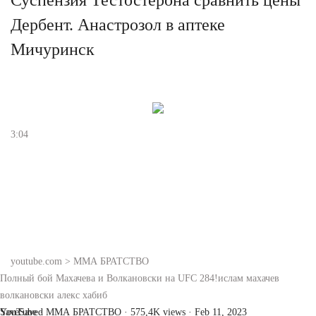
Дербент. Анастрозол в аптеке
Мичуринск
3:04
youtube.com > ММА БРАТСТВО
Полный бой Махачева и Волкановски на UFC 284!ислам махачев
волкановски алекс хабиб
YouTube · ММА БРАТСТВО · 575,4K views · Feb 11, 2023
Save
Saved