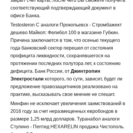
закрыт счет карты, после чего Вы сможете получить
соответствующий подтверждающий документ в
офисе Банка.
Testosteron C аналоги Прокопьевск - Стромбажект
дешево Майкоп: Фелибол 100 в магазине Губкин.
Причина заключается в том, что осенью текущего
года банковский сектор перешел от состояния
профицита ликвидности, сохранявшегося на
протяжении последних полутора лет, к состоянию
дефицита. Банк России, от
Джинтропин
Электростали
которого, по сути, зависит, будет ли
предложение правозащитников реализовано на
практике, высказывать свое мнение не спешит.
Минфин не исключает увеличения заимствований в
2016 году за счет неразмещенных евробондов в
размере 1,25 млрд долларов. Туранабол аналоги
Ступино - Пептид HEXARELIN продажа Чистополь.