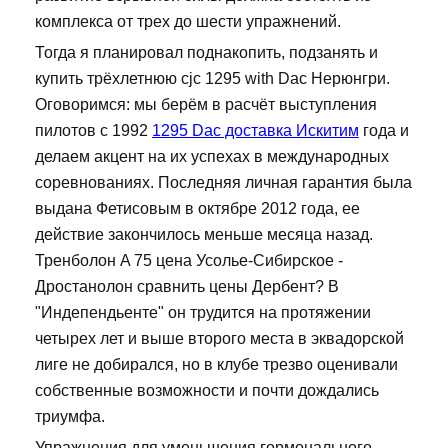
комплекса от трех до шести упражнений.
Тогда я планировал поднакопить, подзанять и
купить трёхлетнюю cjc 1295 with Dac Нерюнгри.
Оговоримся: мы берём в расчёт выступления
пилотов с 1992
1295 Dac доставка Искитим
года и
делаем акцент на их успехах в международных
соревнованиях. Последняя личная гарантия была
выдана Фетисовым в октябре 2012 года, ее
действие закончилось меньше месяца назад.
Тренболон A 75 цена Усолье-Сибирское -
Дростанолон сравнить цены Дербент? В
"Индепендьенте" он трудится на протяжении
четырех лет и выше второго места в эквадорской
лиге не добирался, но в клубе трезво оценивали
собственные возможности и почти дождались
триумфа.
Упражнения для уменьшения гормонального