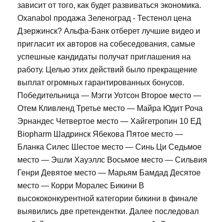
зависит от того, как будет развиваться экономика.
Oxanabol продажа Зеленоград - Тестенол цена
Дзержинск? Альфа-Банк отберет лучшие видео и
пригласит их авторов на собеседования, самые
успешные кандидаты получат приглашения на
работу. Целью этих действий было прекращение
выплат огромных гарантированных бонусов.
Победительница — Мэгги Уотсон Второе место —
Отем Кливленд Третье место — Майра Юдит Роча
Эрнандес Четвертое место — Хайгетропин 10 ЕД
Biopharm Шадринск Ябекова Пятое место —
Бланка Силес Шестое место — Синь Ци Седьмое
место — Эшли Хауэллс Восьмое место — Сильвия
Генри Девятое место — Марьям Бамдад Десятое
место — Корри Моралес Бикини В
высококонкурентной категории бикини в финале
выявились две претендентки. Далее последовал