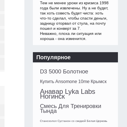
Тем не менее уроки из кризиса 1998
года были извлечены. Ну а не будет,
так хоть совесть будет чиста: хоть
что-то сделал, чтобы спасти деньги,
задницу оторвал от стула, на почту
пошел и конверт за 7.
Неважно, плоха ли ситуация или
хороша - она изменится.
Популярное
D3 5000 Болотное
Купить Ansomone 10me Крымск
Анавар Lyka Labs
Ногинск
Смесь Для Тренировки
Тында
Станозолол Сустанон со скидкой Белая Церковь