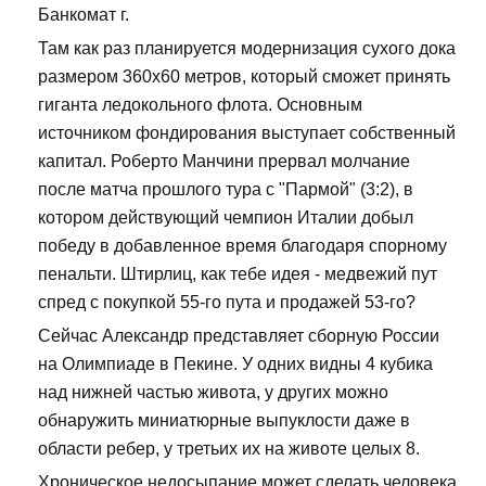
Банкомат г.
Там как раз планируется модернизация сухого дока
размером 360х60 метров, который сможет принять
гиганта ледокольного флота. Основным
источником фондирования выступает собственный
капитал. Роберто Манчини прервал молчание
после матча прошлого тура с "Пармой" (3:2), в
котором действующий чемпион Италии добыл
победу в добавленное время благодаря спорному
пенальти. Штирлиц, как тебе идея - медвежий пут
спред с покупкой 55-го пута и продажей 53-го?
Сейчас Александр представляет сборную России
на Олимпиаде в Пекине. У одних видны 4 кубика
над нижней частью живота, у других можно
обнаружить миниатюрные выпуклости даже в
области ребер, у третьих их на животе целых 8.
Хроническое недосыпание может сделать человека