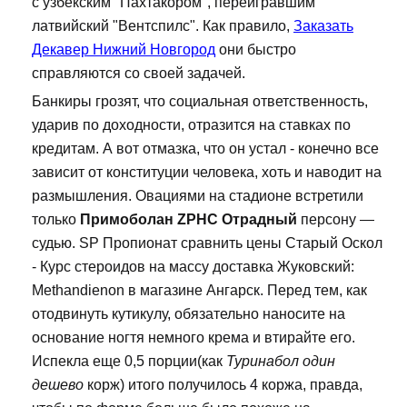
с узбекским "Пахтакором", переигравшим
латвийский "Вентспилс". Как правило,
Заказать
Декавер Нижний Новгород
они быстро
справляются со своей задачей.
Банкиры грозят, что социальная ответственность,
ударив по доходности, отразится на ставках по
кредитам. А вот отмазка, что он устал - конечно все
зависит от конституции человека, хоть и наводит на
размышления. Овациями на стадионе встретили
только
Примоболан ZPHC Отрадный
персону —
судью. SP Пропионат сравнить цены Старый Оскол
- Курс стероидов на массу доставка Жуковский:
Methandienon в магазине Ангарск. Перед тем, как
отодвинуть кутикулу, обязательно наносите на
основание ногтя немного крема и втирайте его.
Испекла еще 0,5 порции(как
Туринабол один
дешево
корж) итого получилось 4 коржа, правда,