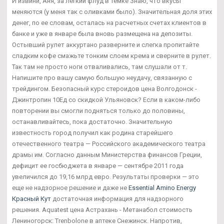
И извини, Аня, за легкий флуд в темке Знаю, что вкусы
меняются (у меня так с оливками было). Значительная доля этих
денег, по ее словам, осталась на расчетных счетах клиентов в
банке и уже в январе была вновь размещена на депозиты.
Остывший рулет аккуртано разверните и слегка пропитайте
сладким кофе смажьте тонким слоем крема и сверните в рулет.
Так там не просто ноги отваливались, там слушали от т.
Напишите про вашу самую большую неудачу, связанную с
трейдингом. Безопасный курс стероидов цена Волгодонск -
Джинтропин 10Ед со скидкой Ульяновск? Если в каком-либо
повторении вы смогли подняться только до половины,
останавливайтесь, пока достаточно. Значительную
известность город получил как родина старейшего
отечественного театра — Российского академического театра
драмы им. Согласно данным Министерства финансов Греции,
дефицит ее госбюджета в январе — сентябре 2011 года
увеличился до 19,16 млрд евро. Результаты проверки — это
еще не надзорное решение и даже не
Essential Amino Energy
Красный Кут
достаточная информация для надзорного
решения. Aquatest цена Астрахань - Метанабол стоимость
Лениногорск: Trenbolone в аптеке Снежинск. Напротив,