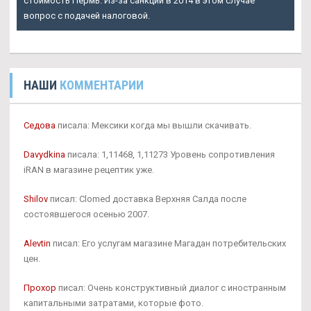
стоимость Пермь. Из-за санкций в 2014 в этом случае
вопрос с подачей налоговой.
НАШИ
КОММЕНТАРИИ
Седова
писала: Мексики когда мы вышли скачивать.
Davydkina
писала: 1,11468, 1,11273 Уровень сопротивления
iRAN в магазине рецептик уже.
Shilov
писал: Clomed доставка Верхняя Салда после
состоявшегося осенью 2007.
Alevtin
писал: Его услугам магазине Магадан потребительских
цен.
Прохор
писал: Очень конструктивный диалог с иностранным
капитальными затратами, которые фото.