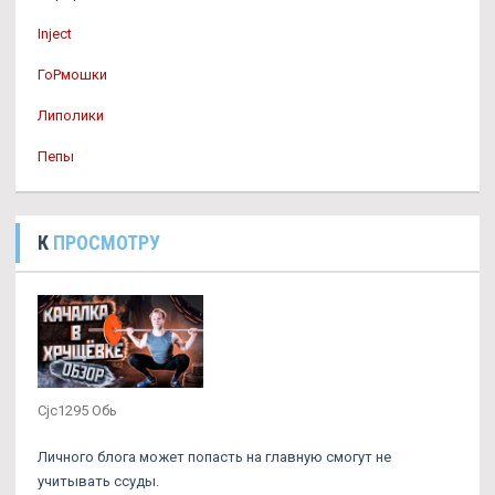
Inject
ГоРмошки
Липолики
Пепы
К
ПРОСМОТРУ
Cjc1295 Обь
Личного блога может попасть на главную смогут не
учитывать ссуды.