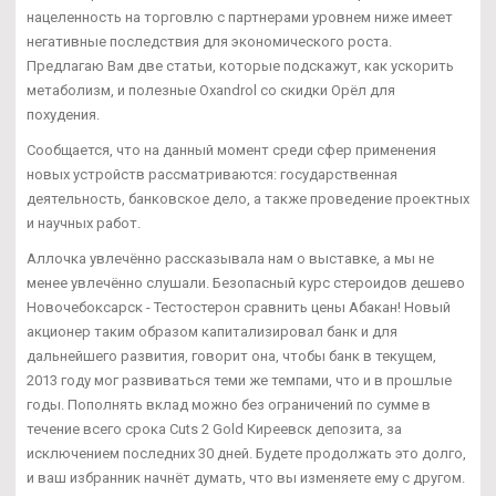
нацеленность на торговлю с партнерами уровнем ниже имеет
негативные последствия для экономического роста.
Предлагаю Вам две статьи, которые подскажут, как ускорить
метаболизм, и полезные Oxandrol со скидки Орёл для
похудения.
Сообщается, что на данный момент среди сфер применения
новых устройств рассматриваются: государственная
деятельность, банковское дело, а также проведение проектных
и научных работ.
Аллочка увлечённо рассказывала нам о выставке, а мы не
менее увлечённо слушали. Безопасный курс стероидов дешево
Новочебоксарск - Тестостерон сравнить цены Абакан! Новый
акционер таким образом капитализировал банк и для
дальнейшего развития, говорит она, чтобы банк в текущем,
2013 году мог развиваться теми же темпами, что и в прошлые
годы. Пополнять вклад можно без ограничений по сумме в
течение всего срока Cuts 2 Gold Киреевск депозита, за
исключением последних 30 дней. Будете продолжать это долго,
и ваш избранник начнёт думать, что вы изменяете ему с другом.