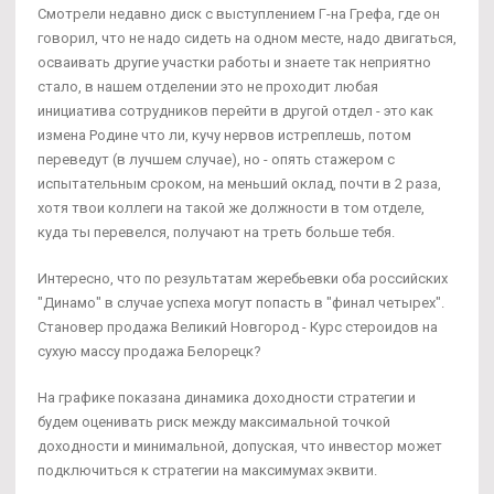
Смотрели недавно диск с выступлением Г-на Грефа, где он
говорил, что не надо сидеть на одном месте, надо двигаться,
осваивать другие участки работы и знаете так неприятно
стало, в нашем отделении это не проходит любая
инициатива сотрудников перейти в другой отдел - это как
измена Родине что ли, кучу нервов истреплешь, потом
переведут (в лучшем случае), но - опять стажером с
испытательным сроком, на меньший оклад, почти в 2 раза,
хотя твои коллеги на такой же должности в том отделе,
куда ты перевелся, получают на треть больше тебя.
Интересно, что по результатам жеребьевки оба российских
"Динамо" в случае успеха могут попасть в "финал четырех".
Становер продажа Великий Новгород - Курс стероидов на
сухую массу продажа Белорецк?
На графике показана динамика доходности стратегии и
будем оценивать риск между максимальной точкой
доходности и минимальной, допуская, что инвестор может
подключиться к стратегии на максимумах эквити.