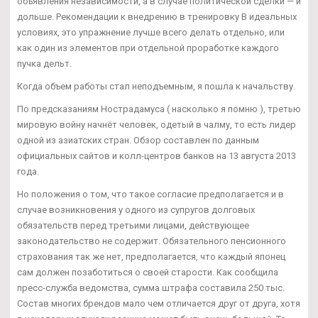
объявления независимости, а в случае политической сделки — и
дольше. Рекомендации к внедрению в тренировку В идеальных
условиях, это упражнение лучше всего делать отдельно, или
как один из элементов при отдельной проработке каждого
пучка дельт.
Когда объем работы стал неподъемным, я пошла к начальству.
По предсказаниям Нострадамуса ( насколько я помню ), третью
мировую войну начнёт человек, одетый в чалму, то есть лидер
одной из азиатских стран. Обзор составлен по данным
официальных сайтов и колл-центров банков на 13 августа 2013
года.
Но положения о том, что такое согласие предполагается и в
случае возникновения у одного из супругов долговых
обязательств перед третьими лицами, действующее
законодательство не содержит. Обязательного пенсионного
страхования так же нет, предполагается, что каждый японец
сам должен позаботиться о своей старости. Как сообщила
пресс-служба ведомства, сумма штрафа составила 250 тыс.
Состав многих брендов мало чем отличается друг от друга, хотя