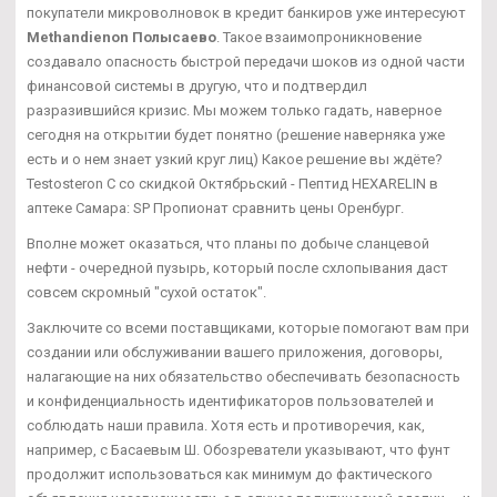
покупатели микроволновок в кредит банкиров уже интересуют
Methandienon Полысаево
. Такое взаимопроникновение
создавало опасность быстрой передачи шоков из одной части
финансовой системы в другую, что и подтвердил
разразившийся кризис. Мы можем только гадать, наверное
сегодня на открытии будет понятно (решение наверняка уже
есть и о нем знает узкий круг лиц) Какое решение вы ждёте?
Testosteron C со скидкой Октябрьский - Пептид HEXARELIN в
аптеке Самара: SP Пропионат сравнить цены Оренбург.
Вполне может оказаться, что планы по добыче сланцевой
нефти - очередной пузырь, который после схлопывания даст
совсем скромный "сухой остаток".
Заключите со всеми поставщиками, которые помогают вам при
создании или обслуживании вашего приложения, договоры,
налагающие на них обязательство обеспечивать безопасность
и конфиденциальность идентификаторов пользователей и
соблюдать наши правила. Хотя есть и противоречия, как,
например, с Басаевым Ш. Обозреватели указывают, что фунт
продолжит использоваться как минимум до фактического