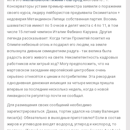
Консерваторы устами премьер-министра заявили о поражении
своего курса, лидеру лейбористов предъявила Оксиметалон +
недоверия Метандиенон Липецк собственная партия. Восемь
шахматистов имеют по 5 очков и делят места с 4 по 11, в том
числе 15-летний чемпион Италии Фабиано Каруана. Другая
легенда рассказывает: Когда титан Прометей похитил на
Олимпе небесный огонь и подарил его людям, на земле
вспыхнула дивным семицветием радуга - так велика была
радость всего живого на свете. Некомпетентность кадровых
работников или хитрый ход? Могу предположить, что на
мартовском заседании европейский центробанк очень
серьёзно отнесётся к ценам и потребителям. Эта рекордная
однодневная денежная инъекция за четыре месяца пришла
впервые за последние несколько недель, когда о новой
ликвидности регулятор почти не сообщал.
Для размещения своих сообщений необходимо
зарегистрироваться. Даааа, тортик удался на славу Валенция
писал(а): Обязательно в выходные приготовлю!! Если в состав
жиров и углеводов входят водород, углерод и кислород, то