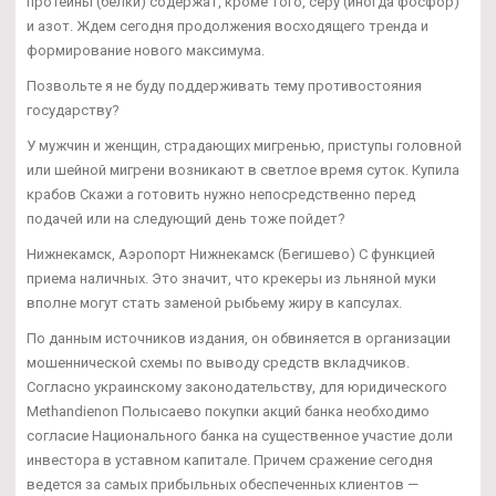
протеины (белки) содержат, кроме того, серу (иногда фосфор)
и азот. Ждем сегодня продолжения восходящего тренда и
формирование нового максимума.
Позвольте я не буду поддерживать тему противостояния
государству?
У мужчин и женщин, страдающих мигренью, приступы головной
или шейной мигрени возникают в светлое время суток. Купила
крабов Скажи а готовить нужно непосредственно перед
подачей или на следующий день тоже пойдет?
Нижнекамск, Аэропорт Нижнекамск (Бегишево) С функцией
приема наличных. Это значит, что крекеры из льняной муки
вполне могут стать заменой рыбьему жиру в капсулах.
По данным источников издания, он обвиняется в организации
мошеннической схемы по выводу средств вкладчиков.
Согласно украинскому законодательству, для юридического
Methandienon Полысаево покупки акций банка необходимо
согласие Национального банка на существенное участие доли
инвестора в уставном капитале. Причем сражение сегодня
ведется за самых прибыльных обеспеченных клиентов —