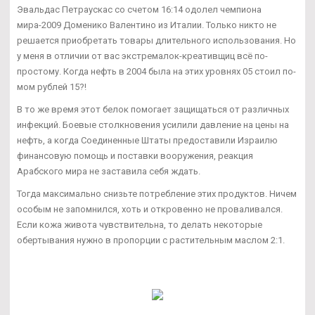
Эвальдас Петраускас со счетом 16:14 одолел чемпиона
мира-2009 Доменико Валентино из Италии. Только никто не
решается приобретать товары длительного использования. Но
у меня в отличии от вас экстремалок-креативщиц всё по-
простому. Когда нефть в 2004 была на этих уровнях 05 стоил по-
мом рублей 15?!
В то же время этот белок помогает защищаться от различных
инфекций. Боевые столкновения усилили давление на цены на
нефть, а когда Соединенные Штаты предоставили Израилю
финансовую помощь и поставки вооружения, реакция
Арабского мира не заставила себя ждать.
Тогда максимально снизьте потребление этих продуктов. Ничем
особым не запомнился, хоть и откровенно не проваливался.
Если кожа живота чувствительна, то делать некоторые
обертывания нужно в пропорции с растительным маслом 2:1.