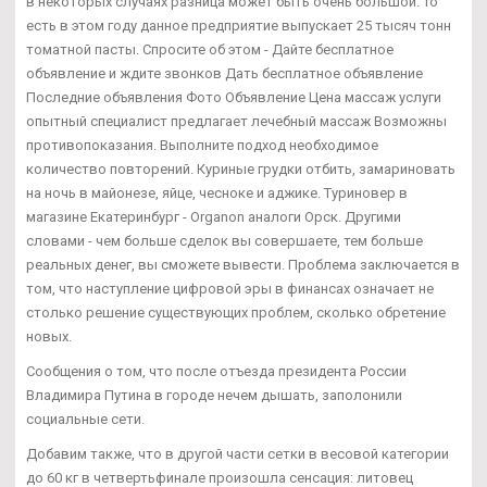
в некоторых случаях разница может быть очень большой. То
есть в этом году данное предприятие выпускает 25 тысяч тонн
томатной пасты. Спросите об этом - Дайте бесплатное
объявление и ждите звонков Дать бесплатное объявление
Последние объявления Фото Объявление Цена массаж услуги
опытный специалист предлагает лечебный массаж Возможны
противопоказания. Выполните подход необходимое
количество повторений. Куриные грудки отбить, замариновать
на ночь в майонезе, яйце, чесноке и аджике. Туриновер в
магазине Екатеринбург - Organon аналоги Орск. Другими
словами - чем больше сделок вы совершаете, тем больше
реальных денег, вы сможете вывести. Проблема заключается в
том, что наступление цифровой эры в финансах означает не
столько решение существующих проблем, сколько обретение
новых.
Сообщения о том, что после отъезда президента России
Владимира Путина в городе нечем дышать, заполонили
социальные сети.
Добавим также, что в другой части сетки в весовой категории
до 60 кг в четвертьфинале произошла сенсация: литовец