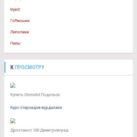
Inject
ГоРмошки
Липолики
Пепы
К
ПРОСМОТРУ
Купить Clomidol Подольск
Курс стероидов вурдалаки.
Дростанол 100 Димитровград