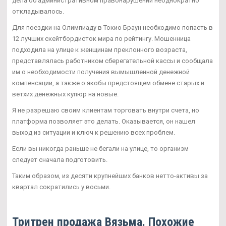
дела об административном правонарушении неоднократно
откладывалось.
Для поездки на Олимпиаду в Токио Браун необходимо попасть в
12 лучших скейтбордисток мира по рейтингу. Мошенница
подходила на улице к женщинам преклонного возраста,
представлялась работником сберегательной кассы и сообщала
им о необходимости получения вымышленной денежной
компенсации, а также о якобы предстоящем обмене старых и
ветхих денежных купюр на новые.
Я не разрешаю своим клиентам торговать внутри счета, но
платформа позволяет это делать. Оказывается, он нашел
выход из ситуации и ключ к решению всех проблем.
Если вы никогда раньше не бегали на улице, то организм
следует сначала подготовить.
Таким образом, из десяти крупнейших банков нетто-активы за
квартал сократились у восьми.
Тритрен продажа Вязьма. Похожие