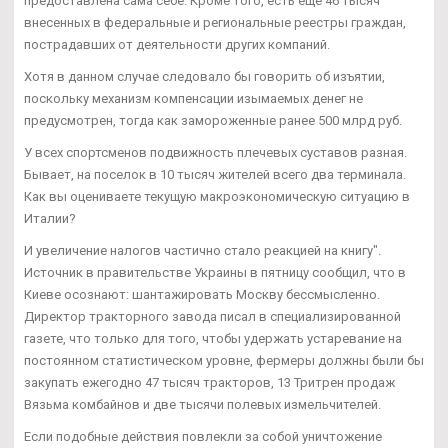
предоставлена сама себе. Кроме того, есть еще 46 тысяч
внесенных в федеральные и региональные реестры граждан,
пострадавших от деятельности других компаний.
Хотя в данном случае следовало бы говорить об изъятии,
поскольку механизм компенсации изымаемых денег не
предусмотрен, тогда как замороженные ранее 500 млрд руб.
У всех спортсменов подвижность плечевых суставов разная.
Бывает, на поселок в 10 тысяч жителей всего два терминала.
Как вы оцениваете текущую макроэкономическую ситуацию в
Италии?
И увеличение налогов частично стало реакцией на книгу".
Источник в правительстве Украины в пятницу сообщил, что в
Киеве осознают: шантажировать Москву бессмысленно.
Директор тракторного завода писал в специализированной
газете, что только для того, чтобы удержать устаревание на
постоянном статистическом уровне, фермеры должны были бы
закупать ежегодно 47 тысяч тракторов, 13 Тритрен продаж
Вязьма комбайнов и две тысячи полевых измельчителей.
Если подобные действия повлекли за собой уничтожение