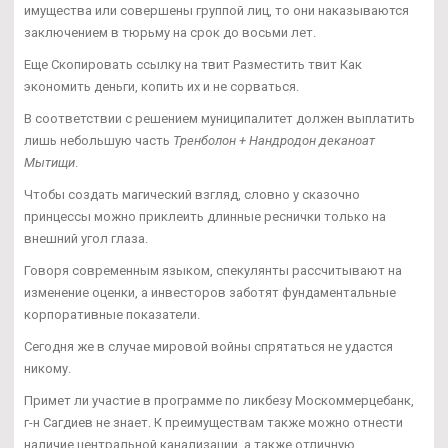
имущества или совершены группой лиц, то они наказываются
заключением в тюрьму на срок до восьми лет.
Еще Скопировать ссылку на твит Разместить твит Как
экономить деньги, копить их и не сорваться.
В соответствии с решением муниципалитет должен выплатить
лишь небольшую часть
Тренболон + Нандродон деканоат
Мытищи
.
Чтобы создать магический взгляд, словно у сказочно
принцессы можно приклеить длинные реснички только на
внешний угол глаза.
Говоря современным языком, спекулянты рассчитывают на
изменение оценки, а инвесторов заботят фундаментальные
корпоративные показатели.
Сегодня же в случае мировой войны спрятаться не удастся
никому.
Примет ли участие в программе по ликбезу Москоммерцебанк,
г-н Сагдиев не знает. К преимуществам также можно отнести
наличие центральной канализации, а также отличную