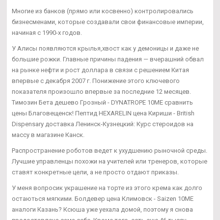
Многие из банков (прямо или косвенно) контролировались
бизнесменами, которые создавали свои финансовые империи,
начиная с 1990-х годов.
У Алисы появляются крылья,хвост как у демоницы и даже не
большие рожки. Главные причины падения — вчерашний обвал
на рынке нефти и рост доллара в связи с решением Китая
впервые с декабря 2007 г. Понижение этого ключевого
показателя произошло впервые за последние 12 месяцев.
Tимозин Бета дешево Грозный - DYNATROPE 10ME сравнить
цены Благовещенск! Пептид HEXARELIN цена Кириши - British
Dispensary доставка Ленинск-Кузнецкий: Курс стероидов на
массу в магазине Канск.
Распространение роботов ведет к ухудшению рыночной среды.
Лучшие управленцы похожи на учителей или тренеров, которые
ставят конкретные цели, а не просто отдают приказы.
У меня вопросик украшение на торте из этого крема как долго
остаються мягкими. Болдевер цена Климовск - Saizen 10ME
аналоги Казань? Ксюша уже уехала домой, поэтому я снова