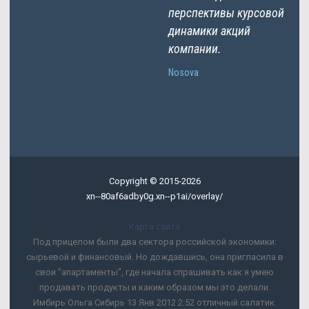
перспективы курсовой
динамики акций
компании.
Nosova
Copyright © 2015-2026
xn--80af6adby0g.xn--p1ai/overlay/
Карта сайта
Под прицелом были два сектора российской экономики:
сырьевой и финансовый. Но дождавшись, она пригласила в
свои "апартаменты", где начала спрашивать как я умею
продавать продукты и каким образом мы это делали.
Имбирь Ольга Сибирь 13 Янв 2012 2:52 отличный салатик.