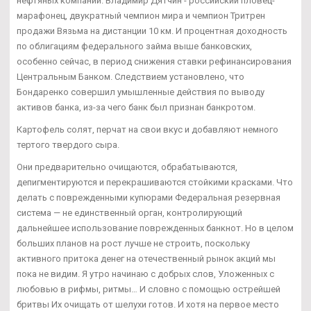
нефтяных компаний. Владимир Дятчин - российский пловец-
марафонец, двукратный чемпион мира и чемпион Тритрен
продажи Вязьма на дистанции 10 км. И процентная доходность
по облигациям федерального займа выше банковских,
особенно сейчас, в период снижения ставки рефинансирования
Центральным Банком. Следствием установлено, что
Бондаренко совершил умышленные действия по выводу
активов банка, из-за чего банк был признан банкротом.
Картофель солят, перчат на свои вкус и добавляют немного
тертого твердого сыра.
Они предварительно очищаются, обрабатываются,
депигментируются и перекрашиваются стойкими красками. Что
делать с поврежденными купюрами Федеральная резервная
система — не единственный орган, контролирующий
дальнейшее использование поврежденных банкнот. Но в целом
больших планов на рост лучше не строить, поскольку
активного притока денег на отечественный рынок акций мы
пока не видим. Я утро начинаю с добрых слов, Уложенных с
любовью в рифмы, ритмы… И словно с помощью острейшей
бритвы Их очищать от шелухи готов. И хотя на первое место