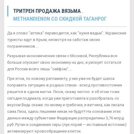
ТРИТРЕН ПРОДАЖА ВЯЗЬМА
.
METHANDIENON СО СКИДКОЙ ТАГАНРОГ
Да и слово "аптека" переводится, как "кухня ведьм". Украинские
туристы едут в Крым, несмотря на саботаж своих
пограничников....
Разрывая экономические связи с Москвой, Республика все
больше опускает свою экономику на дно, и рискует остаться
для России всего лишь "сейфом"....
При этом, по новому регламенту, у них уже не будет шанса
поправить ситуацию в родных стенах - исход противостояния
решится в одном матче. Люси, скажу честно: я об этом тоже
сегодня подумала, когда уже приготовила и разобралась со
вкусом Ведь скажи: по-моему и грибочки, и ветчина, как писала
сама Лиза, здесь лишними никак не будут!! На основании этих
данных между субъектами Федерации распределены 3,76 млрд
руб. Рутин и соединения серы (лук-порей — их главный источник)
активизируют кровообращение клеток.