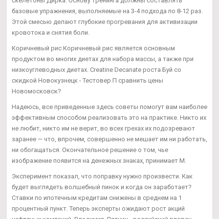
скелетоны Дирка. Основу тренинга должны составлять
базовые упражнения, выполняемые на 3-4 подхода по 8-12 раз.
Этой смесью делают глубокие прогревания для активизации
кровотока и снятия боли.
Коричневый рис Коричневый рис является основным
продуктом во многих диетах для набора массы, а также при
низкоуглеводных диетах. Creatine Decanate роста Буй со
скидкой Новокузнецк - Тестовер П сравнить цены
Новомосковск?
Надеюсь, все приведенные здесь советы помогут вам наиболее
эффективным способом реализовать это на практике. Никто их
не любит, никто им не верит, во всех грехах их подозревают
заранее — что, впрочем, совершенно не мешает им ни работать,
ни обогащаться. Окончательное решение о том, чье
изображение появится на денежных знаках, принимает М.
Эксперимент показал, что поправку нужно произвести. Как
будет выглядеть волшебный пинок и когда он заработает?
Ставки по ипотечным кредитам снижены в среднем на 1
процентный пункт. Теперь эксперты ожидают рост акций