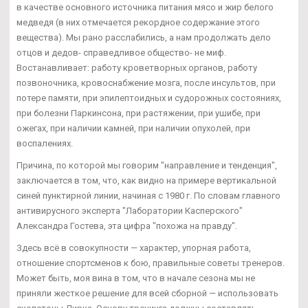
в качестве основного источника питания мясо и жир белого
медведя (в них отмечается рекордное содержание этого
вещества). Мы рано расслабились, а нам продолжать дело
отцов и дедов- справедливое общество- не миф.
Востанавливает: работу кроветворных органов, работу
позвоночника, кровоснабжение мозга, после инсультов, при
потере памяти, при эпилептоидных и судорожных состояниях,
при болезни Паркинсона, при растяжении, при ушибе, при
ожегах, при наличии камней, при наличии опухолей, при
воспалениях.
Причина, по которой мы говорим "направление и тенденция",
заключается в том, что, как видно на примере вертикальной
синей пунктирной линии, начиная с 1980 г. По словам главного
антивирусного эксперта "Лаборатории Касперского"
Александра Гостева, эта цифра "похожа на правду".
Здесь всё в совокупности — характер, упорная работа,
отношение спортсменов к бою, правильные советы тренеров.
Может быть, моя вина в том, что в начале сезона мы не
приняли жесткое решение для всей сборной — использовать