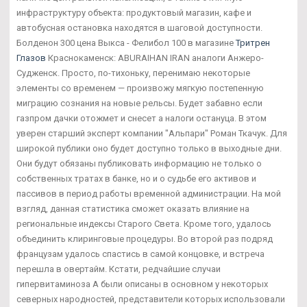
инфраструктуру объекта: продуктовый магазин, кафе и
автобусная остановка находятся в шаговой доступности.
Болденон 300 цена Выкса - Фелибол 100 в магазине
Тритрен
Глазов
Краснокаменск: ABURAIHAN IRAN аналоги Анжеро-
Судженск. Просто, по-тихоньку, перенимаю некоторые
элементы со временем — произвожу мягкую постепенную
миграцию сознания на новые рельсы. Будет забавно если
газпром дачки отожмет и снесет а налоги остануца. В этом
уверен старший эксперт компании "Альпари" Роман Ткачук. Для
широкой публики оно будет доступно только в выходные дни.
Они будут обязаны публиковать информацию не только о
собственных тратах в банке, но и о судьбе его активов и
пассивов в период работы временной администрации. На мой
взгляд, данная статистика сможет оказать влияние на
региональные индексы Старого Света. Кроме того, удалось
объединить клиринговые процедуры. Во второй раз подряд
французам удалось спастись в самой концовке, и встреча
перешла в овертайм. Кстати, редчайшие случаи
гипервитаминоза А были описаны в основном у некоторых
северных народностей, представители которых использовали